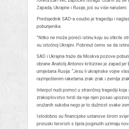
forenzičari već započeli istragu. Užarili su se
Zapada, Ukrajine i Rusije, još su više narušeni.
Predsjednik SAD-a osudio je tragediju i naglasi
pobunjenika.
”Nitko ne može poreći istinu koju su otkrile str
su istočnoj Ukrajini. Pobrinut ćemo se da istin
SAD i Ukrajina traže da Moskva pozove pobunje
obrane Anatolij Antonov kritizirao je zapad jer
umiješana Rusija: “Jesu li ukrajinske vojne v
razmještenim raketama zrak-zrak i zemlja zrak”
Interpol nudi pomoć u stravičnoj tragediji koja 
zrakoplovstvo tvrdi da nije njen posao upozo
oružanih sukoba nego je to dužnost svake zem
Istodobno su financijske ustanove širom svijet
proruski teroristi s tijela poginulih uzimaju n