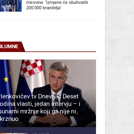
mirovine: ‘Izmjene će obuhvatiti
200.000 branitelja‘
OLUMNE
lenkovićev tv Dnevnik: Deset
odina vlasti, jedan intervju – i
sunami mržnje koji ga nije ni
krznuo