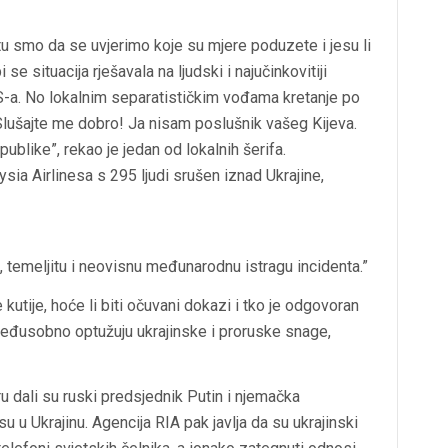
tu smo da se uvjerimo koje su mjere poduzete i jesu li
se situacija rješavala na ljudski i najučinkovitiji
S-a. No lokalnim separatističkim vođama kretanje po
“Slušajte me dobro! Ja nisam poslušnik vašeg Kijeva.
ublike”, rekao je jedan od lokalnih šerifa.
, temeljitu i neovisnu međunarodnu istragu incidenta.”
 kutije, hoće li biti očuvani dokazi i tko je odgovoran
međusobno optužuju ukrajinske i proruske snage,
 dali su ruski predsjednik Putin i njemačka
su u Ukrajinu. Agencija RIA pak javlja da su ukrajinski