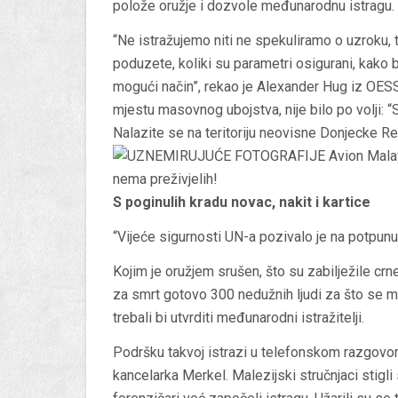
polože oružje i dozvole međunarodnu istragu.
“Ne istražujemo niti ne spekuliramo o uzroku, 
poduzete, koliki su parametri osigurani, kako bi 
mogući način”, rekao je Alexander Hug iz OES
mjestu masovnog ubojstva, nije bilo po volji: 
Nalazite se na teritoriju neovisne Donjecke Rep
S poginulih kradu novac, nakit i kartice
“Vijeće sigurnosti UN-a pozivalo je na potpunu
Kojim je oružjem srušen, što su zabilježile crne
za smrt gotovo 300 nedužnih ljudi za što se 
trebali bi utvrditi međunarodni istražitelji.
Podršku takvoj istrazi u telefonskom razgovoru
kancelarka Merkel. Malezijski stručnjaci stigli 