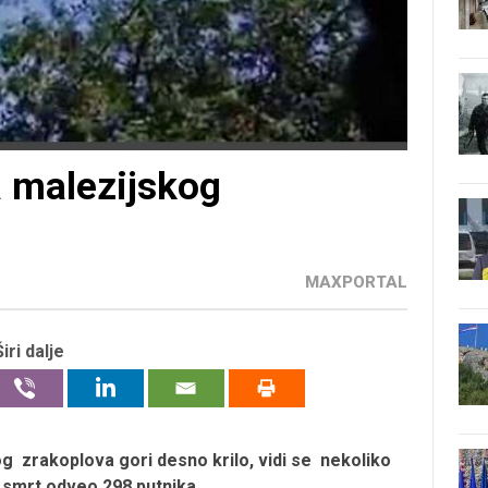
 malezijskog
MAXPORTAL
Širi dalje
 zrakoplova gori desno krilo, vidi se nekoliko
u smrt odveo 298 putnika.