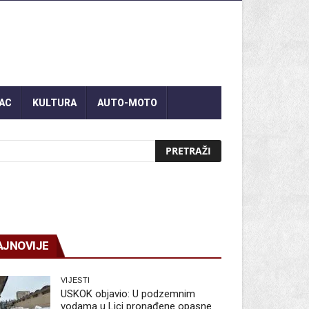
AC
KULTURA
AUTO-MOTO
AJNOVIJE
VIJESTI
USKOK objavio: U podzemnim
vodama u Lici pronađene opasne