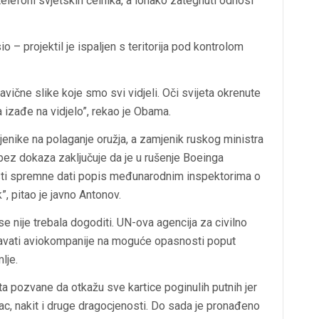
 telefoni svjetskih čelnika, a ionako zategnuti odnosi
o – projektil je ispaljen s teritorija pod kontrolom
avične slike koje smo svi vidjeli. Oči svijeta okrenute
a izađe na vidjelo”, rekao je Obama.
nike na polaganje oružja, a zamjenik ruskog ministra
 bez dokaza zaključuje da je u rušenje Boeinga
lasti spremne dati popis međunarodnim inspektorima o
, pitao je javno Antonov.
se nije trebala dogoditi. UN-ova agencija za civilno
ravati aviokompanije na moguće opasnosti poput
lje.
a pozvane da otkažu sve kartice poginulih putnih jer
ovac, nakit i druge dragocjenosti. Do sada je pronađeno