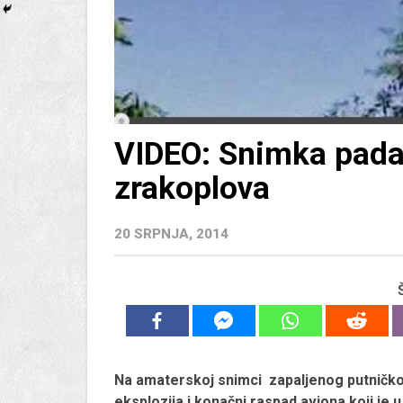
VIDEO: Snimka pada
zrakoplova
20 SRPNJA, 2014
Na amaterskoj snimci zapaljenog putničkog
eksplozija i konačni raspad aviona koji je 