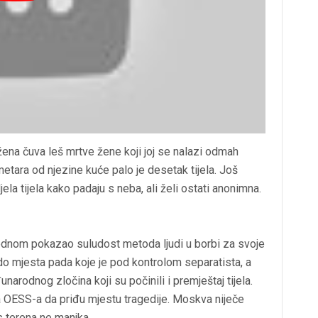
i žena čuva leš mrtve žene koji joj se nalazi odmah
etara od njezine kuće palo je desetak tijela. Još
jela tijela kako padaju s neba, ali želi ostati anonimna.
 jednom pokazao suludost metoda ljudi u borbi za svoje
 do mjesta pada koje je pod kontrolom separatista, a
arodnog zločina koji su počinili i premještaj tijela.
a OESS-a da priđu mjestu tragedije. Moskva niječe
s terena ne manjka.