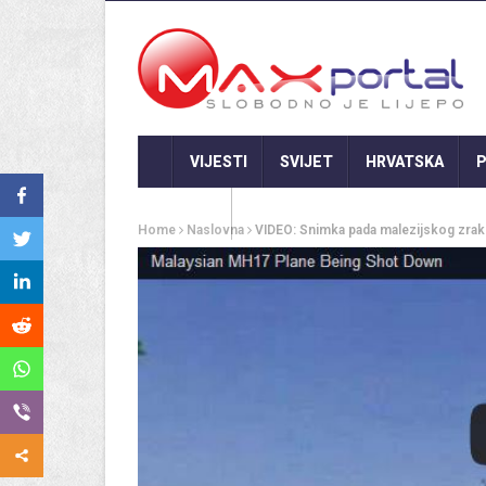
VIJESTI
SVIJET
HRVATSKA
P
GASTRO
Home
Naslovna
VIDEO: Snimka pada malezijskog zra