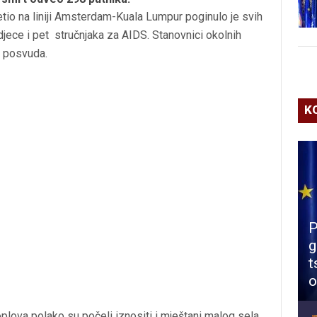
etio na liniji Amsterdam-Kuala Lumpur poginulo je svih
jece i pet stručnjaka za AIDS. Stanovnici okolnih
a posvuda.
K
P
g
t
o
lova polako su počeli iznositi i mještani malog sela