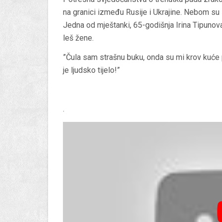
na granici između Rusije i Ukrajine. Nebom su le
Jedna od mještanki, 65-godišnja Irina Tipunova
leš žene.
”Čula sam strašnu buku, onda su mi krov kuće p
je ljudsko tijelo!”
.