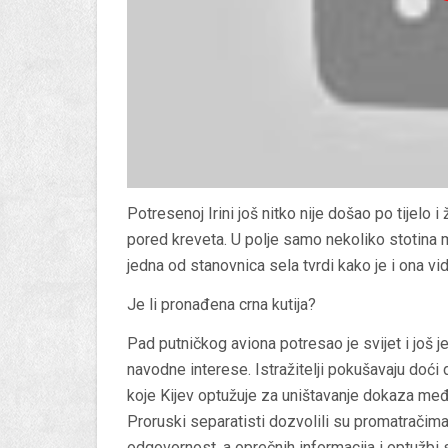
Potresenoj Irini još nitko nije došao po tijelo 
pored kreveta. U polje samo nekoliko stotina m
jedna od stanovnica sela tvrdi kako je i ona vid
Je li pronađena crna kutija?
Pad putničkog aviona potresao je svijet i još
navodne interese. Istražitelji pokušavaju doći
koje Kijev optužuje za uništavanje dokaza međun
Proruski separatisti dozvolili su promatračim
odgovornost, a oprečnih informacija i optužbi 