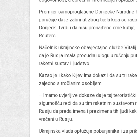
Premijer samoproglašene Donjecke Narodne R
poručuje da je zabrinut zbog tijela koja se ras
Donjeck. Tvrdi i da nisu pronađene crne kutije, 
Reuters.
Načelnik ukrajinske obavještajne službe Vitalij
da je Rusija imala presudnu ulogu u rušenju pu
raketni sustav i ljudstvo.
Kazao je i kako Kijev ima dokaz i da su tri rak
zajedno s tročlanim osobljem.
– Imamo uvjerljive dokaze da je taj teroristi
sigurnošću reći da su tim raketnim sustavom ru
Rusiju da preda imena i prezimena tih ljudi kako
vraćeni u Rusiju.
Ukrajinska vlada optužuje pobunjenike i za prik