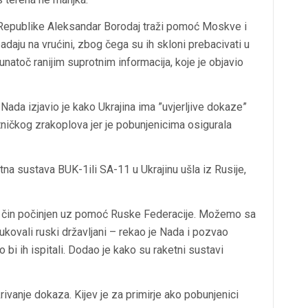
epublike Aleksandar Borodaj traži pomoć Moskve i
padaju na vrućini, zbog čega su ih skloni prebacivati u
unatoč ranijim suprotnim informacija, koje je objavio
 Nada izjavio je kako Ukrajina ima ”uvjerljive dokaze”
tničkog zrakoplova jer je pobunjenicima osigurala
etna sustava BUK-1ili SA-11 u Ukrajinu ušla iz Rusije,
čki čin počinjen uz pomoć Ruske Federacije. Možemo sa
kovali ruski državljani – rekao je Nada i pozvao
 bi ih ispitali. Dodao je kako su raketni sustavi
rivanje dokaza. Kijev je za primirje ako pobunjenici