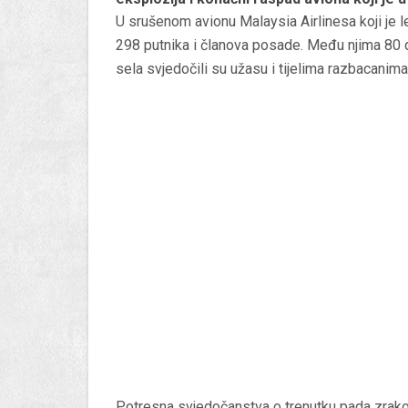
U srušenom avionu Malaysia Airlinesa koji je l
298 putnika i članova posade. Među njima 80 d
sela svjedočili su užasu i tijelima razbacanim
Potresna svjedočanstva o trenutku pada zrakop