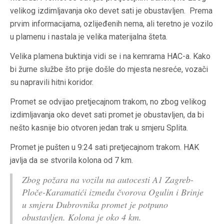
velikog izdimljavanja oko devet sati je obustavljen. Prema
prvim informacijama, ozlijeđenih nema, ali teretno je vozilo
u plamenu i nastala je velika materijalna šteta.
Velika plamena buktinja vidi se i na kemrama HAC-a. Kako
bi žurne službe što prije došle do mjesta nesreće, vozači
su napravili hitni koridor.
Promet se odvijao pretjecajnom trakom, no zbog velikog
izdimljavanja oko devet sati promet je obustavljen, da bi
nešto kasnije bio otvoren jedan trak u smjeru Splita.
Promet je pušten u 9:24 sati pretjecajnom trakom. HAK
javlja da se stvorila kolona od 7 km.
Zbog požara na vozilu na autocesti A1 Zagreb-
Ploče-Karamatići između čvorova Ogulin i Brinje
u smjeru Dubrovnika promet je potpuno
obustavljen. Kolona je oko 4 km.