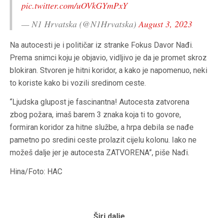
pic.twitter.com/uOVkGYmPxY
— N1 Hrvatska (@N1Hrvatska)
August 3, 2023
Na autocesti je i političar iz stranke Fokus Davor Nađi.
Prema snimci koju je objavio, vidljivo je da je promet skroz
blokiran. Stvoren je hitni koridor, a kako je napomenuo, neki
to koriste kako bi vozili sredinom ceste.
“Ljudska glupost je fascinantna! Autocesta zatvorena
zbog požara, imaš barem 3 znaka koja ti to govore,
formiran koridor za hitne službe, a hrpa debila se nađe
pametno po sredini ceste prolazit cijelu kolonu. Iako ne
možeš dalje jer je autocesta ZATVORENA”, piše Nađi.
Hina/Foto: HAC
Širi dalje