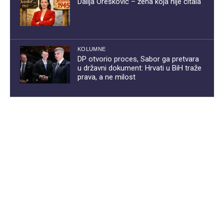
Dalija Orešković – žena koja nije čitala
KOLUMNE
DP otvorio proces, Sabor ga pretvara
u državni dokument: Hrvati u BiH traže
prava, a ne milost