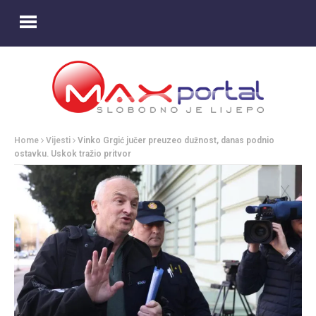
Home
Vijesti
Vinko Grgić jučer preuzeo dužnost, danas podnio
ostavku. Uskok tražio pritvor