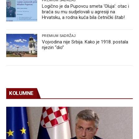
Logično je da Pupovcu smeta ‘Oluja’: otac i
braća su mu sudjelovali u agresiji na
Hrvatsku, a rodna kuća bila četnički štab!
PREMIUM SADRŽAJ
Vojvodina nije Srbija. Kako je 1918. postala
njezin “dio”
KOLUMNE