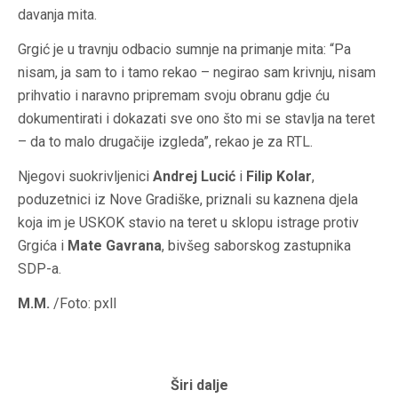
davanja mita.
Grgić je u travnju odbacio sumnje na primanje mita: “Pa
nisam, ja sam to i tamo rekao – negirao sam krivnju, nisam
prihvatio i naravno pripremam svoju obranu gdje ću
dokumentirati i dokazati sve ono što mi se stavlja na teret
– da to malo drugačije izgleda”, rekao je za RTL.
Njegovi suokrivljenici
Andrej Lucić
i
Filip Kolar
,
poduzetnici iz Nove Gradiške, priznali su kaznena djela
koja im je USKOK stavio na teret u sklopu istrage protiv
Grgića i
Mate Gavrana
, bivšeg saborskog zastupnika
SDP-a.
M.M.
/Foto: pxll
Širi dalje