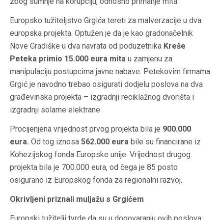
zbog sumnje na korupciju, odnosno primanje mita.
Europsko tužiteljstvo Grgića tereti za malverzacije u dva
europska projekta. Optužen je da je kao gradonačelnik
Nove Gradiške u dva navrata od poduzetnika
Kreše
Peteka primio 15.000 eura mita
u zamjenu za
manipulaciju postupcima javne nabave. Petekovim firmama
Grgić je navodno trebao osigurati dodjelu poslova na dva
građevinska projekta – izgradnji reciklažnog dvorišta i
izgradnji solarne elektrane
Procijenjena vrijednost prvog projekta bila je
900.000
eura.
Od tog iznosa
562.000 eura
bile su financirane iz
Kohezijskog fonda Europske unije. Vrijednost drugog
projekta bila je 700.000 eura, od čega je 85 posto
osigurano iz Europskog fonda za regionalni razvoj.
Okrivljeni priznali muljažu s Grgićem
Europski tužitelji tvrde da su u dogovaranju ovih poslova