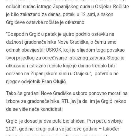
odlučiti sudac istrage Županijskog suda u Osijeku. Ročište
je bilo zakazano za danas, petak, u 12 sati, a nakon
Grgićeve ostavke ročište je otkazano.
“Gospodin Grgić u petak je ujutro podnio ostavku na
dužnost gradonačelnika Nove Gradiške, o čemu smo
odmah obavijestili USKOK, koji je slijedom toga povukao
svoj prijedlog za određivanje istražnog zatvora. Stoga je
otkazano i istražno ročište koje je danas trebalo biti
održano na Županijskom sudu u Osijeku”, potvrdio ne
njegov odvjetnik
Fran Olujić
,
Tako će građani Nove Gradiške uskoro ponovno morati na
izbore za gradonačelnika. RTL javlja da im je Grgić rekao
da se više neće kandidirati
Grgić je dosad je dva puta bio uhićen. Prvi put u svibnju
2021. godine, drugi put u veljači ove godine – također