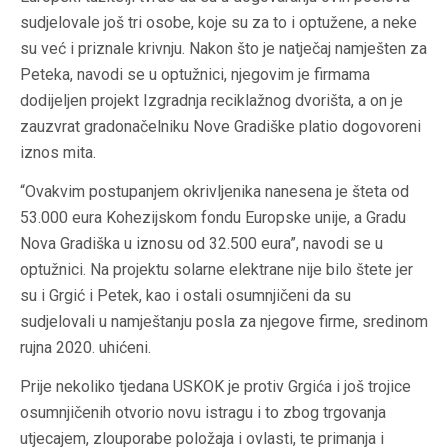
sudjelovale još tri osobe, koje su za to i optužene, a neke
su već i priznale krivnju. Nakon što je natječaj namješten za
Peteka, navodi se u optužnici, njegovim je firmama
dodijeljen projekt Izgradnja reciklažnog dvorišta, a on je
zauzvrat gradonačelniku Nove Gradiške platio dogovoreni
iznos mita.
“Ovakvim postupanjem okrivljenika nanesena je šteta od
53.000 eura Kohezijskom fondu Europske unije, a Gradu
Nova Gradiška u iznosu od 32.500 eura”, navodi se u
optužnici. Na projektu solarne elektrane nije bilo štete jer
su i Grgić i Petek, kao i ostali osumnjičeni da su
sudjelovali u namještanju posla za njegove firme, sredinom
rujna 2020. uhićeni.
Prije nekoliko tjedana USKOK je protiv Grgića i još trojice
osumnjičenih otvorio novu istragu i to zbog trgovanja
utjecajem, zlouporabe položaja i ovlasti, te primanja i