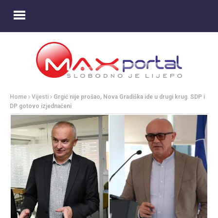
Home
Vijesti
Grgić nije prošao, Nova Gradiška ide u drugi krug. SDP i
DP gotovo izjednačeni