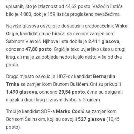
upisanih, što je izlaznost od 44,62 posto. Važećih listića
bilo je 4.883, dok je 159 listića proglašeno nevažećima.
Najviše glasova osvojio je dosadašnji gradonačelnik
Vinko
Grgić
, kandidat grupe birača, sa svojom zamjenicom
Sabinom Vlavoić. Njihova lista dobila je
2.411 glasova
,
odnosno
47,80 posto
. Grgić je tako uvjerljivo ušao u drugi
krug, ali mu je za pobjedu nedostajalo nešto više od dva
posto.
Drugo mjesto osvojio je HDZ-ov kandidat
Bernardin
Trnka
sa zamjenikom Brunom Bušićem. Oni su prikupili
1.490 glasova
, odnosno
29,54 posto
, čime su osigurali
ulazak u drugi krug i izravni dvoboj s Grgićem.
Treći je kandidat SDP-a
Marko Ćosić
sa zamjenikom
Borisom Šalinskim, koji su osvojili
527 glasova
(10,45
posto).