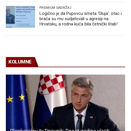
PREMIUM SADRŽAJ
Logično je da Pupovcu smeta ‘Oluja’: otac i
braća su mu sudjelovali u agresiji na
Hrvatsku, a rodna kuća bila četnički štab!
KOLUMNE
Plenkovićev tv Dnevnik: Deset godina vlasti,