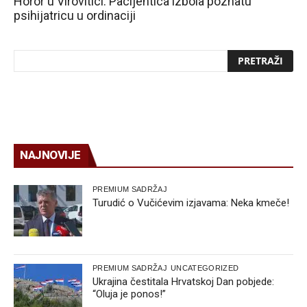
Horor u Virovitici: Pacijentica izbola poznatu
psihijatricu u ordinaciji
NAJNOVIJE
PREMIUM SADRŽAJ
Turudić o Vučićevim izjavama: Neka kmeče!
PREMIUM SADRŽAJ
UNCATEGORIZED
Ukrajina čestitala Hrvatskoj Dan pobjede:
“Oluja je ponos!”