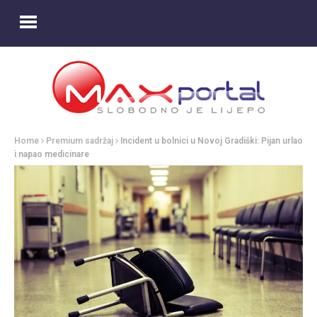
Home
Premium sadržaj
Incident u bolnici u Novoj Gradiški: Pijan urlao
i napao medicinare