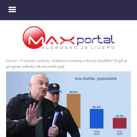
Home
Premium sadržaj
Orbanov scenarij u Novoj Gradiški? Grgić je
grogiran, anketa otkriva veliki pad