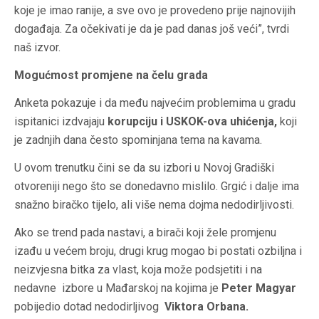
koje je imao ranije, a sve ovo je provedeno prije najnovijih
događaja. Za očekivati je da je pad danas još veći”, tvrdi
naš izvor.
Mogućmost promjene na čelu grada
Anketa pokazuje i da među najvećim problemima u gradu
ispitanici izdvajaju
korupciju i USKOK-ova uhićenja,
koji
je zadnjih dana često spominjana tema na kavama.
U ovom trenutku čini se da su izbori u Novoj Gradiški
otvoreniji nego što se donedavno mislilo. Grgić i dalje ima
snažno biračko tijelo, ali više nema dojma nedodirljivosti.
Ako se trend pada nastavi, a birači koji žele promjenu
izađu u većem broju, drugi krug mogao bi postati ozbiljna i
neizvjesna bitka za vlast, koja može podsjetiti i na
nedavne izbore u Mađarskoj na kojima je
Peter Magyar
pobijedio dotad nedodirljivog
Viktora Orbana.