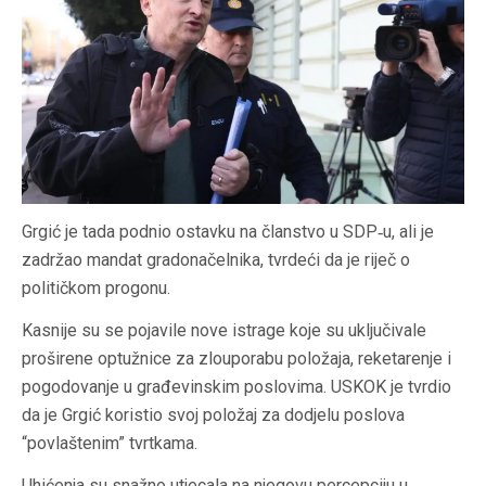
Grgić je tada podnio ostavku na članstvo u SDP‐u, ali je
zadržao mandat gradonačelnika, tvrdeći da je riječ o
političkom progonu.
Kasnije su se pojavile nove istrage koje su uključivale
proširene optužnice za zlouporabu položaja, reketarenje i
pogodovanje u građevinskim poslovima. USKOK je tvrdio
da je Grgić koristio svoj položaj za dodjelu poslova
“povlaštenim” tvrtkama.
Uhićenja su snažno utjecala na njegovu percepciju u