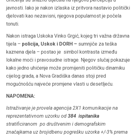
javnosti. Iako je nakon izlaska iz pritvora nastavio politički
djelovati kao nezavisni, njegova popularnost je počela
tonuti.
Nakon istraga Uskoka Vinko Grgić, kojeg tri važna državna
tijela –
policija, Uskok i DORH –
sumnjiče za teška
kaznena djela – postao je simbol kontrasta između
lokalne moći i pravosudne istrage. Njegov slučaj pokazuje
kako jedno uhićenje može promijeniti političku dinamiku
cijelog grada, a Nova Gradiška danas stoji pred
mogućnošću najveće promjene vlasti u desetljeću.
NAPOMENA:
Istraživanje je provela agencija 2X1 komunikacije na
reprezentativnom uzorku od
384 ispitanika
stratificiranom po društvenim i demografskim
značajkama uz brojidbenu pogrešku uzorka +/-3% prema