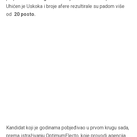
Uhićen je Uskoka i broje afere rezultirale su padom više
od
20 posto.
Kandidat koji je godinama pobjeđivao u prvom krugu sada,
prema istraživanju
OptimumElecto, koje provodi agencija