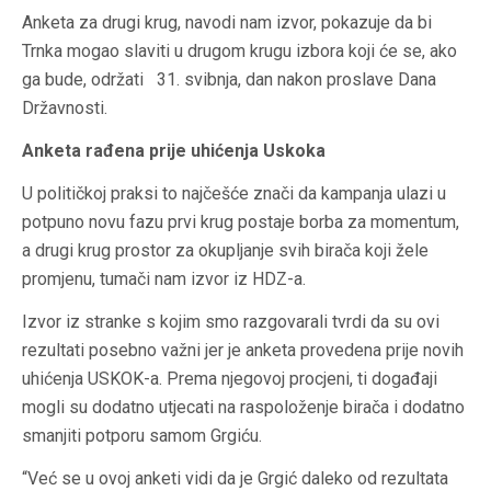
Anketa za drugi krug, navodi nam izvor, pokazuje da bi
Trnka mogao slaviti u drugom krugu izbora koji će se, ako
ga bude, održati 31. svibnja, dan nakon proslave Dana
Državnosti.
Anketa rađena prije uhićenja Uskoka
U političkoj praksi to najčešće znači da kampanja ulazi u
potpuno novu fazu prvi krug postaje borba za momentum,
a drugi krug prostor za okupljanje svih birača koji žele
promjenu, tumači nam izvor iz HDZ-a.
Izvor iz stranke s kojim smo razgovarali tvrdi da su ovi
rezultati posebno važni jer je anketa provedena prije novih
uhićenja USKOK-a. Prema njegovoj procjeni, ti događaji
mogli su dodatno utjecati na raspoloženje birača i dodatno
smanjiti potporu samom Grgiću.
“Već se u ovoj anketi vidi da je Grgić daleko od rezultata