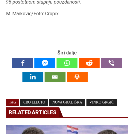
95-postotnom stupnju pouzdanosti.
M. Marković/Foto: Cropix
Širi dalje
TAG
CRO ELECTO
NOVA GRADIŠKA
VINKO GRGIĆ
RELATED ARTICLES