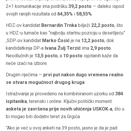
2×1 komunikacije
ima podršku
39,2 posto
— daleko ispod
svojih ranijih rezultata od
64,35%
i
58,55%
.
HDZ‑ov kandidat
Bernardin Trnka
bilježi
22,2 posto
, što
u HDZ-u tumače kao “najbolju startnu poziciju u desetljeću”
,SDP‑ov kandidat
Marko Ćosić
je na
12,2 posto
, dok
kandidatkinja DP‑a
Ivana Žulj Terzić
ima
2,9 posto
.
Neodlučnih je
13,5 posto
, a
10 posto
ispitanih kaže da
neće izaći na izbore.
Drugim riječima —
prvi put nakon dugo vremena realno
se otvara mogućnost drugog kruga
.
Istraživanje je provedeno na kombiniranom uzorku od
384
ispitanika
, terenski i online. Ključni politički moment:
anketa je završena prije novih uhićenja USKOK‑a
, što u
bi mogao biti dodatni teret za Grgića.
“Ako je već u ovoj anketi na 39 posto, jasno je da je pad