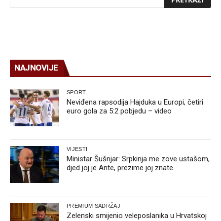
NAJNOVIJE
SPORT
Neviđena rapsodija Hajduka u Europi, četiri
euro gola za 5:2 pobjedu – video
VIJESTI
Ministar Šušnjar: Srpkinja me zove ustašom,
djed joj je Ante, prezime joj znate
PREMIUM SADRŽAJ
Zelenski smijenio veleposlanika u Hrvatskoj