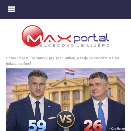
Home
Vijesti
Milanović prvi put u anketi, osvaja 26 mandata. Velika
bitka za većinu!