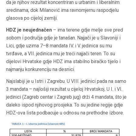
da je njihov rezultat koncentriran u urbanim i liberalnim
sredinama, dok Milanović ima ravnomjernu raspodjelu
glasova po cijeloj zemlji.
HDZ je neujednačen
– ima terene gdje melje sve pred
sobom i područja gdje je tanašan. Najjači je u Slavoniji i
Lici, gdje uzima 7–8 mandata IV. i V. jedinica su mu
tvrđave, a VII. jedinica mu je treći najjači teren. To su
dijelovi Hrvatske gdje HDZ ima stabilno biračko tijelo i
najmanju konkurenciju na desnici.
Najslabiji je u Istri i Zagrebu. U VIII. jedinici pada na samo
3 mandata – najlošiji rezultat u cijeloj Hrvatskoj. U I. i VI.
jedinici (Zagreb centar i Zagreb jug) drži 4 mandata, što je
daleko ispod njihovog prosjeka. To su jedine regije gdje
HDZ-ova lista podbacuje u odnosu na prethodne izbore.