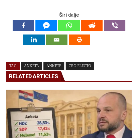
Širi dalje
TAG
ANKETA
ANKETE
CRO ELECTO
RELATED ARTICLES