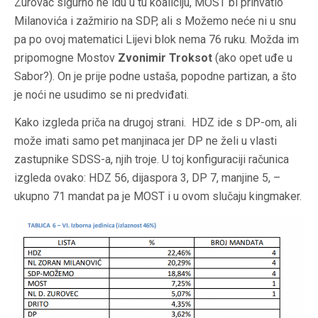
Zurovac sigurno ne idu u tu koaliciju, MOST bi prihvatio
Milanovića i zažmirio na SDP, ali s Možemo neće ni u snu
pa po ovoj matematici Lijevi blok nema 76 ruku. Možda im
pripomogne Mostov
Zvonimir Troksot
(ako opet uđe u
Sabor?). On je prije podne ustaša, popodne partizan, a što
je noći ne usudimo se ni predviđati.
Kako izgleda priča na drugoj strani. HDZ ide s DP-om, ali
može imati samo pet manjinaca jer DP ne želi u vlasti
zastupnike SDSS-a, njih troje. U toj konfiguraciji računica
izgleda ovako: HDZ 56, dijaspora 3, DP 7, manjine 5, –
ukupno 71 mandat pa je MOST i u ovom slučaju kingmaker.