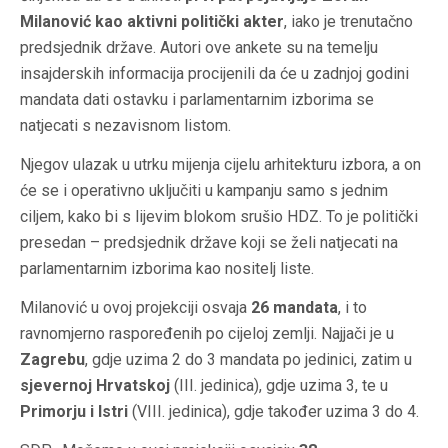
Milanović kao aktivni politički akter
, iako je trenutačno
predsjednik države. Autori ove ankete su na temelju
insajderskih informacija procijenili da će u zadnjoj godini
mandata dati ostavku i parlamentarnim izborima se
natjecati s nezavisnom listom.
Njegov ulazak u utrku mijenja cijelu arhitekturu izbora, a on
će se i operativno uključiti u kampanju samo s jednim
ciljem, kako bi s lijevim blokom srušio HDZ. To je politički
presedan – predsjednik države koji se želi natjecati na
parlamentarnim izborima kao nositelj liste.
Milanović u ovoj projekciji osvaja
26 mandata
, i to
ravnomjerno raspoređenih po cijeloj zemlji. Najjači je u
Zagrebu
, gdje uzima 2 do 3 mandata po jedinici, zatim u
sjevernoj Hrvatskoj
(III. jedinica), gdje uzima 3, te u
Primorju i Istri
(VIII. jedinica), gdje također uzima 3 do 4.