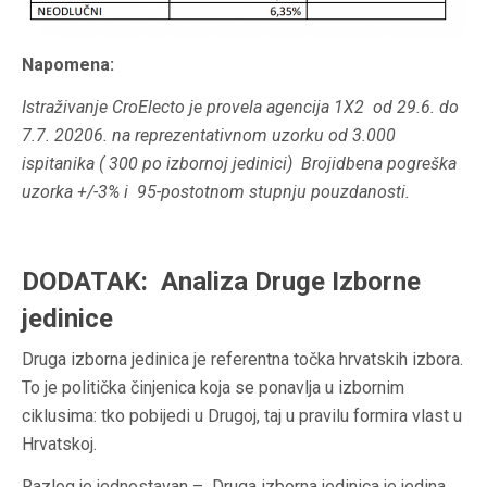
Napomena:
Istraživanje CroElecto je provela agencija 1X2 od 29.6. do
7.7. 20206. na reprezentativnom uzorku od 3.000
ispitanika ( 300 po izbornoj jedinici) Brojidbena pogreška
uzorka +/-3% i 95-postotnom stupnju pouzdanosti.
DODATAK: Analiza Druge Izborne
jedinice
Druga izborna jedinica je referentna točka hrvatskih izbora.
To je politička činjenica koja se ponavlja u izbornim
ciklusima: tko pobijedi u Drugoj, taj u pravilu formira vlast u
Hrvatskoj.
Razlog je jednostavan – Druga izborna jedinica je jedina