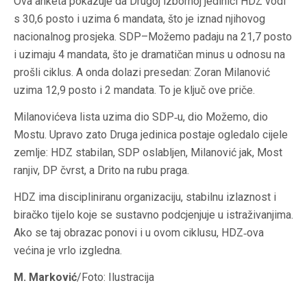
Ova anketa pokazuje da Drugoj izbornoj jedinici HDZ vodi
s 30,6 posto i uzima 6 mandata, što je iznad njihovog
nacionalnog prosjeka. SDP–Možemo padaju na 21,7 posto
i uzimaju 4 mandata, što je dramatičan minus u odnosu na
prošli ciklus. A onda dolazi presedan: Zoran Milanović
uzima 12,9 posto i 2 mandata. To je ključ ove priče.
Milanovićeva lista uzima dio SDP‑u, dio Možemo, dio
Mostu. Upravo zato Druga jedinica postaje ogledalo cijele
zemlje: HDZ stabilan, SDP oslabljen, Milanović jak, Most
ranjiv, DP čvrst, a Drito na rubu praga.
HDZ ima discipliniranu organizaciju, stabilnu izlaznost i
biračko tijelo koje se sustavno podcjenjuje u istraživanjima.
Ako se taj obrazac ponovi i u ovom ciklusu, HDZ‑ova
većina je vrlo izgledna.
M. Marković
/Foto: Ilustracija