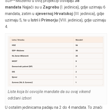
SDP–Možemo u ovoj projekciji osvajaju
38
mandata
Najjači su u
Zagrebu
(I. jedinica), gdje uzimaju 6
mandata, zatim u
sjevernoj Hrvatskoj
(III. jedinica), gdje
uzimaju 5, te u
Istri i Primorju
(VIII. jedinica), gdje uzimaju
4.
Liste koja bi osvojile mandate da su ovaj vikend
održani izbori
U ostalim jedinicama padaju na 2 do 4 mandata. To znači