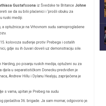
thiasa Gustafssona
iz Švedske te Britance
Johne
reti se da su bilii plaćenici i ‘prošli obuku za
u ruski mediji.
lju, a optužnica je na Vrhovnom sudu samoproglašene
ozu.
 15. kolovoza suđenje protiv Prebega i ostalih
ici, gdje su ih čuvari doveli uz demonstraciju sile.
Harding, po pisanju ruskih medija, optuženi su za
ena djela u separatističkom Donecku predviđen je
anaca, Andrew Hillu i Dylanu Healyju, zapriječena je
vdje s vama, upitan je Prebeg na sudu
g pješaštva 36. brigade. Ja sam mornar, odgovorio je.