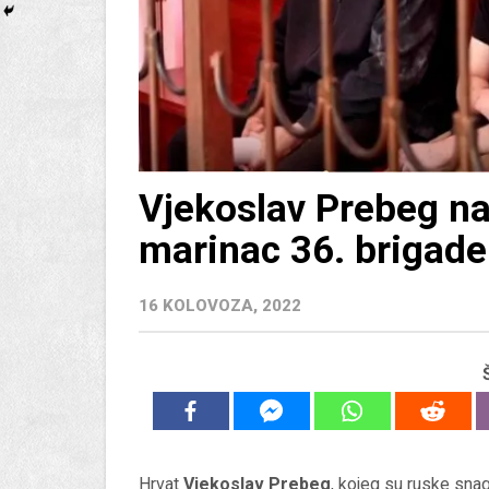
Vjekoslav Prebeg n
marinac 36. brigade
16 KOLOVOZA, 2022
Hrvat
Vjekoslav Prebeg
, kojeg su ruske snag