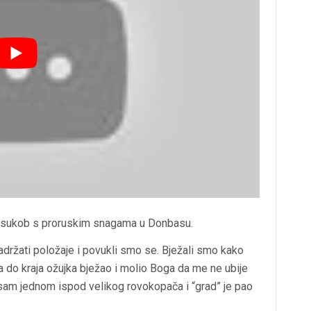
an sukob s proruskim snagama u Donbasu.
držati položaje i povukli smo se. Bježali smo kako
 do kraja ožujka bježao i molio Boga da me ne ubije
o sam jednom ispod velikog rovokopača i “grad” je pao