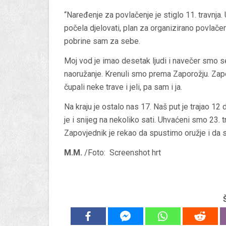
“Naređenje za povlačenje je stiglo 11. travnja. 
počela djelovati, plan za organizirano povlače
pobrine sam za sebe.
Moj vod je imao desetak ljudi i navečer smo se 
naoružanje. Krenuli smo prema Zaporožju. Zapov
čupali neke trave i jeli, pa sam i ja.
Na kraju je ostalo nas 17. Naš put je trajao 1
je i snijeg na nekoliko sati. Uhvaćeni smo 23. t
Zapovjednik je rekao da spustimo oružje i da 
M.M.
/Foto: Screenshot hrt