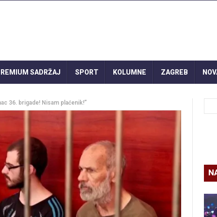
REMIUM SADRŽAJ
SPORT
KOLUMNE
ZAGREB
NOV
c 36. brigade! Nisam plaćenik!”
N