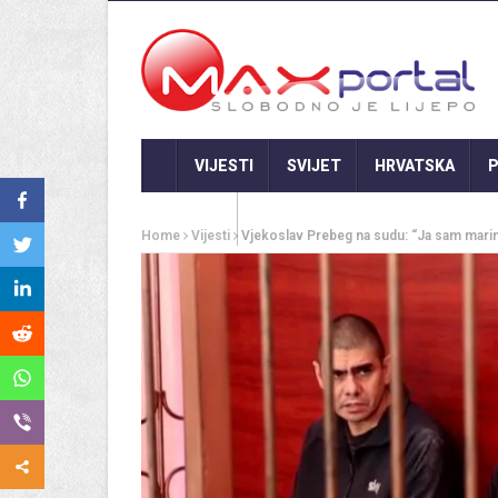
VIJESTI
SVIJET
HRVATSKA
P
GASTRO
Home
Vijesti
Vjekoslav Prebeg na sudu: “Ja sam marina