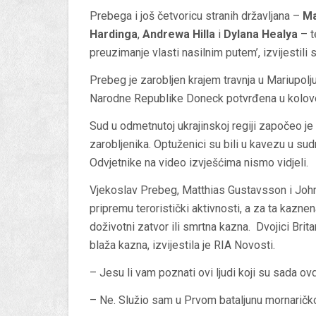
Prebega i još četvoricu stranih državljana –
Ma
Hardinga
,
Andrewa Hilla
i
Dylana Healya
– te
preuzimanje vlasti nasilnim putem’, izvijestili s
Prebeg je zarobljen krajem travnja u Mariupo
Narodne Republike Doneck potvrđena u kolov
Sud u odmetnutoj ukrajinskoj regiji započeo je
zarobljenika. Optuženici su bili u kavezu u sudn
Odvjetnike na video izvješćima nismo vidjeli.
Vjekoslav Prebeg, Matthias Gustavsson i John 
pripremu teroristički aktivnosti, a za ta kazn
doživotni zatvor ili smrtna kazna. Dvojici Brit
blaža kazna, izvijestila je RIA Novosti.
– Jesu li vam poznati ovi ljudi koji su sada o
– Ne. Služio sam u Prvom bataljunu mornaričko