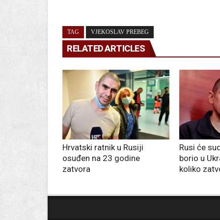
TAG
VJEKOSLAV PREBEG
RELATED ARTICLES
Hrvatski ratnik u Rusiji
Rusi će sud
osuđen na 23 godine
borio u Ukra
zatvora
koliko zatv