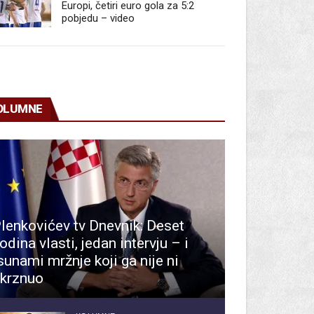
Europi, četiri euro gola za 5:2
pobjedu – video
OLUMNE
lenkovićev tv Dnevnik: Deset
odina vlasti, jedan intervju – i
sunami mržnje koji ga nije ni
krznuo