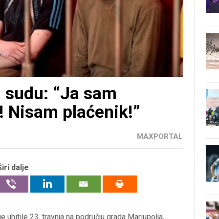
a sudu: “Ja sam
! Nisam plaćenik!”
MAXPORTAL
Širi dalje
e uhitile 23. travnja na području grada Mariupolja,