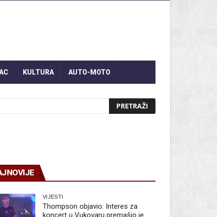
AC
KULTURA
AUTO-MOTO
AJNOVIJE
VIJESTI
Thompson objavio: Interes za
koncert u Vukovaru premašio je