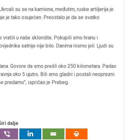
Ukrcali su se na kamione, međutim, ruske artiljerija je
nje je tako osujećen. Preostalo je da se svatko
vratili u naše sklonište. Pokupili smo hranu i
jednika satnije nije bilo. Danima nismo jeli. Ljudi su
2 dana. Govore da smo prešli oko 250 kilometara. Padao
ravnja oko 5 ujutro. Bili smo gladni i postali neoprezni.
se predamo”, ispričao je Prebeg.
Širi dalje