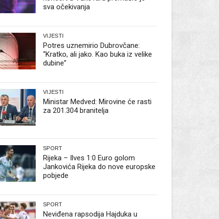
sva očekivanja
VIJESTI
Potres uznemirio Dubrovčane:
“Kratko, ali jako. Kao buka iz velike
dubine”
VIJESTI
Ministar Medved: Mirovine će rasti
za 201.304 branitelja
SPORT
Rijeka – Ilves 1:0 Euro golom
Jankovića Rijeka do nove europske
pobjede
SPORT
Neviđena rapsodija Hajduka u