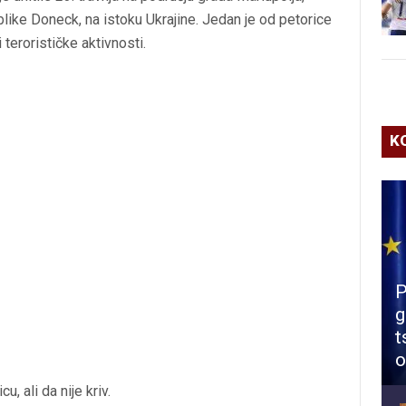
ike Doneck, na istoku Ukrajine. Jedan je od petorice
 terorističke aktivnosti.
K
P
g
t
o
, ali da nije kriv.