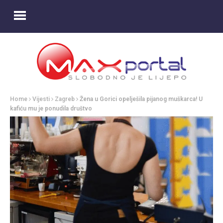
Home
Vijesti
Zagreb
Žena u Gorici opelješila pijanog muškarca! U
kafiću mu je ponudila društvo