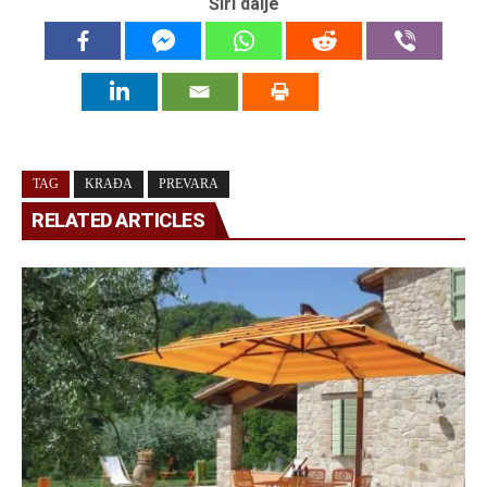
Širi dalje
TAG
KRAĐA
PREVARA
RELATED ARTICLES