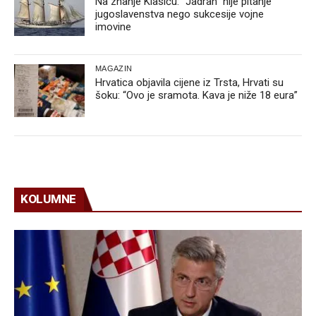
Na znanje Klasiću: “Jadran” nije pitanje
jugoslavenstva nego sukcesije vojne
imovine
MAGAZIN
Hrvatica objavila cijene iz Trsta, Hrvati su
šoku: “Ovo je sramota. Kava je niže 18 eura”
KOLUMNE