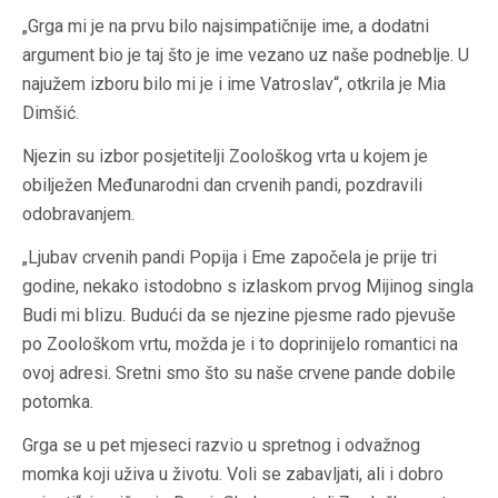
„Grga mi je na prvu bilo najsimpatičnije ime, a dodatni
argument bio je taj što je ime vezano uz naše podneblje. U
najužem izboru bilo mi je i ime Vatroslav“, otkrila je Mia
Dimšić.
Njezin su izbor posjetitelji Zoološkog vrta u kojem je
obilježen Međunarodni dan crvenih pandi, pozdravili
odobravanjem.
„Ljubav crvenih pandi Popija i Eme započela je prije tri
godine, nekako istodobno s izlaskom prvog Mijinog singla
Budi mi blizu. Budući da se njezine pjesme rado pjevuše
po Zoološkom vrtu, možda je i to doprinijelo romantici na
ovoj adresi. Sretni smo što su naše crvene pande dobile
potomka.
Grga se u pet mjeseci razvio u spretnog i odvažnog
momka koji uživa u životu. Voli se zabavljati, ali i dobro