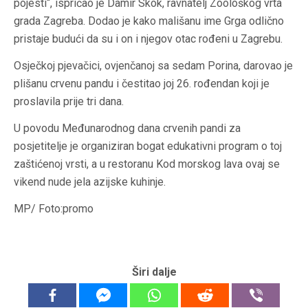
pojesti“, ispričao je Damir Skok, ravnatelj Zoološkog vrta
grada Zagreba. Dodao je kako mališanu ime Grga odlično
pristaje budući da su i on i njegov otac rođeni u Zagrebu.
Osječkoj pjevačici, ovjenčanoj sa sedam Porina, darovao je
plišanu crvenu pandu i čestitao joj 26. rođendan koji je
proslavila prije tri dana.
U povodu Međunarodnog dana crvenih pandi za
posjetitelje je organiziran bogat edukativni program o toj
zaštićenoj vrsti, a u restoranu Kod morskog lava ovaj se
vikend nude jela azijske kuhinje.
MP/ Foto:promo
Širi dalje