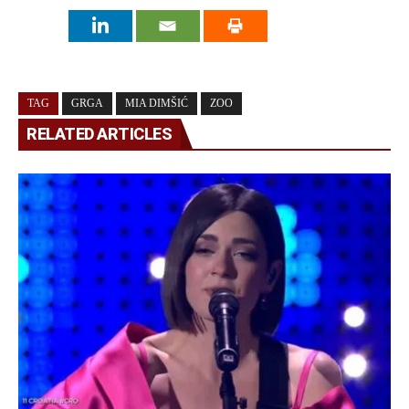
TAG
GRGA
MIA DIMŠIĆ
ZOO
RELATED ARTICLES