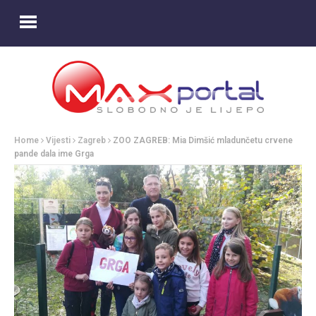
Home
Vijesti
Zagreb
ZOO ZAGREB: Mia Dimšić mladunčetu crvene
pande dala ime Grga