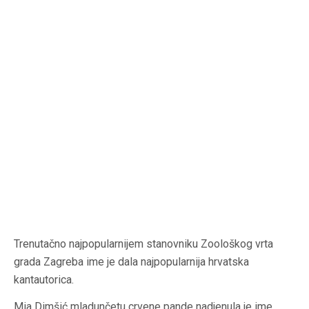
Trenutačno najpopularnijem stanovniku Zoološkog vrta
grada Zagreba ime je dala najpopularnija hrvatska
kantautorica.
Mia Dimšić mladunčetu crvene pande nadjenula je ime