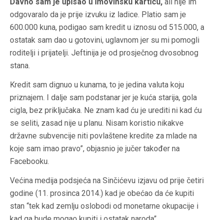
Davno sam je upisao u imovinsku karticu,
ali nije im
odgovaralo da je prije izvuku iz ladice. Platio sam je
600.000 kuna, podigao sam kredit u iznosu od 515.000, a
ostatak sam dao u gotovini, uglavnom jer su mi pomogli
roditelji i prijatelji. Jeftinija je od prosječnog dvosobnog
stana.
Kredit sam dignuo u kunama, to je jedina valuta koju
priznajem. I dalje sam podstanar jer je kuća starija, gola
cigla, bez priključaka. Ne znam kad ću je urediti ni kad ću
se seliti, zasad nije u planu. Nisam koristio nikakve
državne subvencije niti povlaštene kredite za mlade na
koje sam imao pravo”, objasnio je jučer također na
Facebooku.
Većina medija podsjeća na Sinčićevu izjavu od prije četiri
godine (11. prosinca 2014.) kad je obećao da će kupiti
stan “tek kad zemlju oslobodi od monetarne okupacije i
kad ga bude mogao kupiti i ostatak naroda”.