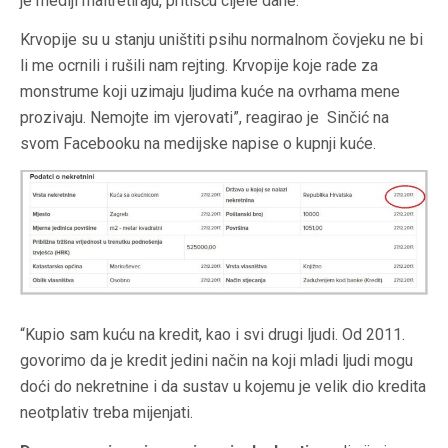
je mediji maltretiraju, pritišću cijele dane.
Krvopije su u stanju uništiti psihu normalnom čovjeku ne bi
li me ocrnili i rušili nam rejting. Krvopije koje rade za
monstrume koji uzimaju ljudima kuće na ovrhama mene
prozivaju. Nemojte im vjerovati”, reagirao je Sinčić na
svom Facebooku na medijske napise o kupnji kuće.
“Kupio sam kuću na kredit, kao i svi drugi ljudi. Od 2011.
govorimo da je kredit jedini način na koji mladi ljudi mogu
doći do nekretnine i da sustav u kojemu je velik dio kredita
neotplativ treba mijenjati.