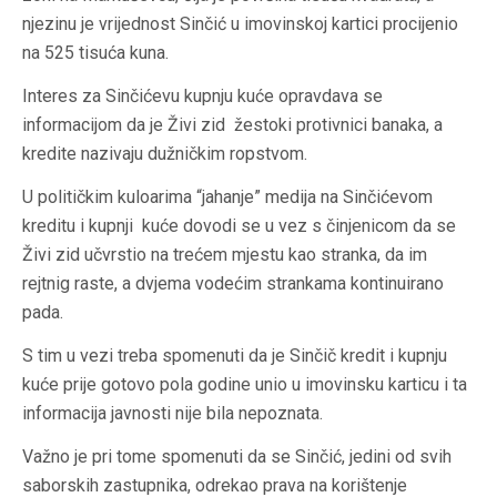
njezinu je vrijednost Sinčić u imovinskoj kartici procijenio
na 525 tisuća kuna.
Interes za Sinčićevu kupnju kuće opravdava se
informacijom da je Živi zid žestoki protivnici banaka, a
kredite nazivaju dužničkim ropstvom.
U političkim kuloarima “jahanje” medija na Sinčićevom
kreditu i kupnji kuće dovodi se u vez s činjenicom da se
Živi zid učvrstio na trećem mjestu kao stranka, da im
rejtnig raste, a dvjema vodećim strankama kontinuirano
pada.
S tim u vezi treba spomenuti da je Sinčič kredit i kupnju
kuće prije gotovo pola godine unio u imovinsku karticu i ta
informacija javnosti nije bila nepoznata.
Važno je pri tome spomenuti da se Sinčić, jedini od svih
saborskih zastupnika, odrekao prava na korištenje