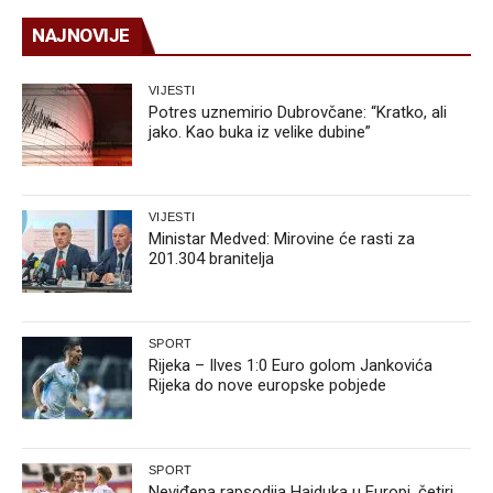
NAJNOVIJE
VIJESTI
Potres uznemirio Dubrovčane: “Kratko, ali
jako. Kao buka iz velike dubine”
VIJESTI
Ministar Medved: Mirovine će rasti za
201.304 branitelja
SPORT
Rijeka – Ilves 1:0 Euro golom Jankovića
Rijeka do nove europske pobjede
SPORT
Neviđena rapsodija Hajduka u Europi, četiri