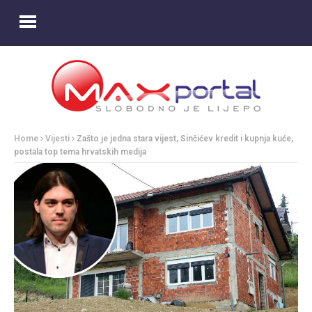
Home
Vijesti
Zašto je jedna stara vijest, Sinčićev kredit i kupnja kuće,
postala top tema hrvatskih medija