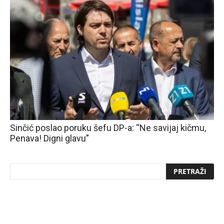
Sinčić poslao poruku šefu DP-a: “Ne savijaj kičmu,
Penava! Digni glavu”