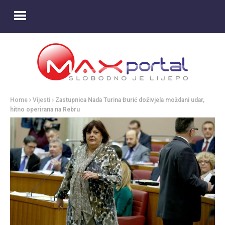
Home
Vijesti
Zastupnica Nada Turina Đurić doživjela moždani udar,
hitno operirana na Rebru