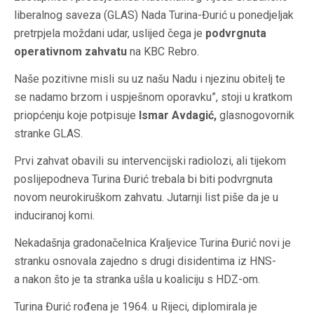
liberalnog saveza (GLAS) Nada Turina-Đurić u ponedjeljak
pretrpjela moždani udar, uslijed čega je
podvrgnuta
operativnom zahvatu
na KBC Rebro.
Naše
pozitivne misli su uz našu Nadu i njezinu obitelj te
se nadamo brzom i uspješnom oporavku”, stoji u kratkom
priopćenju koje potpisuje
Ismar Avdagić,
glasnogovornik
stranke GLAS.
Prvi zahvat obavili su intervencijski radiolozi, ali tijekom
poslijepodneva Turina Đurić trebala bi biti podvrgnuta
novom neurokiruškom zahvatu. Jutarnji list piše da je u
induciranoj komi.
Nekadašnja gradonačelnica Kraljevice Turina Đurić novi je
stranku osnovala zajedno s drugi disidentima iz HNS-
a nakon što je ta stranka ušla u koaliciju s HDZ-om.
Turina Đurić rođena je 1964. u Rijeci, diplomirala je