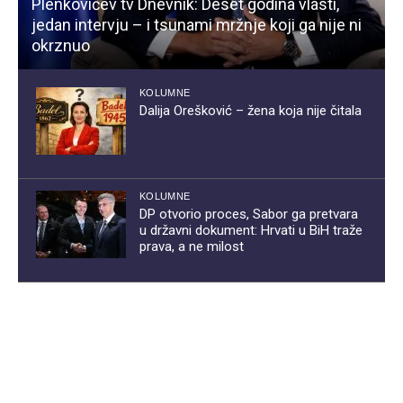
Plenkovićev tv Dnevnik: Deset godina vlasti,
jedan intervju – i tsunami mržnje koji ga nije ni
okrznuo
KOLUMNE
Dalija Orešković – žena koja nije čitala
KOLUMNE
DP otvorio proces, Sabor ga pretvara
u državni dokument: Hrvati u BiH traže
prava, a ne milost