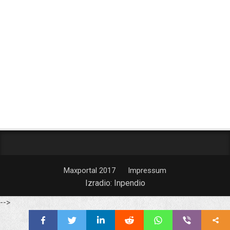
Maxportal 2017
Impressum
Izradio:
Inpendio
-->