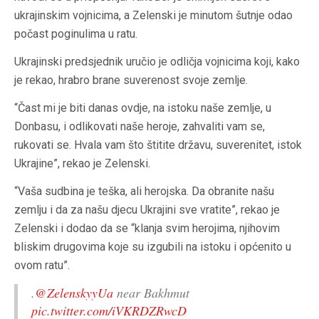
ukrajinskim vojnicima, a Zelenski je minutom šutnje odao
počast poginulima u ratu.
Ukrajinski predsjednik uručio je odličja vojnicima koji, kako
je rekao, hrabro brane suverenost svoje zemlje.
“Čast mi je biti danas ovdje, na istoku naše zemlje, u
Donbasu, i odlikovati naše heroje, zahvaliti vam se,
rukovati se. Hvala vam što štitite državu, suverenitet, istok
Ukrajine”, rekao je Zelenski.
“Vaša sudbina je teška, ali herojska. Da obranite našu
zemlju i da za našu djecu Ukrajini sve vratite”, rekao je
Zelenski i dodao da se “klanja svim herojima, njihovim
bliskim drugovima koje su izgubili na istoku i općenito u
ovom ratu”.
.
@ZelenskyyUa
near Bakhmut
pic.twitter.com/iVKRDZRwcD