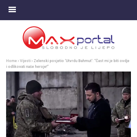
Home
Vijesti
Zelenski posjetio ‘Utvrdu Bahmut’: “Čast mi je biti ovdje
i odlikovati naše heroje!”