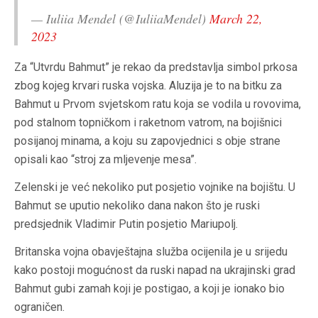
— Iuliia Mendel (@IuliiaMendel)
March 22,
2023
Za “Utvrdu Bahmut” je rekao da predstavlja simbol prkosa
zbog kojeg krvari ruska vojska. Aluzija je to na bitku za
Bahmut u Prvom svjetskom ratu koja se vodila u rovovima,
pod stalnom topničkom i raketnom vatrom, na bojišnici
posijanoj minama, a koju su zapovjednici s obje strane
opisali kao “stroj za mljevenje mesa”.
Zelenski je već nekoliko put posjetio vojnike na bojištu. U
Bahmut se uputio nekoliko dana nakon što je ruski
predsjednik Vladimir Putin posjetio Mariupolj.
Britanska vojna obavještajna služba ocijenila je u srijedu
kako postoji mogućnost da ruski napad na ukrajinski grad
Bahmut gubi zamah koji je postigao, a koji je ionako bio
ograničen.