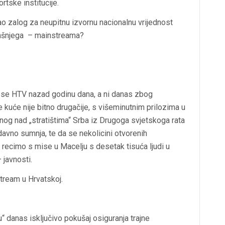
rtske institucije.
kao zalog za neupitnu izvornu nacionalnu vrijednost
anašnjega – mainstreama?
 se HTV nazad godinu dana, a ni danas zbog
kuće nije bitno drugačije, s višeminutnim prilozima u
og nad „stratištima“ Srba iz Drugoga svjetskoga rata
avno sumnja, te da se nekolicini otvorenih
a recimo s mise u Macelju s desetak tisuća ljudi u
javnosti.
stream u Hrvatskoj.
“ danas isključivo pokušaj osiguranja trajne