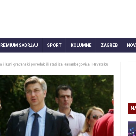
REMIUM SADRŽAJ
SPORT
KOLUMNE
ZAGREB
NOV
 lažni građanski poredak ili stati iza Hasanbegovića i Hrvatsku
N