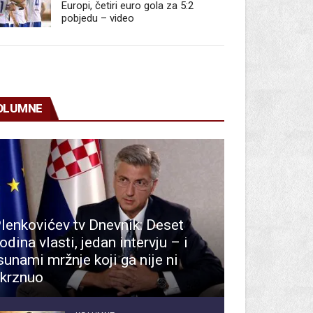
Europi, četiri euro gola za 5:2
pobjedu – video
OLUMNE
lenkovićev tv Dnevnik: Deset
odina vlasti, jedan intervju – i
sunami mržnje koji ga nije ni
krznuo