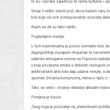
to su i vjerske zajednice te razne kulturne i spo
Smije li netko staviti prst, da ne kažem ruku, 
bilo koje od ovih institucionalnih izvorišta d
Bojim se da su takvi rijetki.
Pogledajmo medije.
U tom mainstreamu je posve normalno bilo da
dugogodišnje puzajuće okupacije te nacionalne 
udarnim emisijama osvrne na Pupovca nadvijen
u koje povijesna struka s debelim razlogom od
antihrvatskih aktivista daju udarne minute, a d
spomen žrtvama komunizma, nema ni riječi u – 
Tako se radio i stvarao današnji aktualni main
Primjera je tisuće.
Zbog toga je pozivanje na „mainstream politiku