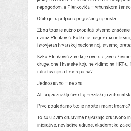
nepogodom, a Plenkovića – vrhunskom šanso
Očito je, s potpuno pogrešnog uporišta.
Zbog toga je nužno propitati stvarno značenje
uzima Plenković. Koliko je njegov mainstream, 
istovjetan hrvatskoj nacionalnoj, stvarnoj prete
Kako Plenković zna da je ovo što javno živimo – 
druge, one Hrvatske koju ne vidimo na HRT-u, N
istraživanjima Ipsos pulsa?
Jednostavno – ne zna.
Ali pripada isključivo toj Hrvatskoj i automatsk
Prvo pogledajmo tko je nositelj mainstreama?
To su u svim društvima najvažnije društvene inst
inicijative, nevladine udruge, akademska zajedn