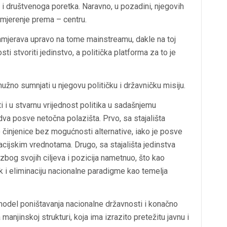
 i društvenoga poretka. Naravno, u pozadini, njegovih
smjerenje prema – centru.
 namjerava upravo na tome mainstreamu, dakle na toj
osti stvoriti jedinstvo, a politička platforma za to je
nužno sumnjati u njegovu političku i državničku misiju.
i i u stvarnu vrijednost politika u sadašnjemu
va posve netočna polazišta. Prvo, sa stajališta
činjenice bez mogućnosti alternative, iako je posve
izacijskim vrednotama. Drugo, sa stajališta jedinstva
 zbog svojih ciljeva i pozicija nametnuo, što kao
 i eliminaciju nacionalne paradigme kao temelja
model poništavanja nacionalne državnosti i konačno
njinskoj strukturi, koja ima izrazito pretežitu javnu i