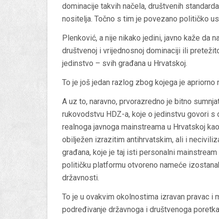
dominacije takvih načela, društvenih standarda
nositelja. Točno s tim je povezano političko u
Plenković, a nije nikako jedini, javno kaže da
društvenoj i vrijednosnoj dominaciji ili pretežit
jedinstvo – svih građana u Hrvatskoj.
To je još jedan razlog zbog kojega je apriorno 
A uz to, naravno, prvorazredno je bitno sumnjat
rukovodstvu HDZ-a, koje o jedinstvu govori s d
realnoga javnoga mainstreama u Hrvatskoj kao 
obilježen izrazitim antihrvatskim, ali i necivil
građana, koje je taj isti personalni mainstream
političku platformu otvoreno nameće izostanak
državnosti.
To je u ovakvim okolnostima izravan pravac i 
podređivanje državnoga i društvenoga poretka ma