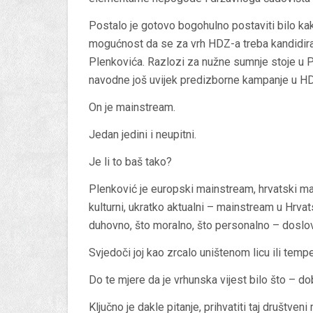
Postalo je gotovo bogohulno postaviti bilo kakv
mogućnost da se za vrh HDZ-a treba kandidirati
Plenkovića.
Razlozi za nužne sumnje stoje u P
navodne još uvijek predizborne kampanje u H
On je mainstream.
Jedan jedini i neupitni.
Je li to baš tako?
Plenković je europski mainstream, hrvatski mai
kulturni, ukratko aktualni – mainstream u Hrvats
duhovno, što moralno, što personalno – doslo
Svjedoči joj kao zrcalo uništenom licu ili tem
Do te mjere da je vrhunska vijest bilo što – do
Ključno je dakle pitanje, prihvatiti taj društven