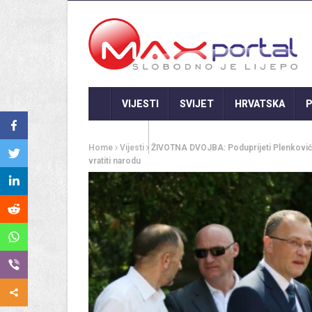
VIJESTI
SVIJET
HRVATSKA
P
GASTRO
Home
Vijesti
ŽIVOTNA DVOJBA: Poduprijeti Plenkovića i
vratiti narodu