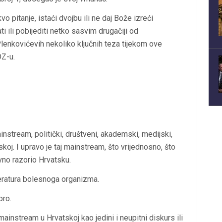
o pitanje, istaći dvojbu ili ne daj Bože izreći
 ili pobijediti netko sasvim drugačiji od
lenkovićevih nekoliko ključnih teza tijekom ove
DZ-u.
nstream, politički, društveni, akademski, medijski,
koj. I upravo je taj mainstream, što vrijednosno, što
vno razorio Hrvatsku.
peratura bolesnoga organizma.
bro.
i mainstream u Hrvatskoj kao jedini i neupitni diskurs ili