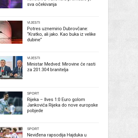
sva očekivanja
VIJESTI
Potres uznemirio Dubrovčane:
“Kratko, ali jako. Kao buka iz velike
dubine”
VIJESTI
Ministar Medved: Mirovine će rasti
za 201.304 branitelja
SPORT
Rijeka – Ilves 1:0 Euro golom
Jankovića Rijeka do nove europske
pobjede
SPORT
Neviđena rapsodija Hajduka u