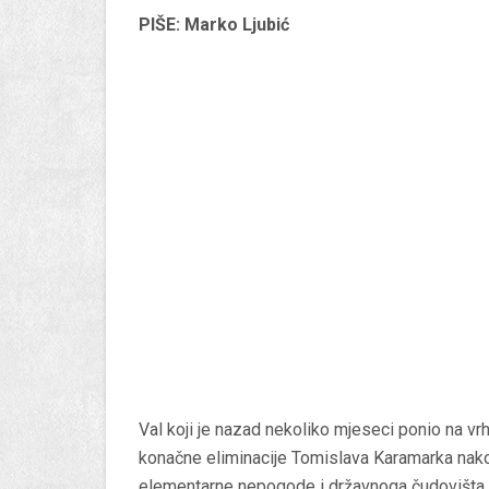
PIŠE: Marko Ljubić
Val koji je nazad nekoliko mjeseci ponio na vr
konačne eliminacije Tomislava Karamarka nako
elementarne nepogode i državnoga čudovišta b