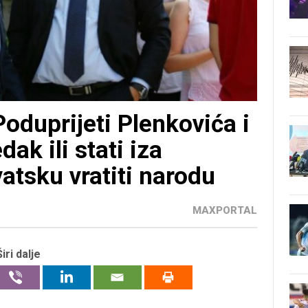
duprijeti Plenkovića i
ak ili stati iza
atsku vratiti narodu
MAXPORTAL
Širi dalje