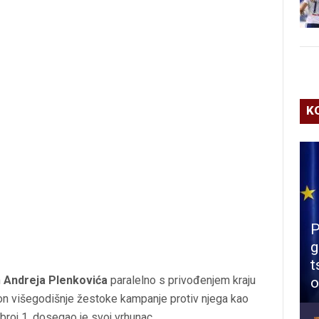
K
P
g
t
h
Andreja Plenkovića
paralelno s privođenjem kraju
o
n višegodišnje žestoke kampanje protiv njega kao
roj 1, dosegao je svoj vrhunac.