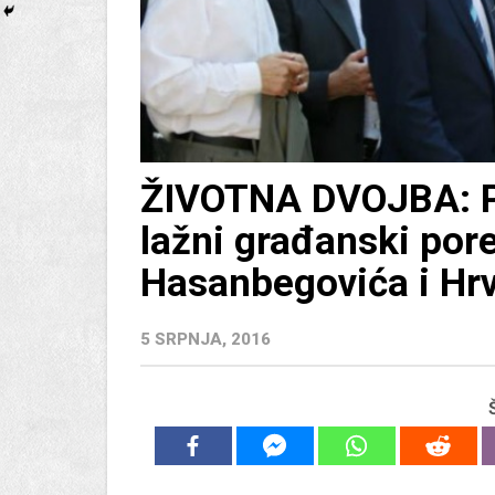
ŽIVOTNA DVOJBA: Po
lažni građanski pored
Hasanbegovića i Hrv
5 SRPNJA, 2016