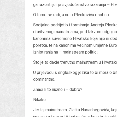
ga razoriti jer je svjedočanstvo razaranja – Hr
O tome se radi, a ne o Plenkoviću osobno.
Socijalno podrijetlo i formiranje Andreja Plen
društvenog mainstreama, pod takvom odgojnom 
kanonima suvremene Hrvatske koja nije ni dodi
poretka, te na kanonima većinom umjetne Euro
iznistiranja na – mainstream politici.
Što je to dakle trenutno mainstream u Hrvatsk
U prijevodu s engleskog jezika to bi moralo biti
dominantno.
Znači li to nužno i – dobro?
Nikako.
Jer taj mainstream, Zlatka Hasanbegovića, koji j
jasnije izržava od Plenkovića, s tim i bolji poli