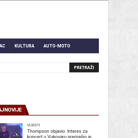
AC
KULTURA
AUTO-MOTO
AJNOVIJE
VIJESTI
Thompson objavio: Interes za
koncert u Vukovaru premašio je