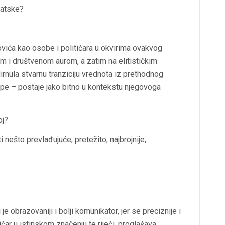
vatske?
kovića kao osobe i političara u okvirima ovakvog
i društvenom aurom, a zatim na elitističkim
rnula stvarnu tranziciju vrednota iz prethodnog
pe – postaje jako bitno u kontekstu njegovoga
oj?
 nešto prevlađujuće, pretežito, najbrojnije,
e obrazovaniji i bolji komunikator, jer se preciznije i
tičar u istinskom značenju te riječi, proglašava