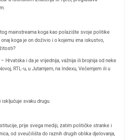
m.
 tog mainstreama koga kao polazište svoje politike
onaj koga je on doživio i o kojemu ima iskustvo,
žitosti?
Hrvatska i da je vrijednija, važnija ili brojnija od neke
ovoj, RTL-u, u Jutarnjem, na Indexu, Večernjem ili u
i isključuje svaku drugu.
itucije, prije svega mediji, zatim političke stranke i
ica, od sveučilišta do raznih drugih oblika djelovanja,