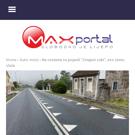
Home
Auto-moto
Na cestama se pojavili “Zmajevi zubi”, evo čemu
služe