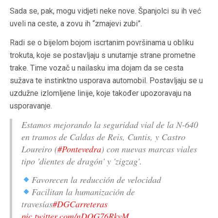
Sada se, pak, mogu vidjeti neke nove. Španjolci su ih već
uveli na ceste, a zovu ih “zmajevi zubi”.
Radi se o bijelom bojom iscrtanim površinama u obliku
trokuta, koje se postavljaju s unutarnje strane prometne
trake. Time vozač u nailasku ima dojam da se cesta
sužava te instinktno usporava automobil. Postavljaju se u
uzdužne izlomljene linije, koje također upozoravaju na
usporavanje.
Estamos mejorando la seguridad vial de la N-640
en tramos de Caldas de Reis, Cuntis, y Castro
Loureiro (
#Pontevedra
) con nuevas marcas viales
tipo 'dientes de dragón' y 'zigzag'.
Favorecen la reducción de velocidad
Facilitan la humanización de
travesías
#DGCarreteras
pic.twitter.com/nDOG76RkvM