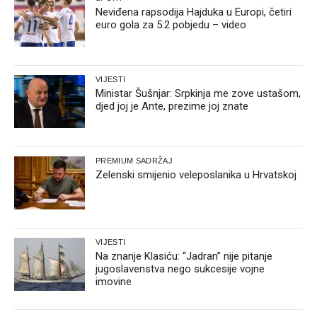
Neviđena rapsodija Hajduka u Europi, četiri
euro gola za 5:2 pobjedu – video
VIJESTI
Ministar Šušnjar: Srpkinja me zove ustašom,
djed joj je Ante, prezime joj znate
PREMIUM SADRŽAJ
Zelenski smijenio veleposlanika u Hrvatskoj
VIJESTI
Na znanje Klasiću: “Jadran” nije pitanje
jugoslavenstva nego sukcesije vojne
imovine