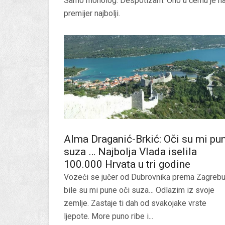
Samo monolog. Despotizam. Ono u čemu je n
premijer najbolji.
Alma Draganić-Brkić: Oči su mi pu
suza … Najbolja Vlada iselila
100.000 Hrvata u tri godine
Vozeći se jučer od Dubrovnika prema Zagrebu
bile su mi pune oči suza… Odlazim iz svoje
zemlje. Zastaje ti dah od svakojake vrste
ljepote. More puno ribe i...