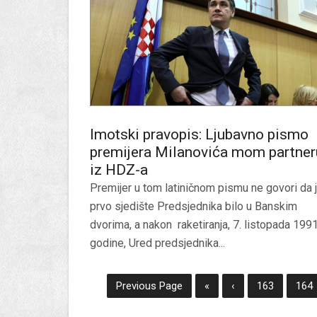
Imotski pravopis: Ljubavno pismo
premijera Milanovića mom partner
iz HDZ-a
Premijer u tom latiničnom pismu ne govori da 
prvo sjedište Predsjednika bilo u Banskim
dvorima, a nakon raketiranja, 7. listopada 1991
godine, Ured predsjednika...
Previous Page
«
‹
163
164