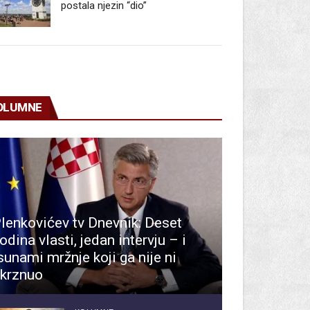
postala njezin “dio”
OLUMNE
lenkovićev tv Dnevnik: Deset
odina vlasti, jedan intervju – i
sunami mržnje koji ga nije ni
krznuo