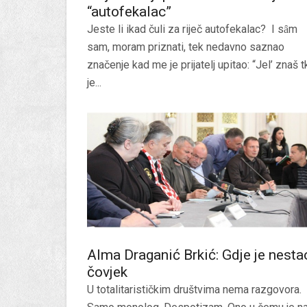
“autofekalac”
Jeste li ikad čuli za riječ autofekalac? I sȃm
sam, moram priznati, tek nedavno saznao
značenje kad me je prijatelj upitao: “Jel’ znaš t
je...
Alma Draganić Brkić: Gdje je nesta
čovjek
U totalitarističkim društvima nema razgovora.