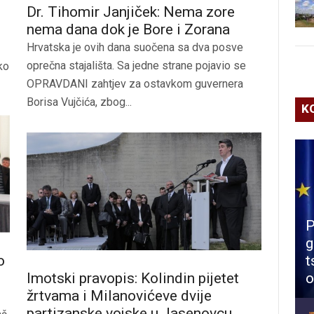
Dr. Tihomir Janjiček: Nema zore
nema dana dok je Bore i Zorana
Hrvatska je ovih dana suočena sa dva posve
oprečna stajališta. Sa jedne strane pojavio se
ko
OPRAVDANI zahtjev za ostavkom guvernera
Borisa Vujčića, zbog...
K
P
g
o
t
Imotski pravopis: Kolindin pijetet
o
žrtvama i Milanovićeve dvije
partizanske vojske u Jasenovcu