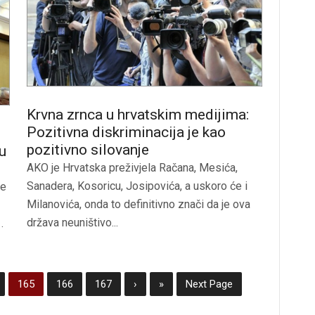
Krvna zrnca u hrvatskim medijima:
Pozitivna diskriminacija je kao
pozitivno silovanje
u
AKO je Hrvatska preživjela Račana, Mesića,
Sanadera, Kosoricu, Josipovića, a uskoro će i
je
Milanovića, onda to definitivno znači da je ova
država neuništivo...
.
165
166
167
›
»
Next Page