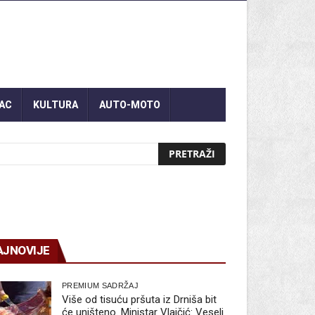
AC
KULTURA
AUTO-MOTO
AJNOVIJE
PREMIUM SADRŽAJ
Više od tisuću pršuta iz Drniša bit
će uništeno. Ministar Vlajčić: Veseli