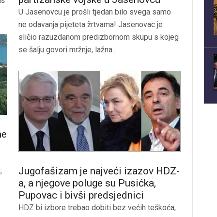
aš
U Jasenovcu je prošli tjedan bilo svega samo
ne odavanja pijeteta žrtvama! Jasenovac je
sličio razuzdanom predizbornom skupu s kojeg
se šalju govori mržnje, lažna...
ne
Jugofašizam je najveći izazov HDZ-
,
a, a njegove poluge su Pusićka,
Pupovac i bivši predsjednici
HDZ bi izbore trebao dobiti bez većih teškoća,