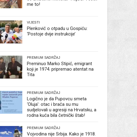
me to!
VIJESTI
Plenković o otpadu u Gospiću:
‘Postoje dvije instrukcije’
PREMIUM SADRŽAJ
Preminuo Marko Stipić, emigrant
koji je 1974. pripremao atentat na
Tita
PREMIUM SADRŽAJ
Logično je da Pupovcu smeta
‘Oluja’: otac i braća su mu
sudjelovali u agresiji na Hrvatsku, a
rodna kuća bila četnički štab!
PREMIUM SADRŽAJ
Vojvodina nije Srbija. Kako je 1918.