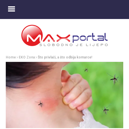
Home
EKO Zona
Što privlači, a što odbija komarce!