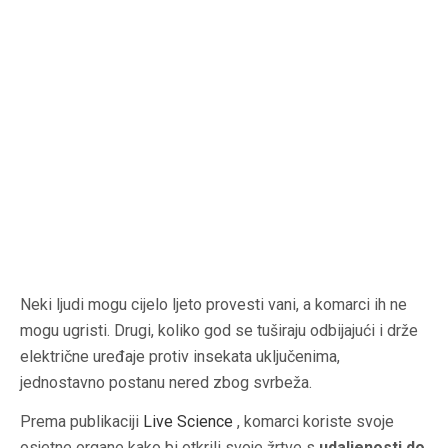
Neki ljudi mogu cijelo ljeto provesti vani, a komarci ih ne
mogu ugristi. Drugi, koliko god se tuširaju odbijajući i drže
električne uređaje protiv insekata uključenima,
jednostavno postanu nered zbog svrbeža.
Prema publikaciji
Live Science
, komarci koriste svoje
osjetne organe kako bi otkrili svoje žrtve s
udaljenosti do