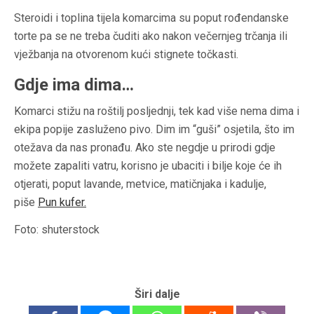
Steroidi i toplina tijela komarcima su poput rođendanske
torte pa se ne treba čuditi ako nakon večernjeg trčanja ili
vježbanja na otvorenom kući stignete točkasti.
Gdje ima dima…
Komarci stižu na roštilj posljednji, tek kad više nema dima i
ekipa popije zasluženo pivo. Dim im “guši” osjetila, što im
otežava da nas pronađu. Ako ste negdje u prirodi gdje
možete zapaliti vatru, korisno je ubaciti i bilje koje će ih
otjerati, poput lavande, metvice, matičnjaka i kadulje,
piše
Pun kufer
.
Foto: shuterstock
Širi dalje