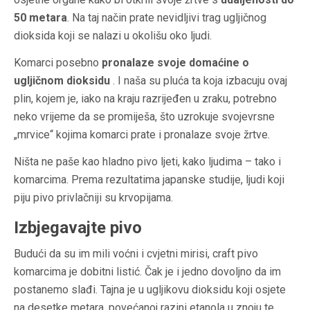
50 metara
. Na taj način prate nevidljivi trag ugljičnog
dioksida koji se nalazi u okolišu oko ljudi.
Komarci posebno
pronalaze svoje domaćine o
ugljičnom dioksidu
. I naša su pluća ta koja izbacuju ovaj
plin, kojem je, iako na kraju razrijeđen u zraku, potrebno
neko vrijeme da se promiješa, što uzrokuje svojevrsne
„mrvice“ kojima komarci prate i pronalaze svoje žrtve.
Ništa ne paše kao hladno pivo ljeti, kako ljudima – tako i
komarcima. Prema rezultatima japanske studije, ljudi koji
piju pivo privlačniji su krvopijama.
Izbjegavajte pivo
Budući da su im mili voćni i cvjetni mirisi, craft pivo
komarcima je dobitni listić. Čak je i jedno dovoljno da im
postanemo slađi. Tajna je u ugljikovu dioksidu koji osjete
na desetke metara, povećanoj razini etanola u znoju te