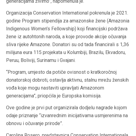
generacijama živimo”, napomenula je.
Organizacija Conservation International pokrenula je 2021.
godine Program stipendija za amazonske žene (Amazonia
Indigenous Women’s Fellowship) koji financijski podržava
žene iz autohtonih naroda, a koje provode akcije očuvanja
sliva rijeke Amazone. Donatori su od tada financirali s 1,36
milijuna eura 115 projekata u Kolumbiji, Brazilu, Ekvadoru,
Peruu, Boliviji, Surinamu i Gvajani.
“Program, umjesto da potiče ovisnost o kratkoročnoj
donatorskoj dobroti, ostavlja aktivnu, stalnu mrežu ženskih
vođa koje mogu nastaviti upravljati Amazonom
generacijama”, priopćila je Europska komisija.
Ove godine je prvi put organizirala dodjelu nagrade kojom
odaje priznanje “izvanrednim inicijativama usmjerenima na
obnovu i očuvanje prirode”.
Carolina Rosero, predstavnica Conservation Internationala,