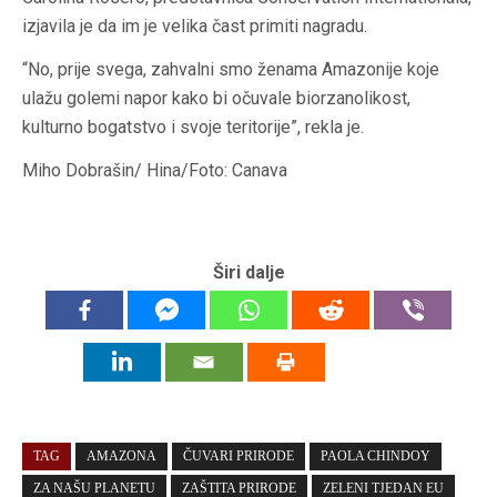
izjavila je da im je velika čast primiti nagradu.
“No, prije svega, zahvalni smo ženama Amazonije koje
ulažu golemi napor kako bi očuvale biorzanolikost,
kulturno bogatstvo i svoje teritorije”, rekla je.
Miho Dobrašin/ Hina/Foto: Canava
Širi dalje
TAG
AMAZONA
ČUVARI PRIRODE
PAOLA CHINDOY
ZA NAŠU PLANETU
ZAŠTITA PRIRODE
ZELENI TJEDAN EU