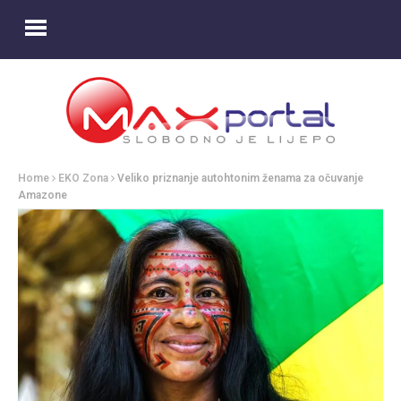
Home
EKO Zona
Veliko priznanje autohtonim ženama za očuvanje
Amazone