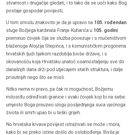
stvarnost i drugačije gledati, i to tako da se uoči kako Bog
postaje gospodar povijesti,
U tom smislu znakovito je da je upravo na
105. rođendan
sluge Božjega kardinala Franje Kuharića u
105. godini
preminuo čovjek čija se služba povezuje i s mučeništvom
blaženoga Alojzija Stepinca, i s komunističkim progonima
hrvatskih ljudi tijekom razdoblja bivše države, i s
okovanošću koja Hrvatsku unatoč osamostaljenju sve do
današnjih dana drži pod utjecajem starih struktura, i dalje
prisutnijih nego što se misli.
Nitko nema ni pravo, pa čak ni mogućnost, Božjemu
milosrđu određivati granice i svaki čovjek koji bi na sebe
umjesto Boga preuzeo ulogu posljednjega suca vječnoga
života ili smrti upao bi u teški grijeh.
No hrvatska krvava povijest istraživati se može i mora,
kako bi se preko istine došlo do oslobođenja. Bivša je