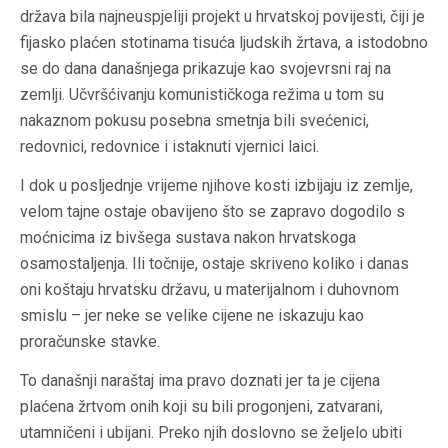
država bila najneuspjeliji projekt u hrvatskoj povijesti, čiji je
fijasko plaćen stotinama tisuća ljudskih žrtava, a istodobno
se do dana današnjega prikazuje kao svojevrsni raj na
zemlji. Učvršćivanju komunističkoga režima u tom su
nakaznom pokusu posebna smetnja bili svećenici,
redovnici, redovnice i istaknuti vjernici laici.
I dok u posljednje vrijeme njihove kosti izbijaju iz zemlje,
velom tajne ostaje obavijeno što se zapravo dogodilo s
moćnicima iz bivšega sustava nakon hrvatskoga
osamostaljenja. Ili točnije, ostaje skriveno koliko i danas
oni koštaju hrvatsku državu, u materijalnom i duhovnom
smislu – jer neke se velike cijene ne iskazuju kao
proračunske stavke.
To današnji naraštaj ima pravo doznati jer ta je cijena
plaćena žrtvom onih koji su bili progonjeni, zatvarani,
utamničeni i ubijani. Preko njih doslovno se željelo ubiti