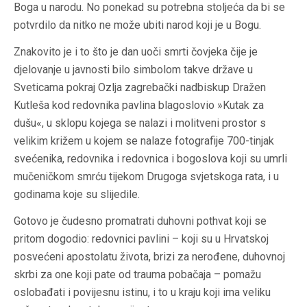
Boga u narodu. No ponekad su potrebna stoljeća da bi se
potvrdilo da nitko ne može ubiti narod koji je u Bogu.
Znakovito je i to što je dan uoči smrti čovjeka čije je
djelovanje u javnosti bilo simbolom takve države u
Sveticama pokraj Ozlja zagrebački nadbiskup Dražen
Kutleša kod redovnika pavlina blagoslovio »Kutak za
dušu«, u sklopu kojega se nalazi i molitveni prostor s
velikim križem u kojem se nalaze fotografije 700-tinjak
svećenika, redovnika i redovnica i bogoslova koji su umrli
mučeničkom smrću tijekom Drugoga svjetskoga rata, i u
godinama koje su slijedile.
Gotovo je čudesno promatrati duhovni pothvat koji se
pritom dogodio: redovnici pavlini – koji su u Hrvatskoj
posvećeni apostolatu života, brizi za nerođene, duhovnoj
skrbi za one koji pate od trauma pobačaja – pomažu
oslobađati i povijesnu istinu, i to u kraju koji ima veliku