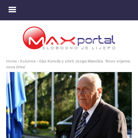
Home
Kolumne
Glas Koncila o smrti Josipa Manolića. ‘Novo vrijeme,
nove žrtve’