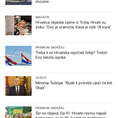
imovine
MAGAZIN
Hrvatica objavila cijene iz Trsta, Hrvati su
šoku: “Ovo je sramota. Kava je niže 18 eura”
PREMIUM SADRŽAJ
Treba li se Hrvatska ispričati Srbiji? Treba!
Evo teksta isprike
VIJESTI
Ministar Šušnjar. “Bude li potrebe opet će biti
Oluja”
PREMIUM SADRŽAJ
Širi se objava: Da 91. Hrvate nismo napali
tenkovima, ne bi 95. bježali na traktorima