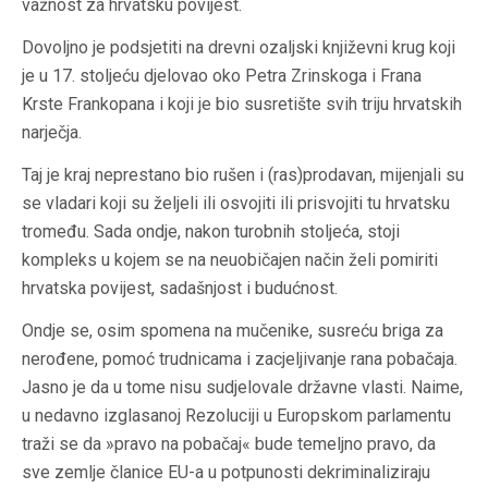
važnost za hrvatsku povijest.
Dovoljno je podsjetiti na drevni ozaljski književni krug koji
je u 17. stoljeću djelovao oko Petra Zrinskoga i Frana
Krste Frankopana i koji je bio susretište svih triju hrvatskih
narječja.
Taj je kraj neprestano bio rušen i (ras)prodavan, mijenjali su
se vladari koji su željeli ili osvojiti ili prisvojiti tu hrvatsku
tromeđu. Sada ondje, nakon turobnih stoljeća, stoji
kompleks u kojem se na neuobičajen način želi pomiriti
hrvatska povijest, sadašnjost i budućnost.
Ondje se, osim spomena na mučenike, susreću briga za
nerođene, pomoć trudnicama i zacjeljivanje rana pobačaja.
Jasno je da u tome nisu sudjelovale državne vlasti. Naime,
u nedavno izglasanoj Rezoluciji u Europskom parlamentu
traži se da »pravo na pobačaj« bude temeljno pravo, da
sve zemlje članice EU-a u potpunosti dekriminaliziraju