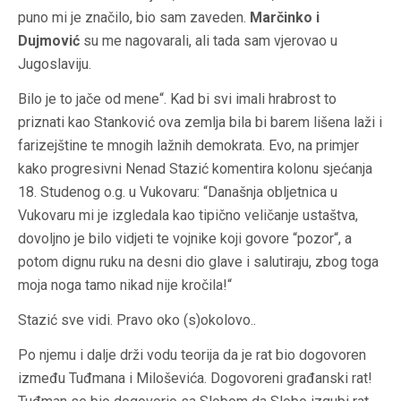
puno mi je značilo, bio sam zaveden.
Marčinko i
Dujmović
su me nagovarali, ali tada sam vjerovao u
Jugoslaviju.
Bilo je to jače od mene“. Kad bi svi imali hrabrost to
priznati kao Stanković ova zemlja bila bi barem lišena laži i
farizejštine te mnogih lažnih demokrata. Evo, na primjer
kako progresivni Nenad Stazić komentira kolonu sjećanja
18. Studenog o.g. u Vukovaru: “Današnja obljetnica u
Vukovaru mi je izgledala kao tipično veličanje ustaštva,
dovoljno je bilo vidjeti te vojnike koji govore “pozor“, a
potom dignu ruku na desni dio glave i salutiraju, zbog toga
moja noga tamo nikad nije kročila!“
Stazić sve vidi. Pravo oko (s)okolovo..
Po njemu i dalje drži vodu teorija da je rat bio dogovoren
između Tuđmana i Miloševića. Dogovoreni građanski rat!