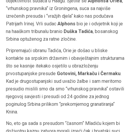
objektivnost sudaca u Haagu. Sjetite se
Alphonsa Oriea
,
“vrhunskog pravnika“ iz Groningena, suca sa najviše
izrečenih presuda i “vražjih djela“ kako nas podučava
Patrijarh Irinej. Vrli sudac
Alphons
bio je i odvjetnik koji je
na haaškom tribunalu branio
Duška Tadića
, bosanskog
Srbina optuženog za ratne zločine.
Pripremajući obranu Tadića, Orie je došao u bliske
kontakte sa srpskim državnim i obavještajnim strukturama
što se kasnije itekako osjetilo u obrazloženju
prvostupanjske presude
Gotovini, Markaču i Čermaku
.
Kad je drugostupanjski sud uvažio žalbe i sam meritorno
presudio mislili smo da smo “vrhunskog pravnika“ ostavili
njegovoj savjesti i presudi od 24 godine za jednog
poginulog Srbina prilikom “prekomjernog granatiranja“
Knina.
No, eto ga sada s presudom “časnom“ Mladiću kojem bi
doživotnu kaznu zatvora morali izreći čak i hrvatski suci