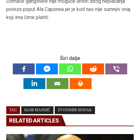
Domaće gangstere nije moguće uhititi zbog neplaćanja
poreza poput Ala Caponea jer je kod nas nije sumnjiv onaj
koji ima čime platiti.
Širi dalje
TAG
IGOR MANDIĆ
ZVONIMIR HODAK
RELATED ARTICLES