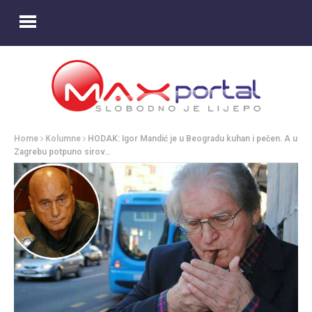
Home
Kolumne
HODAK: Igor Mandić je u Beogradu kuhan i pečen. A u
Zagrebu potpuno sirov…