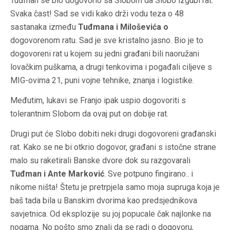
Tuđman se bio dogovorio sa Slobom da Slobo izgubi rat.
Svaka čast! Sad se vidi kako drži vodu teza o 48
sastanaka između
Tuđmana i Miloševića o
dogovorenom ratu. Sad je sve kristalno jasno. Bio je to
dogovoreni rat u kojem su jedni građani bili naoružani
lovačkim puškama, a drugi tenkovima i pogađali ciljeve s
MIG-ovima 21, puni vojne tehnike, znanja i logistike.
Međutim, lukavi se Franjo ipak uspio dogovoriti s
tolerantnim Slobom da ovaj put on dobije rat.
Drugi put će Slobo dobiti neki drugi dogovoreni građanski
rat. Kako se ne bi otkrio dogovor, građani s istočne strane
malo su raketirali Banske dvore dok su razgovarali
Tuđman i Ante Marković
. Sve potpuno fingirano.. i
nikome ništa! Štetu je pretrpjela samo moja supruga koja je
baš tada bila u Banskim dvorima kao predsjednikova
savjetnica. Od eksplozije su joj popucale čak najlonke na
nogama. No pošto smo znali da se radi o dogovoru,