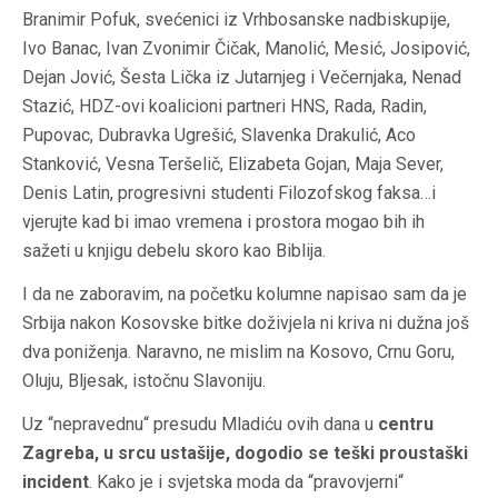
Branimir Pofuk, svećenici iz Vrhbosanske nadbiskupije,
Ivo Banac, Ivan Zvonimir Čičak, Manolić, Mesić, Josipović,
Dejan Jović, Šesta Lička iz Jutarnjeg i Večernjaka, Nenad
Stazić, HDZ-ovi koalicioni partneri HNS, Rada, Radin,
Pupovac, Dubravka Ugrešić, Slavenka Drakulić, Aco
Stanković, Vesna Teršelič, Elizabeta Gojan, Maja Sever,
Denis Latin, progresivni studenti Filozofskog faksa…i
vjerujte kad bi imao vremena i prostora mogao bih ih
sažeti u knjigu debelu skoro kao Biblija.
I da ne zaboravim, na početku kolumne napisao sam da je
Srbija nakon Kosovske bitke doživjela ni kriva ni dužna još
dva poniženja. Naravno, ne mislim na Kosovo, Crnu Goru,
Oluju, Bljesak, istočnu Slavoniju.
Uz “nepravednu“ presudu Mladiću ovih dana u
centru
Zagreba, u srcu ustašije, dogodio se teški proustaški
incident
. Kako je i svjetska moda da “pravovjerni“