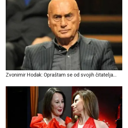
Zvonimir Hodak: Opraštam se od svojih čitatelja…