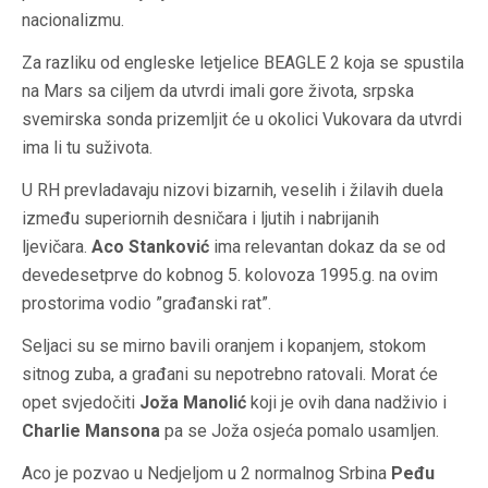
nacionalizmu.
Za razliku od engleske letjelice BEAGLE 2 koja se spustila
na Mars sa ciljem da utvrdi imali gore života, srpska
svemirska sonda prizemljit će u okolici Vukovara da utvrdi
ima li tu suživota.
U RH prevladavaju nizovi bizarnih, veselih i žilavih duela
između superiornih desničara i ljutih i nabrijanih
ljevičara.
Aco Stanković
ima relevantan dokaz da se od
devedesetprve do kobnog 5. kolovoza 1995.g. na ovim
prostorima vodio ”građanski rat”.
Seljaci su se mirno bavili oranjem i kopanjem, stokom
sitnog zuba, a građani su nepotrebno ratovali. Morat će
opet svjedočiti
Joža Manolić
koji je ovih dana nadživio i
Charlie Mansona
pa se Joža osjeća pomalo usamljen.
Aco je pozvao u Nedjeljom u 2 normalnog Srbina
Peđu