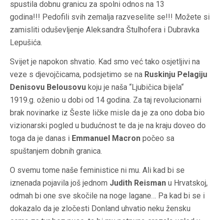
spustila dobnu granicu za spolni odnos na 13
godina!!! Pedofili svih zemalja razveselite se!!! Možete si
zamisliti oduševljenje Aleksandra Štulhofera i Dubravka
Lepušića.
Svijet je napokon shvatio. Kad smo već tako osjetljivi na
veze s djevojčicama, podsjetimo se na
Ruskinju Pelagiju
Denisovu Belousovu
koju je naša “Ljubičica bijela“
1919.g. oženio u dobi od 14 godina. Za taj revolucionarni
brak novinarke iz Šeste ličke misle da je za ono doba bio
vizionarski pogled u budućnost te da je na kraju doveo do
toga da je danas i
Emmanuel Macron
počeo sa
spuštanjem dobnih granica.
O svemu tome naše feministice ni mu. Ali kad bi se
iznenada pojavila još jednom
Judith Reisman
u Hrvatskoj,
odmah bi one sve skočile na noge lagane… Pa kad bi se i
dokazalo da je zločesti Donland uhvatio neku žensku