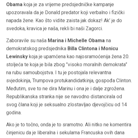
Obama
koja je za vrijeme predsjedničke kampanje
upozoravala da je Donald predator koji verbalno i fizički
napada žene. Kao što vidite zaista jak dokaz! Ak’ je do
svedoka, kravica je naša, rekli bi naši Zagorci.
Zaboravile su naša
Marina i Michelle Obama
na
demokratskog predsjednika
Billa Clintona i Monicu
Lewinsky
koja je upamćena kao najosramoćenija žena 20.
stoljeća te koja je bila zbog ”visoko moralnih demokrata”
na rubu samoubojstva. I tu je postojala relevantna
svjedokinja, Trumpova protukandidatkinja, gospođa Clinton.
Međutim, sve to ne dira Marinu i ona je i dalje zgrožena.
Republikanska stranka nije se navodno distancirala od
svog člana koji je seksualno zlostavljao djevojčicu od 14
godina.
Ako je to točno, onda je to sramotno. Ali nitko ne komentira
činjenicu da je liberalna i sekularna Francuska ovih dana