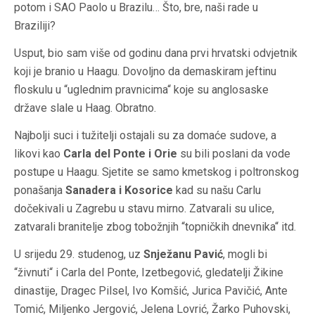
potom i SAO Paolo u Brazilu… Što, bre, naši rade u
Braziliji?
Usput, bio sam više od godinu dana prvi hrvatski odvjetnik
koji je branio u Haagu. Dovoljno da demaskiram jeftinu
floskulu u “uglednim pravnicima“ koje su anglosaske
države slale u Haag. Obratno.
Najbolji suci i tužitelji ostajali su za domaće sudove, a
likovi kao
Carla del Ponte i Orie
su bili poslani da vode
postupe u Haagu. Sjetite se samo kmetskog i poltronskog
ponašanja
Sanadera i Kosorice
kad su našu Carlu
dočekivali u Zagrebu u stavu mirno. Zatvarali su ulice,
zatvarali branitelje zbog tobožnjih “topničkih dnevnika“ itd.
U srijedu 29. studenog, uz
Snježanu Pavić
, mogli bi
“živnuti“ i Carla del Ponte, Izetbegović, gledatelji Žikine
dinastije, Dragec Pilsel, Ivo Komšić, Jurica Pavičić, Ante
Tomić, Miljenko Jergović, Jelena Lovrić, Žarko Puhovski,