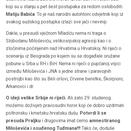
koji su u stanju u pet šest postupaka za redom osloboditi
Matiju Babića
. To je naš narodni autohtoni odvjetnik koji iz
svakog sudskog postupka izlazi sve jači i neviniji.
Dakle, u presudi vječnom Mladiću nema ni traga o
Slobodanu Miloševiću, velikosrpskoj agresiji kao i o
zločinima počinjenim nad Hrvatima u Hrvatskoj. Ni riječi o
scenariju iz Beograda po kojem su se događale oružane
pobune u Srba u RH i BiH. Nema ni riječi o pupčanoj vrpci
između Miloševića i JNA s jedne strane i paravojnih
postrojbi kao što su Beli orlovi, Crvene beretke, Škorpioni,
Arkanovci i dr.
O ideji velike Srbije ni riječi.
Ali zato 29. studenog
možemo doživjeti pravosudni horor koji će dobro uzdrmati
poltronsku i kmetsku hrvatsku dušu.
Potvrdi li se
presuda Praljku
i drugovima imat ćemo
amnestiranog
Miloševića i osuđenog Tuđmana!!!
Tako će, doduše