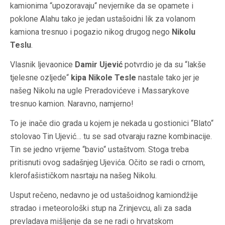
kamionima “upozoravaju“ nevjernike da se opamete i
poklone Alahu tako je jedan ustašoidni lik za volanom
kamiona tresnuo i pogazio nikog drugog nego
Nikolu
Teslu
.
Vlasnik ljevaonice
Damir Ujević
potvrdio je da su “lakše
tjelesne ozljede“
kipa Nikole Tesle
nastale tako jer je
našeg Nikolu na ugle Preradovićeve i Massarykove
tresnuo kamion. Naravno, namjerno!
To je inače dio grada u kojem je nekada u gostionici “Blato“
stolovao Tin Ujević… tu se sad otvaraju razne kombinacije.
Tin se jedno vrijeme “bavio“ ustaštvom. Stoga treba
pritisnuti ovog sadašnjeg Ujevića. Očito se radi o crnom,
klerofašističkom nasrtaju na našeg Nikolu.
Usput rečeno, nedavno je od ustašoidnog kamiondžije
stradao i meteorološki stup na Zrinjevcu, ali za sada
prevladava mišljenje da se ne radi o hrvatskom