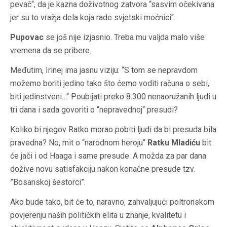
pevač“, da je kazna doživotnog zatvora “sasvim očekivana
jer su to vražja dela koja rade svjetski moćnici“.
Pupovac
se još nije izjasnio. Treba mu valjda malo više
vremena da se pribere.
Međutim, Irinej ima jasnu viziju: “S tom se nepravdom
možemo boriti jedino tako što ćemo voditi računa o sebi,
biti jedinstveni…“ Poubijati preko 8.300 nenaoružanih ljudi u
tri dana i sada govoriti o “nepravednoj“ presudi?
Koliko bi njegov Ratko morao pobiti ljudi da bi presuda bila
pravedna? No, mit o “narodnom heroju“
Ratku Mladiću
bit
će jači i od Haaga i same presude. A možda za par dana
dožive novu satisfakciju nakon konačne presude tzv.
”Bosanskoj šestorci”.
Ako bude tako, bit će to, naravno, zahvaljujući poltronskom
povjerenju naših političkih elita u znanje, kvalitetu i