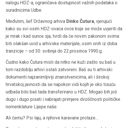
nalogu HDZ-a, ograničava dostupnost važnih podataka o
suradnicima Udbe.
Međutim, šef Državnog arhiva
Dinko Čutura
, vjerujući
kako su svi osim HDZ-ovaca ovce koje se može uvjeriti da
je mrak i kad sunce sja, tvrdi da će novim zakonom svima
biti olakšan uvid u arhivske materijale, osim onih iz doba
tranzicije – od 30. svibnja do 22.prosinca 1990.g.
Čudno kako Čutura misli da nitko ne kuži zašto su baš u
tom razdoblju arhivi ostali zatvoreni. Baš su ti arhivski
dokumenti najzanimljiviji znanstvenicima, ali i širokoj
hrvatskoj javnosti da se napokon vidi kojih je oko tisuću
udbaša bilo baš tada transferirano u HDZ. Mogao bih još
dugo i dugo pisati i nabrajati primjere dvoličnosti političke
nomenklature Lijepe naše.
Ali čemu? Psi laju, a njihove karavane prolaze…