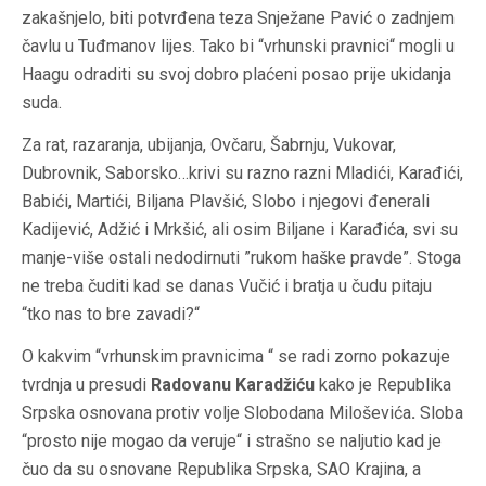
zakašnjelo, biti potvrđena teza Snježane Pavić o zadnjem
čavlu u Tuđmanov lijes. Tako bi “vrhunski pravnici“ mogli u
Haagu odraditi su svoj dobro plaćeni posao prije ukidanja
suda.
Za rat, razaranja, ubijanja, Ovčaru, Šabrnju, Vukovar,
Dubrovnik, Saborsko…krivi su razno razni Mladići, Karađići,
Babići, Martići, Biljana Plavšić, Slobo i njegovi đenerali
Kadijević, Adžić i Mrkšić, ali osim Biljane i Karađića, svi su
manje-više ostali nedodirnuti ”rukom haške pravde”. Stoga
ne treba čuditi kad se danas Vučić i bratja u čudu pitaju
“tko nas to bre zavadi?“
O kakvim “vrhunskim pravnicima “ se radi zorno pokazuje
tvrdnja u presudi
Radovanu Karadžiću
kako je Republika
Srpska osnovana protiv volje Slobodana Miloševića
.
Sloba
“prosto nije mogao da veruje“ i strašno se naljutio kad je
čuo da su osnovane Republika Srpska, SAO Krajina, a