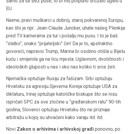
samo za tur bez puse, to bi mu potpuno srozalo ugled u
EU.
Naime, pravi muškarci u dobroj, staroj pokvarenoj Europu,
kao što je npr.: Jean-Claude Juncker, uhate našeg Plenkija
pred TV kamerama za tur i pošalju mu pusu. I to je baš
”slatko”, onako ”prijateljski” čin! Da je to, apstraktno
govoreći, napravio Trump, Marina bi osobno otišla u Bijelu
kuću i smijenila ga na licu mjesta. Uglavnom, dvoličnosti i
ideoloških gluposti u nas i oko nas koliko ti srce želi.
Njemačka optužuje Rusiju za fašizam. Srbi optužuju
Hrvatsku za agresiju
.
Sjeverna Koreja optužuje USA za
diktaturu, Irinej optužuje katoličke biskupe što se nisu
ispričali SPC za sve zločine u “građanskom ratu“ 90-tih
godina, Slovenci optužuju Hrvatsku što ne priznaje
arbitražu u kojoj su uhvaćeni kako varaju itd. itd.
Novi
Zakon o arhivima i arhivskoj građi
ponovno, po