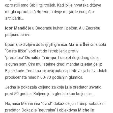
oprostili smo Srbiji taj trošak. Kad joj je hrvatska država
mogla oprostila četrdeset i dvije milijarde eura, što
sitničariti…
Igor Mandić
je u Beogradu kuhan i pečen. A u Zagrebu
potpuno sirov…
Uporna, izdržljiva do krajnjih granica,
Marina Šerić
na čelu
“Šeste ličke“ vodi rat do istrebljenja protiv
“predatora“
Donalda Trumpa
. I uspjet će jednog dana,
siguran sam. Čim mu istekne drugi mandat izletjet će iz
Bijele kuće. Tema su joj ovaj puta napastovanja holivudskih
producenata mladih 60-70 godišnjih glumica.
Jedna je pokazala koljeno za koje ju je predator uhvatio
pred 50 godina. Koljeno je izgledalo kao koljenica…
No, naša Marina ima “čvrst“ dokaz da je i Trump seksualni
predator. Dokaz je “neutralna“ i objektivna
Michelle