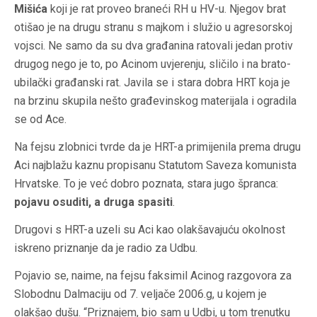
Mišića
koji je rat proveo braneći RH u HV-u. Njegov brat
otišao je na drugu stranu s majkom i služio u agresorskoj
vojsci. Ne samo da su dva građanina ratovali jedan protiv
drugog nego je to, po Acinom uvjerenju, sličilo i na brato-
ubilački građanski rat. Javila se i stara dobra HRT koja je
na brzinu skupila nešto građevinskog materijala i ogradila
se od Ace.
Na fejsu zlobnici tvrde da je HRT-a primijenila prema drugu
Aci najblažu kaznu propisanu Statutom Saveza komunista
Hrvatske. To je već dobro poznata, stara jugo špranca:
pojavu osuditi, a druga spasiti
.
Drugovi s HRT-a uzeli su Aci kao olakšavajuću okolnost
iskreno priznanje da je radio za Udbu.
Pojavio se, naime, na fejsu faksimil Acinog razgovora za
Slobodnu Dalmaciju od 7. veljače 2006.g, u kojem je
olakšao dušu. “Priznajem, bio sam u Udbi, u tom trenutku