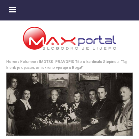
Home
Kolumne
IMOTSKI PRAVOPIS Tito o kardinalu Stepincu: “Taj
klerik je opasan, on iskreno vjeruje u Boga!”