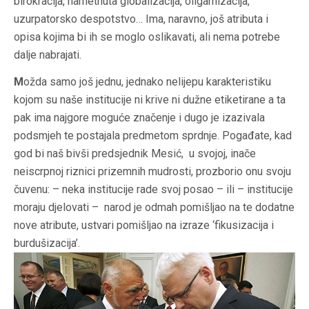
birokracija, nametnuta globalizacija, oligarhizacija,
uzurpatorsko despotstvo… Ima, naravno, još atributa i
opisa kojima bi ih se moglo oslikavati, ali nema potrebe
dalje nabrajati.
M
ožda samo još jednu, jednako nelijepu karakteristiku
kojom su naše institucije ni krive ni dužne etiketirane a ta
pak ima najgore moguće značenje i dugo je izazivala
podsmjeh te postajala predmetom sprdnje. Pogađate, kad
god bi naš bivši predsjednik Mesić, u svojoj, inače
neiscrpnoj riznici prizemnih mudrosti, prozborio onu svoju
čuvenu: – neka institucije rade svoj posao – ili – institucije
moraju djelovati – narod je odmah pomišljao na te dodatne
nove atribute, ustvari pomišljao na izraze ‘fikusizacija i
burdušizacija’.