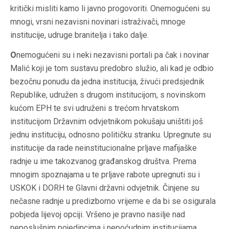
kritički misliti kamo li javno progovoriti. Onemogućeni su
mnogi, vrsni nezavisni novinari istraživači, mnoge
institucije, udruge branitelja i tako dalje.
O
nemogućeni su i neki nezavisni portali pa čak i novinar
Malić koji je tom sustavu predobro služio, ali kad je odbio
bezočnu ponudu da jedna institucija, živući predsjednik
Republike, udružen s drugom institucijom, s novinskom
kućom EPH te svi udruženi s trećom hrvatskom
institucijom Državnim odvjetnikom pokušaju uništiti još
jednu instituciju, odnosno političku stranku. Upregnute su
institucije da rade neinstitucionalne prljave mafijaške
radnje u ime takozvanog građanskog društva. Prema
mnogim spoznajama u te prljave rabote upregnuti su i
USKOK i DORH te Glavni državni odvjetnik. Činjene su
nečasne radnje u predizborno vrijeme e da bi se osigurala
pobjeda lijevoj opciji. Vršeno je pravno nasilje nad
neposlušnim pojedincima i nepoćudnim institucijama.