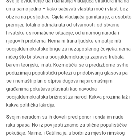
S
ve je evidentnije da i današnja vladajuća struktura ima na
umu samo jedno – kako sačuvati vlastitu moć i vlast, bez
obzira na posljedice. Cijela vladajuća garnitura je, a osobito
premijer, totalno odmaknuta od stvarnosti, od stvarne
hrvatske osiromašene situacije, od umornog naroda i
njegovih problema. Nema ni truna ljudske empatije niti
socijaldemokratske brige za nezaposlenog čovjeka, nema
ničeg što bi stvarna socijaldemokracija zapravo trebala,
barem teorijski, imati. Kozmetički se u predizborne svrhe
poduzimaju populistički potezi u pridobivanju glasova pa
se i nemušti plan o otpisu dugova najsiromašnijim
građanima pokušava plasirati kao navodna
socijaldemokratska brižnost za narod. Kakva prozirna laž i
kakva politička lakrdija.
S
vojim neradom su ih doveli pred ponor i onda im nude
ruku spasa. No iz povijesti znamo za slične populističke
pokušaje. Naime, i Catilina je, u borbi za mjesto rimskog