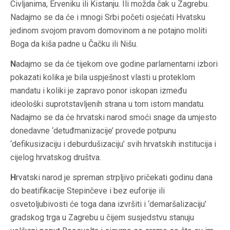
Civljanima, Erveniku ili Kistanju. Ili možda čak u Zagrebu.
Nadajmo se da će i mnogi Srbi početi osjećati Hvatsku
jedinom svojom pravom domovinom a ne potajno moliti
Boga da kiša padne u Čačku ili Nišu.
N
adajmo se da će tijekom ove godine parlamentarni izbori
pokazati kolika je bila uspješnost vlasti u proteklom
mandatu i koliki je zapravo ponor iskopan između
ideološki suprotstavljenih strana u tom istom mandatu.
Nadajmo se da će hrvatski narod smoći snage da umjesto
donedavne ‘detuđmanizacije’ provede potpunu
‘defikusizaciju i deburdušizaciju’ svih hrvatskih institucija i
cijelog hrvatskog društva.
H
rvatski narod je spreman strpljivo pričekati godinu dana
do beatifikacije Stepinčeve i bez euforije ili
osvetoljubivosti će toga dana izvršiti i ‘demaršalizaciju’
gradskog trga u Zagrebu u čijem susjedstvu stanuju