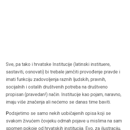
S
ve, pa tako i hrvatske Institucije (latinski
instituere
,
sastaviti, osnovati) bi trebale jamčiti provođenje pravde i
imati funkciju zadovoljenja raznih ljudskih, pravnih,
socijalnih i ostalih društvenih potreba na društveno
propisan (pravedan!) način. Institucije kao pojam, naravno,
imaju više značenja ali nećemo se danas time baviti.
P
odsjetimo se samo nekih uobičajenih opisa koji se
svakom živućem čovjeku odmah pojave u mislima na sam
spomen pokoje od hrvatskih institucija. Evo, za ilustraciju,