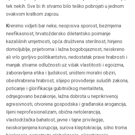
tek nekih. Sve bi ih stvarno bilo teško pobrojati u jednom
ovakvom kratkom zapisu.
K
renimo vidjeti bar neke; neopisiva sporost, bezmjerna
neefikasnost, hrvatoždersko diletantsko poimanje
kazališnih umjetnosti, opća društvena sterilnost, hinjeno
domoljublje, prijetvorna i lažna bogobojaznost, neiskreno
ali vrlo gorljivo politikantstvo, nedostatak prave hrabrosti i
manjak stvarne odlučnosti uz višak vlastitosti i egoizma,
zaboravljena etika i ljudskost, uništeni moralni obziri,
obeshrabrena hrabrost, slijepo provođenje suludih zakona,
poticanje i glorifikacija gubitničkog mentaliteta,
odnjegovano bezakonje, lažna dobrota u neprikrivenoj
agresivnosti, otvorena gospodska i građanska arogancija,
lijeni neprofesionalizam, obična netolerancija,
vlastodržačka bahatost, javne i tajne privilegije,
neiskorijenjena korupcija, surova kleptokracija, silno troma