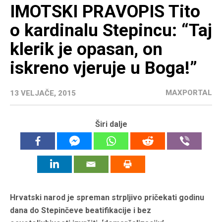
IMOTSKI PRAVOPIS Tito
o kardinalu Stepincu: “Taj
klerik je opasan, on
iskreno vjeruje u Boga!”
MAXPORTAL
13 VELJAČE, 2015
Širi dalje
Hrvatski narod je spreman strpljivo pričekati godinu
dana do Stepinčeve beatifikacije i bez