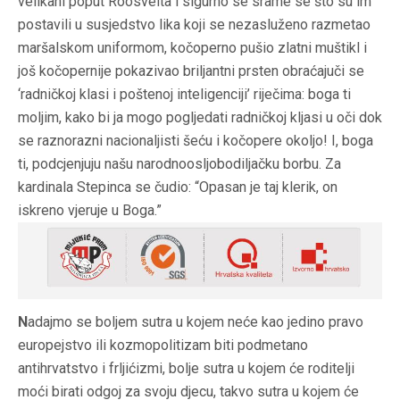
velikani poput Roosvelta i sigurno se srame se što su im
postavili u susjedstvo lika koji se nezasluženo razmetao
maršalskom uniformom, kočoperno pušio zlatni muštikl i
još kočopernije pokazivao briljantni prsten obraćajuči se
‘radničkoj klasi i poštenoj inteligenciji’ riječima: boga ti
moljim, kako bi ja mogo pogljedati radničkoj kljasi u oči dok
se raznorazni nacionaljisti šeću i kočopere okoljo! I, boga
ti, podcjenjuju našu narodnoosljobodiljačku borbu. Za
kardinala Stepinca se čudio: “Opasan je taj klerik, on
iskreno vjeruje u Boga.”
N
adajmo se boljem sutra u kojem neće kao jedino pravo
europejstvo ili kozmopolitizam biti podmetano
antihrvatstvo i frljićizmi, bolje sutra u kojem će roditelji
moći birati odgoj za svoju djecu, takvo sutra u kojem će