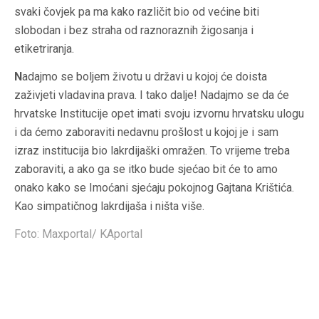
svaki čovjek pa ma kako različit bio od većine biti
slobodan i bez straha od raznoraznih žigosanja i
etiketriranja.
N
adajmo se boljem životu u državi u kojoj će doista
zaživjeti vladavina prava. I tako dalje! Nadajmo se da će
hrvatske Institucije opet imati svoju izvornu hrvatsku ulogu
i da ćemo zaboraviti nedavnu prošlost u kojoj je i sam
izraz institucija bio lakrdijaški omražen. To vrijeme treba
zaboraviti, a ako ga se itko bude sjećao bit će to amo
onako kako se Imoćani sjećaju pokojnog Gajtana Krištića.
Kao simpatičnog lakrdijaša i ništa više.
Foto: Maxportal/ KAportal