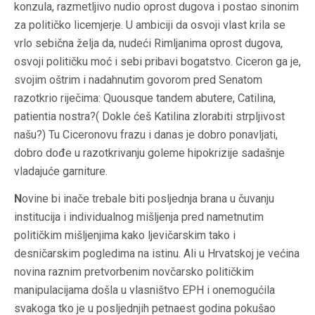
konzula, razmetljivo nudio oprost dugova i postao sinonim
za političko licemjerje. U ambiciji da osvoji vlast krila se
vrlo sebična želja da, nudeći Rimljanima oprost dugova,
osvoji političku moć i sebi pribavi bogatstvo. Ciceron ga je,
svojim oštrim i nadahnutim govorom pred Senatom
razotkrio riječima:
Quousque tandem abutere, Catilina,
patientia nostra?( Dokle ćeš Katilina zlorabiti strpljivost
našu?)
Tu Ciceronovu frazu i danas je dobro ponavljati,
dobro dođe u razotkrivanju goleme hipokrizije sadašnje
vladajuće garniture.
N
ovine bi inače trebale biti posljednja brana u čuvanju
institucija i individualnog mišljenja pred nametnutim
političkim mišljenjima kako ljevičarskim tako i
desničarskim pogledima na istinu. Ali u Hrvatskoj je većina
novina raznim pretvorbenim novčarsko političkim
manipulacijama došla u vlasništvo EPH i onemogućila
svakoga tko je u posljednjih petnaest godina pokušao