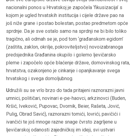
nacionalni ponos u Hrvatskoj je započela ‘fikusizacija’ s
kojom je ugled hrvatskih institucija i cijele države pao na
još niže grane i postao bolestan, postao predmetom opće
sprdnje. Da je sve ostalo samo na sprdnji ne bi bilo toliko
tragično, ali odmah se je, pod tom ‘građanskom egidom’
(zaštita, zaklon, okrilje, pokroviteljstvo) novoizabranoga
predsjednika
Građanina
okupilo i golemo ljevičarsko
pleme i započelo opće blaćenje države, domovinskog rata,
hrvatstva, ozakonjeno je cinkanje i opanjkavanje svega
hrvatskog i svega domoljubnog.
U
družili su se vrlo brzo do tada pritajeni raznorazni javni
umnici, političari, novinari e-pe-haovci, arkzinovci (Buden,
Kršić, Iveković, Pupovac, Dvornik, Beier, Rašeta, Jović,
Pulig, Obrad Savić), raznorazni tomići, lovrići, pavičići i
ivančići te još mnoge razne snage čvrsto zagrljene u
ljevičarskoj odanosti zajedničkoj im ideji, svi ustvari