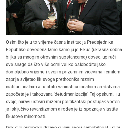
O
sim što je u to vrijeme časna institucija Predsjednika
Republike dovedena tamo kamo ju je Fikus (ukrasna sobna
biljka sa mnogim otrovnim supstancama) doveo, upirući
sve snage da što više ocrni veliko osloboditeljsko
domoljubno vrijeme i svojim prizemnim vicevima i crnilom
zaprlja svijetao lik svoga prethodnika raznim
institucionalnim a osobito vaninstitucionalnim sredstvima
započeta je i takozvana ‘detuđmanizacija’. Taj opskurni, i u
svojoj naravi ustvari mizerni politikantski postupak vođen
je isključivo revanšizmom a rođen je iz spoznaje vlastite
fikusove minornosti.
D
ok sve europske države čuvaju svoju samobitnost i svoj