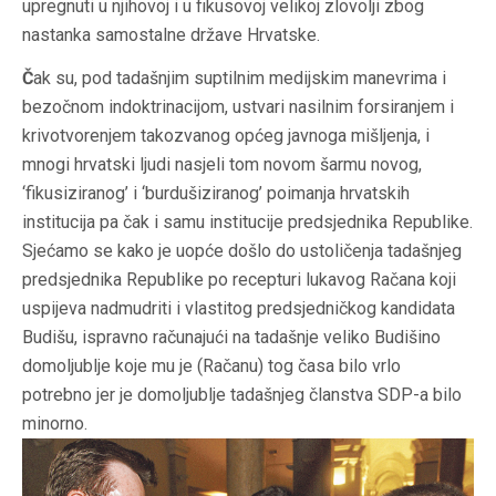
upregnuti u njihovoj i u fikusovoj velikoj zlovolji zbog
nastanka samostalne države Hrvatske.
Č
ak su, pod tadašnjim suptilnim medijskim manevrima i
bezočnom indoktrinacijom, ustvari nasilnim forsiranjem i
krivotvorenjem takozvanog općeg javnoga mišljenja, i
mnogi hrvatski ljudi nasjeli tom novom šarmu novog,
‘fikusiziranog’ i ‘burdušiziranog’ poimanja hrvatskih
institucija pa čak i samu institucije predsjednika Republike.
Sjećamo se kako je uopće došlo do ustoličenja tadašnjeg
predsjednika Republike po recepturi lukavog Račana koji
uspijeva nadmudriti i vlastitog predsjedničkog kandidata
Budišu, ispravno računajući na tadašnje veliko Budišino
domoljublje koje mu je (Račanu) tog časa bilo vrlo
potrebno jer je domoljublje tadašnjeg članstva SDP-a bilo
minorno.