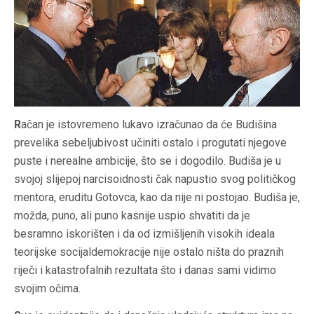
R
ačan je istovremeno lukavo izračunao da će Budišina
prevelika sebeljubivost učiniti ostalo i progutati njegove
puste i nerealne ambicije, što se i dogodilo. Budiša je u
svojoj slijepoj narcisoidnosti čak napustio svog političkog
mentora, eruditu Gotovca, kao da nije ni postojao. Budiša je,
možda, puno, ali puno kasnije uspio shvatiti da je
besramno iskorišten i da od izmišljenih visokih ideala
teorijske socijaldemokracije nije ostalo ništa do praznih
riječi i katastrofalnih rezultata što i danas sami vidimo
svojim očima.