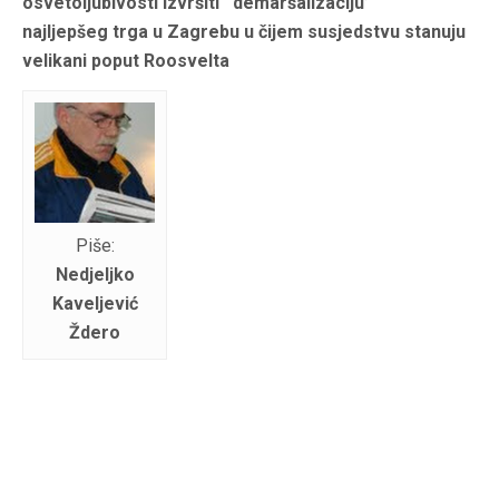
osvetoljubivosti izvršiti ‘demaršalizaciju’
najljepšeg trga u Zagrebu u čijem susjedstvu stanuju
velikani poput Roosvelta
Piše:
Nedjeljko
Kaveljević
Ždero