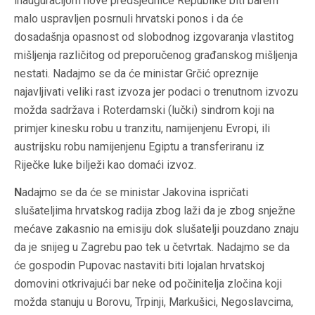
inauguracijom nove predsjednice Republike biti barem
malo uspravljen posrnuli hrvatski ponos i da će
dosadašnja opasnost od slobodnog izgovaranja vlastitog
mišljenja različitog od preporučenog građanskog mišljenja
nestati. Nadajmo se da će ministar Grčić opreznije
najavljivati veliki rast izvoza jer podaci o trenutnom izvozu
možda sadržava i Roterdamski (lučki) sindrom koji na
primjer kinesku robu u tranzitu, namijenjenu Evropi, ili
austrijsku robu namijenjenu Egiptu a transferiranu iz
Riječke luke bilježi kao domaći izvoz.
N
adajmo se da će se ministar Jakovina ispričati
slušateljima hrvatskog radija zbog laži da je zbog snježne
mećave zakasnio na emisiju dok slušatelji pouzdano znaju
da je snijeg u Zagrebu pao tek u četvrtak. Nadajmo se da
će gospodin Pupovac nastaviti biti lojalan hrvatskoj
domovini otkrivajući bar neke od počinitelja zločina koji
možda stanuju u Borovu, Trpinji, Markušici, Negoslavcima,