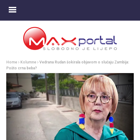
Home
Kolumne
Vedrana Rudan šokirala objavom o slučaju Zambija:
Pošto crna beba?