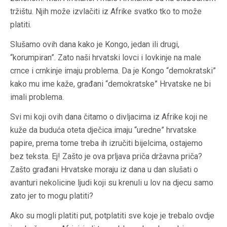
tržištu. Njih može izvlačiti iz Afrike svatko tko to može
platiti.
Slušamo ovih dana kako je Kongo, jedan ili drugi,
“korumpiran”. Zato naši hrvatski lovci i lovkinje na male
crnce i crnkinje imaju problema. Da je Kongo “demokratski”
kako mu ime kaže, građani “demokratske” Hrvatske ne bi
imali problema.
Svi mi koji ovih dana čitamo o divljacima iz Afrike koji ne
kuže da buduća oteta dječica imaju “uredne” hrvatske
papire, prema tome treba ih izručiti bijelcima, ostajemo
bez teksta. Ej! Zašto je ova prljava priča državna priča?
Zašto građani Hrvatske moraju iz dana u dan slušati o
avanturi nekolicine ljudi koji su krenuli u lov na djecu samo
zato jer to mogu platiti?
Ako su mogli platiti put, potplatiti sve koje je trebalo ovdje