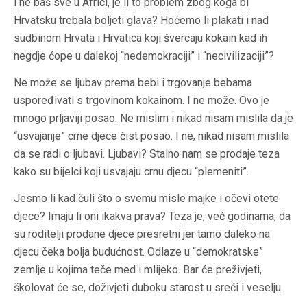
i ne baš sve u Africi, je li to problem zbog koga bi
Hrvatsku trebala boljeti glava? Hoćemo li plakati i nad
sudbinom Hrvata i Hrvatica koji švercaju kokain kad ih
negdje ćope u dalekoj “nedemokraciji” i “necivilizaciji”?
Ne može se ljubav prema bebi i trgovanje bebama
uspoređivati s trgovinom kokainom. I ne može. Ovo je
mnogo prljaviji posao. Ne mislim i nikad nisam mislila da je
“usvajanje” crne djece čist posao. I ne, nikad nisam mislila
da se radi o ljubavi. Ljubavi? Stalno nam se prodaje teza
kako su bijelci koji usvajaju crnu djecu “plemeniti”.
Jesmo li kad čuli što o svemu misle majke i očevi otete
djece? Imaju li oni ikakva prava? Teza je, već godinama, da
su roditelji prodane djece presretni jer tamo daleko na
djecu čeka bolja budućnost. Odlaze u “demokratske”
zemlje u kojima teče med i mlijeko. Bar će preživjeti,
školovat će se, doživjeti duboku starost u sreći i veselju.