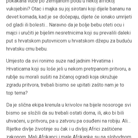
pokakana vuče po zemljanom podu u nekoj afričkoj
vukojebini? Otac i majka su joj sirotani koji dijele bananu na
devet komada, kad je se dočepaju, dijete će ionako umrijeti
od gladi ili bolesti… Naravno da je bolje bebu oteti ocu i
majci i uručiti je bijelim nesretnicima koji su prevalili daleki
put s hrvatskom putovnicom u hrvatskom džepu za buduću
hrvatsku crnu bebu.
Umjesto da svi ronimo suze nad jadnim Hrvatima i
Hrvaticama koji su loše jeli u nekom pretrpanom pritvoru, a
rublje su morali sušiti na žičanoj ogradi koja okružuje
zgradu pritvora, trebali bismo se upitati zašto nam je to
top tema?
Da je slična ekipa krenula u krivolov na bijele nosoroge svi
bismo se složili da su trebali ostati doma, ili, ako bi bili
uhvaćeni, u pritvoru, pa u zatvoru pa osuđeni na robiju. Ali…
Rijetke divlje životinje su čak i u divljoj Africi zaštićene
zakonom. Mali Afrikanci i male Afrikanke su na slobodnom