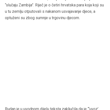
“slučaju Zambija”. Riječ je o četiri hrvatska para koja koji su
u tu zemlju otputovali s nakanom usvajavanje djece, a
optuženi su zbog sumnje u trgovinu djecom.
Rudan je u uvodnom dijelu teksta zaključila da je “‘uvoz’