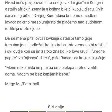
Nikad neću povjerovati u to sranje. Jadni građani Konga i
ostalih afričkih zemalja u kojima bijelci kupuju djecu. Ovih
dana mi građani Divljeg Kurdistana brinemo o sudbini
lovaca na crno meso umjesto da plačemo nad sudbinom
roditelja otete djece.
Da se mene pita lovci i lovkinje ostali bi tamo gdje
trenutno jesu i odležali koliko treba. Istovremeno bi robijali
i ovi ovdje koji su im za tko zna koliko love uručili “uredne
papire” za “njihovu” djecu”, piše Rudan i na kraju zaključuje:
“Mene nitko ništa ne pita pa će se ekipa sretno vratiti
doma. Nadam se bez kupljenih beba.”
Megy M. /Foto: pxll
Širi dalje