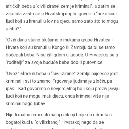
afričkih beba u ‘civilizirane’ zemlje kriminal”, a zatim se
zapitala zašto se u Hrvatskoj uopće govori o “nekolicini
ljudi koji su krenuli u lov na djecu samo zato što to mogu
platiti?”.
“Ovih dana stalno slušamo o mukama grupe Hrvatica i
Hrvata koji su krenuli u Kongo ili Zambiju da bi se tamo
dočepali beba. Nisu išli grlom u jagode. U Hrvatskoj su ti
“roditelji” za svoje buduće bebe dobili putovnice.
“Uvoz” afričkih beba u “civilizirane” zemlje najčešće jest
kriminal i svi to znamo. Trgovanje ljudima je zločin, pa
ipak… Kad govorimo o nevjerojatnoj boli koju proživljavaju
ljudi koji ne mogu imati djecu, onda kriminal više nije
kriminal nego ljubav.
Nije li malom crncu ili maloj crnkinji bolje da odrasta u
bogatoj kući u “civiliziranoj” Hrvatskoj nego da se