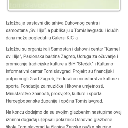
Izložba je sastavni dio arhiva Duhovnog centra i
samostana „Sv. Ilije“, a publika ju u Tomislavgradu i idućih
dana može pogledati u Galeriji KIC-a.
Izložbu su organizirali Samostan i duhovni centar “Karmel
sv. Ilije”, Pasionska baština Zagreb, Udruga za očuvanje i
promicanje tradicijske kulture u BiH “Stećak” i Kulturno-
informativni centar Tomislavgrad. Projekt su financijski
potpomogli Grad Zagreb, Federalno ministarstvo kulture i
sporta, Fondacija za muzičke i likovne umjetnosti,
Ministarstvo znanosti, prosvjete, kulture i športa
Hercegbosanske županije i općina Tomislavgrad.
Na koncu dodajmo da su svojim glazbenim nastupima ovaj
iznimni događaj uljepšali polaznici Osnovne glazbene
škole Tomislavgrad te članice Ženske pučke skupine