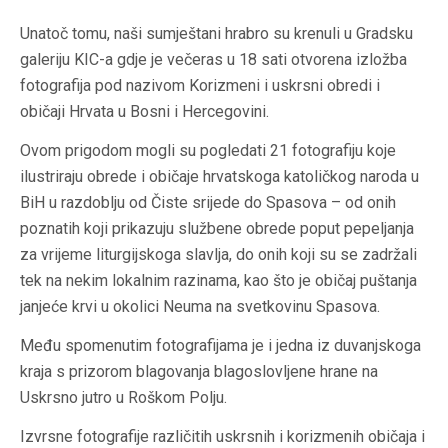
Unatoč tomu, naši sumještani hrabro su krenuli u Gradsku
galeriju KIC-a gdje je večeras u 18 sati otvorena izložba
fotografija pod nazivom Korizmeni i uskrsni obredi i
običaji Hrvata u Bosni i Hercegovini.
Ovom prigodom mogli su pogledati 21 fotografiju koje
ilustriraju obrede i običaje hrvatskoga katoličkog naroda u
BiH u razdoblju od Čiste srijede do Spasova – od onih
poznatih koji prikazuju službene obrede poput pepeljanja
za vrijeme liturgijskoga slavlja, do onih koji su se zadržali
tek na nekim lokalnim razinama, kao što je običaj puštanja
janjeće krvi u okolici Neuma na svetkovinu Spasova.
Među spomenutim fotografijama je i jedna iz duvanjskoga
kraja s prizorom blagovanja blagoslovljene hrane na
Uskrsno jutro u Roškom Polju.
Izvrsne fotografije različitih uskrsnih i korizmenih običaja i