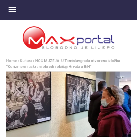
Home
Kultura
NOĆ MUZEJA: U Tomislavgradu otvorena izložba
“Korizmeni i uskrsni obredi i običaji Hrvata u BiH”