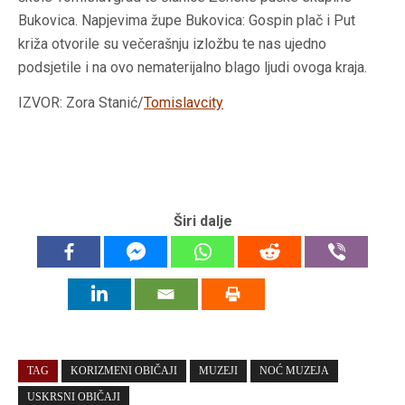
Bukovica. Napjevima župe Bukovica: Gospin plač i Put
križa otvorile su večerašnju izložbu te nas ujedno
podsjetile i na ovo nematerijalno blago ljudi ovoga kraja.
IZVOR: Zora Stanić/
Tomislavcity
Širi dalje
TAG
KORIZMENI OBIČAJI
MUZEJI
NOĆ MUZEJA
USKRSNI OBIČAJI