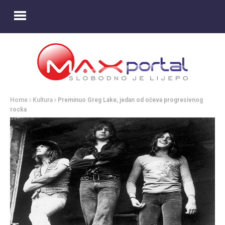
Home
Kultura
Preminuo Greg Lake, jedan od očeva progresivnog
rocka