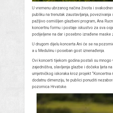
U vremenu ubrzanog načina života i svakodnev
publiku na trenutak zaustavljanja, povezivanja 
pažljivo osmišljen glazbeni program, Ana Rucne
koncertnu formu i postaje iskustvo za sva osje
podijeljene na dar i posebno izrađene maske za
U drugom dijelu koncerta Ani će se na pozornic
a u Medulinu i poseban gost iznenađenja.
Ovi koncerti tijekom godina postali su mnogo 
zajedništva, slavljenja glazbe i dočeka ljeta n
umjetničkog iskoraka kroz projekt “Koncertna 
dodatnu dimenziju, te publici ponuditi nezabor
pozornica Hrvatske.