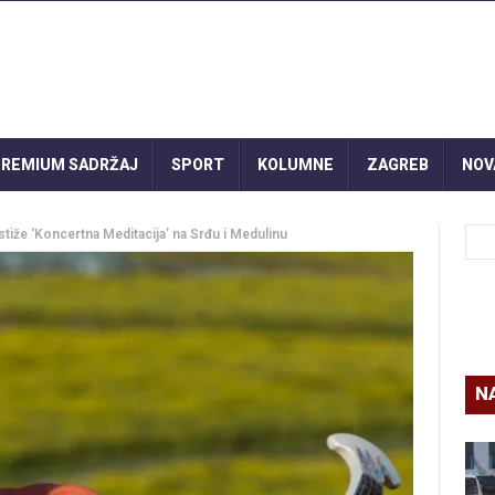
REMIUM SADRŽAJ
SPORT
KOLUMNE
ZAGREB
NOV
stiže ‘Koncertna Meditacija’ na Srđu i Medulinu
N