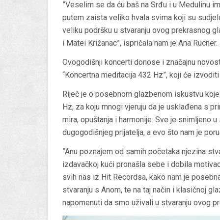
”Veselim se da ću baš na Srđu i u Medulinu imat
putem zaista veliko hvala svima koji su sudje
veliku podršku u stvaranju ovog prekrasnog g
i Matei Križanac”, ispričala nam je Ana Rucner.
Ovogodišnji koncerti donose i značajnu novost
“Koncertna meditacija 432 Hz”, koji će izvodit
Riječ je o posebnom glazbenom iskustvu koje s
Hz, za koju mnogi vjeruju da je usklađena s pr
mira, opuštanja i harmonije. Sve je snimljeno 
dugogodišnjeg prijatelja, a evo što nam je poru
”Anu poznajem od samih početaka njezina stvar
izdavačkoj kući pronašla sebe i dobila motivac
svih nas iz Hit Recordsa, kako nam je posebn
stvaranju s Anom, te na taj način i klasičnoj g
napomenuti da smo uživali u stvaranju ovog pr