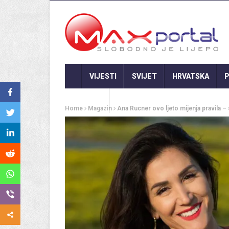
VIJESTI
SVIJET
HRVATSKA
P
GASTRO
Home
Magazin
Ana Rucner ovo ljeto mijenja pravila – 