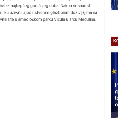
četak najljepšeg godišnjeg doba. Nakon šesnaest
priliku uživati u jedinstvenim glazbenim doživljajima na
ovnika,te u arheološkom parku Vižula u srcu Medulina.
K
P
g
t
o