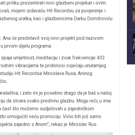
i priliku prezentirati novi glazbeni projekat i ovim
lovali, mojem izdavaču Hit Recordsu za povjerenje i
lazbenog uratka, kao i glazbenicima Darku Domitroviću
. Ana će predstavit svoj novi projekt pod nazivom
i u prvom dijelu programa.
paja umjetnost, meditaciju i zvuk frekvencije 432
irodnim vibracijama te pridonosi osjećaju unutarnjeg
u studiju Hit Recordsa Miroslava Rusa, Aninog
čio,
alaštva, i zato mi je posebno drago da je baš u našoj
iju da stvara ovako predivnu glazbu. Mogu reći, u ime
a čast što možemo sudjelovati u zajedničkom
lazbi omogućiti veću promociju. Volio bih još samo
ojekta zajedno s Anom”, rekao je Miroslav Rus.