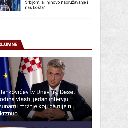
Srbijom, ali njihovo naoružavanje i
nas košta”
OLUMNE
lenkovićev tv Dnevnik: Deset
odina vlasti, jedan intervju – i
sunami mržnje koji ga nije ni
krznuo