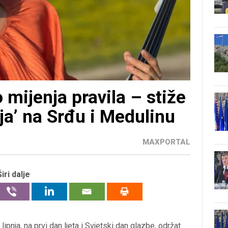
 mijenja pravila – stiže
ja’ na Srđu i Medulinu
MAXPORTAL
Širi dalje
lipnja, na prvi dan ljeta i Svjetski dan glazbe, održat