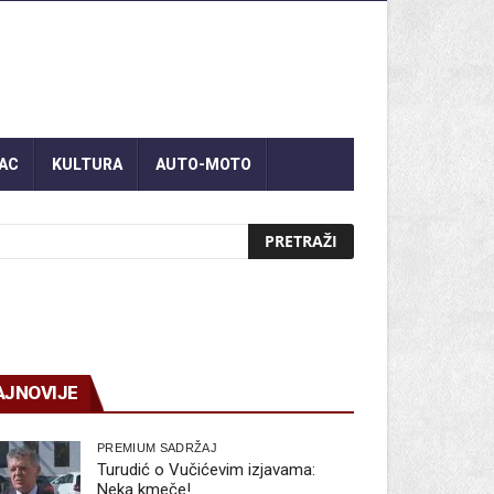
AC
KULTURA
AUTO-MOTO
AJNOVIJE
PREMIUM SADRŽAJ
Turudić o Vučićevim izjavama:
Neka kmeče!