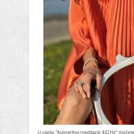
U cijeloj ”Koncertnoj meditaciji 432Hz” možete