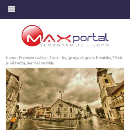
Home
Premium sadržaj
Znate li koji je najveći grad u Hrvatskoj? Veći
je od Pariza, Berlina i Madrida