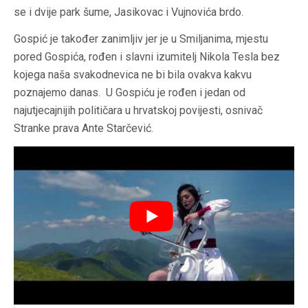
se i dvije park šume, Jasikovac i Vujnovića brdo.
Gospić je također zanimljiv jer je u Smiljanima, mjestu
pored Gospića, rođen i slavni izumitelj Nikola Tesla bez
kojega naša svakodnevica ne bi bila ovakva kakvu
poznajemo danas. U Gospiću je rođen i jedan od
najutjecajnijih političara u hrvatskoj povijesti, osnivač
Stranke prava Ante Starčević.