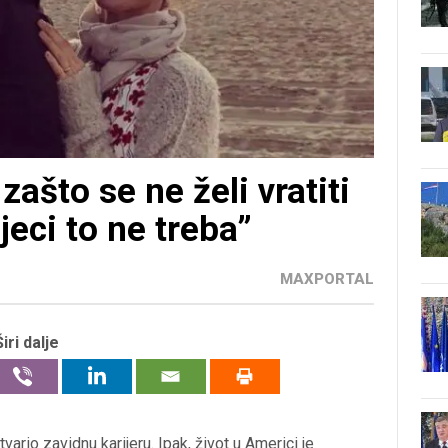
zašto se ne želi vratiti
jeci to ne treba”
MAXPORTAL
Širi dalje
ario zavidnu karijeru. Ipak, život u Americi je