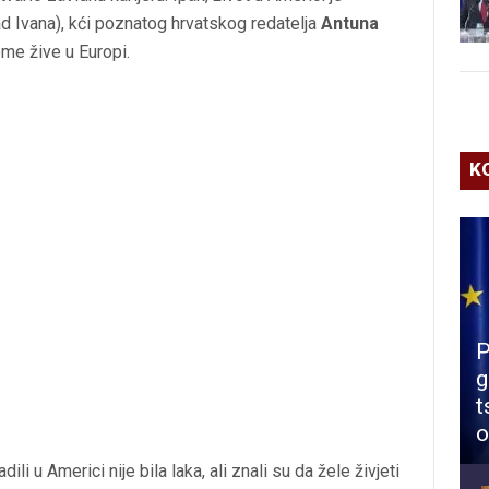
d Ivana), kći poznatog hrvatskog redatelja
Antuna
jeme žive u Europi.
K
P
g
t
o
li u Americi nije bila laka, ali znali su da žele živjeti