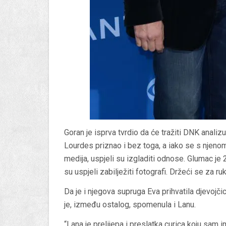
Goran je isprva tvrdio da će tražiti DNK analiz
Lourdes priznao i bez toga, a iako se s nje
medija, uspjeli su izgladiti odnose. Glumac je
su uspjeli zabilježiti fotografi. Držeći se za ru
Da je i njegova supruga Eva prihvatila djevojčic
je, između ostalog, spomenula i Lanu.
“Lana je prelijepa i preslatka curica koju sam im