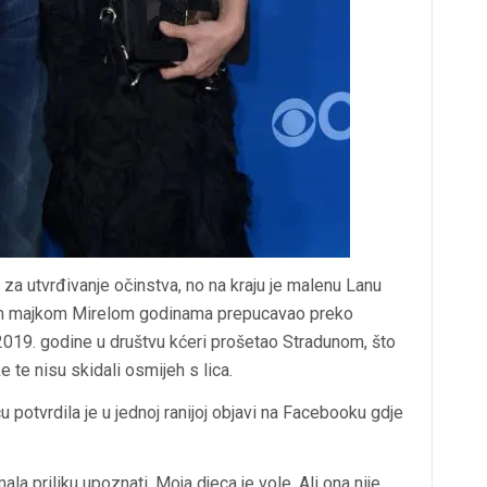
u za utvrđivanje očinstva, no na kraju je malenu Lanu
nom majkom Mirelom godinama prepucavao preko
 2019. godine u društvu kćeri prošetao Stradunom, što
ke te nisu skidali osmijeh s lica.
u potvrdila je u jednoj ranijoj objavi na Facebooku gdje
ala priliku upoznati. Moja djeca je vole. Ali ona nije