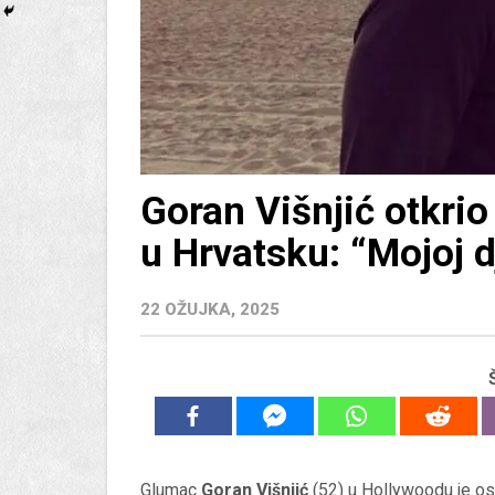
Goran Višnjić otkrio 
u Hrvatsku: “Mojoj d
22 OŽUJKA, 2025
Glumac
Goran Višnjić
(52) u Hollywoodu je ostv