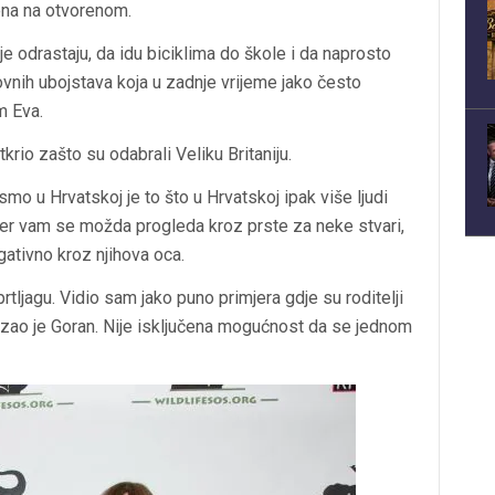
ena na otvorenom.
e odrastaju, da idu biciklima do škole i da naprosto
ovnih ubojstava koja u zadnje vrijeme jako često
m Eva.
tkrio zašto su odabrali Veliku Britaniju.
mo u Hrvatskoj je to što u Hrvatskoj ipak više ljudi
jer vam se možda progleda kroz prste za neke stvari,
egativno kroz njihova oca.
rtljagu. Vidio sam jako puno primjera gdje su roditelji
azao je Goran. Nije isključena mogućnost da se jednom