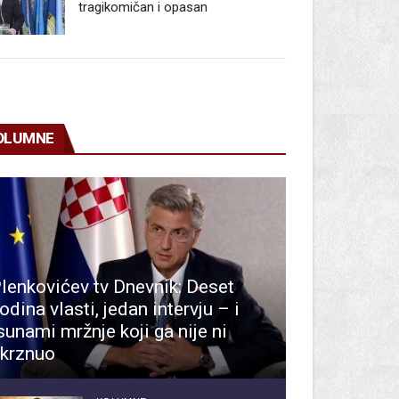
tragikomičan i opasan
OLUMNE
lenkovićev tv Dnevnik: Deset
odina vlasti, jedan intervju – i
sunami mržnje koji ga nije ni
krznuo