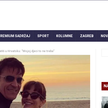
REMIUM SADRŽAJ
SPORT
KOLUMNE
ZAGREB
NOV
atiti u Hrvatsku: “Mojoj djeci to ne treba”
N