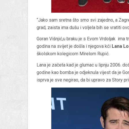
“Jako sam sretna što smo svi zajedno, a Zag
grad, zaista ima dušu i voljela bih se vratiti ovd
Goran Višnjić,u braku je s Evom Vrdoljak ima tro
godina na svijet je došla i njegova kći
Lana Lo
školskom kolegicom Mirelom Rupić.
Lana je začeta kad je glumac u lipnju 2006. doš
godine kao bomba je odjeknula vijest da je Gora
isprva je sve negirao, da bi upravo za Story pr