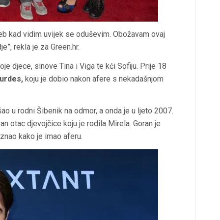
reb kad vidim uvijek se oduševim. Obožavam ovaj
je”, rekla je za Green.hr.
je djece, sinove Tina i Viga te kći Sofiju. Prije 18
urdes,
koju je dobio nakon afere s nekadašnjom
ao u rodni Šibenik na odmor, a onda je u ljeto 2007.
n otac djevojčice koju je rodila Mirela. Goran je
iznao kako je imao aferu.