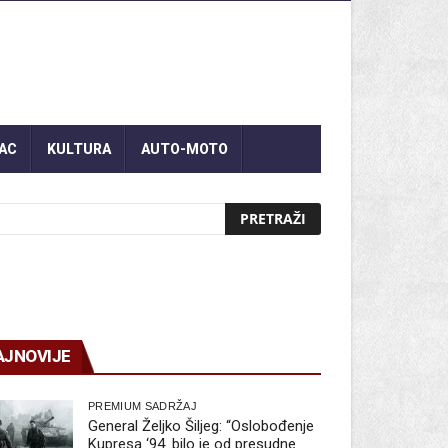
AC
KULTURA
AUTO-MOTO
AJNOVIJE
PREMIUM SADRŽAJ
General Željko Šiljeg: “Oslobođenje
Kupresa ‘94. bilo je od presudne