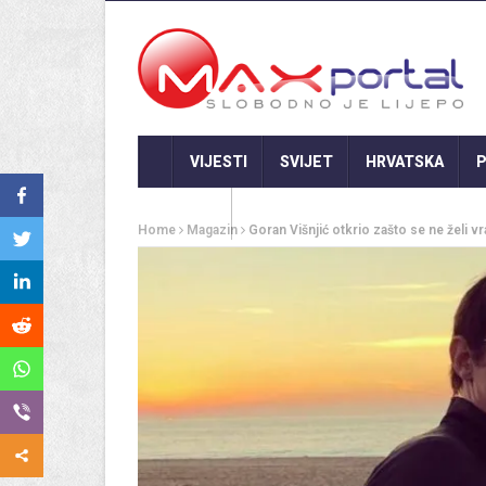
VIJESTI
SVIJET
HRVATSKA
P
GASTRO
Home
Magazin
Goran Višnjić otkrio zašto se ne želi vr