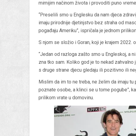
mirnijim načinom života i provoditi puno vrem
“Preselili smo u Englesku da nam djeca zdravij
imaju prirodnije djetinjstvo bez straha od mas
pogađaju Ameriku”, ispričala je jednom priliko
S njom se složio i Goran, koji je krajem 2022. o
“Jedan od razloga zašto smo u Engleskoj, a nis
zna tko sam. Koliko god je to nekad zahvalno 
s druge strane djecu gledaju ili pozitivno ili n
Mislim da im to ne treba, ne želim da imaju tu p
poznate osobe, a klinci se u tome pogube”, k
prilikom vrate u domovinu.