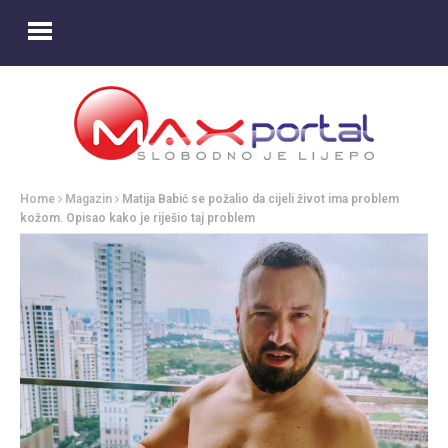
Home
Magazin
Matija Babić se požalio da cijeli život ima problem
kožom. Opisao kako je riješio taj problem