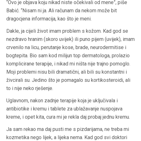
“Ovo je objava koju nikad niste očekivali od mene”, piše
Babić. “Nisam ni ja. Ali računam da nekom može bit
dragocjena informacija, kao što je meni.
Dakle, ja cijeli život imam problem s kožom. Kad god se
nezdravo hranim (skoro uvijek) ili puno pijem (uvijek), imam
crvenilo na licu, perutanje kose, brade, neurodermitise i
bogtepita. Bio sam kod milijun top dermatologa, prolazio
komplicirane terapije, i nikad mi ništa nije trajno pomoglo.
Moji problemi nisu bili dramatični, ali bili su konstantni i
živcirali su. Jedino što je pomagalo su kortikosteroidi, ali
to i nije neko rješenje.
Uglavnom, nakon zadnje terapije koja je uključivala i
antibiotike i kremu i tablete za ublažavanje nuspojava
kreme, i opet kita, cura mi je rekla daj probaj jednu kremu.
Ja sam rekao ma daj pusti me s pizdarijama, ne treba mi
kozmetika nego lijek, a lijeka nema. Kad god svi doktori