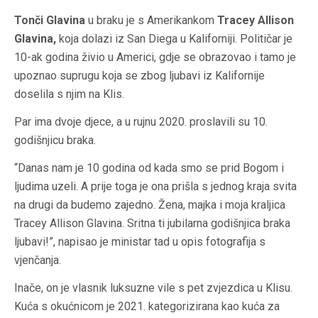
Tonči Glavina
u braku je s Amerikankom
Tracey Allison
Glavina,
koja dolazi iz San Diega u Kaliforniji. Političar je
10-ak godina živio u Americi, gdje se obrazovao i tamo je
upoznao suprugu koja se zbog ljubavi iz Kalifornije
doselila s njim na Klis.
Par ima dvoje djece, a u rujnu 2020. proslavili su 10.
godišnjicu braka.
“Danas nam je 10 godina od kada smo se prid Bogom i
ljudima uzeli. A prije toga je ona prišla s jednog kraja svita
na drugi da budemo zajedno. Žena, majka i moja kraljica
Tracey Allison Glavina. Sritna ti jubilarna godišnjica braka
ljubavi!”, napisao je ministar tad u opis fotografija s
vjenčanja.
Inače, on je vlasnik luksuzne vile s pet zvjezdica u Klisu.
Kuća s okućnicom je 2021. kategorizirana kao kuća za