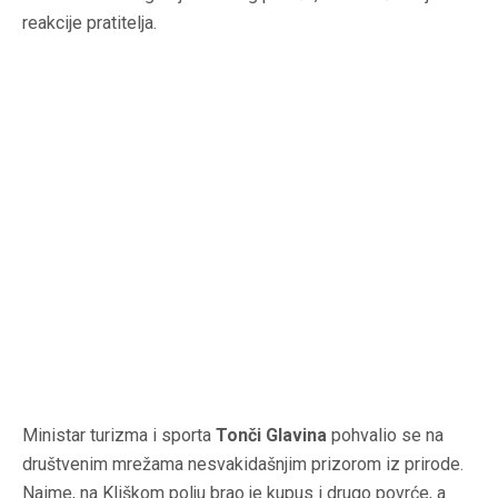
reakcije pratitelja.
Ministar turizma i sporta
Tonči Glavina
pohvalio se na
društvenim mrežama nesvakidašnjim prizorom iz prirode.
Naime, na Kliškom polju brao je kupus i drugo povrće, a