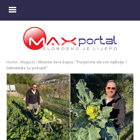
Home
Magazin
Ministar bere kupus: “Purgerima ide sve najbolje. I
Dalmatinke su pokupili”