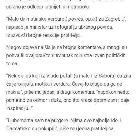
ubrano je odlučio ponijeti u metropolu.
“Malo dalmatinske verdure (
povrća, op.a
.) za Zagreb…”,
napisao je ministar uz fotografiju ubranog povrća,
izazvavši brojne reakcije pratitelja.
Njegov objava naišla je na brojne komentare, a mnogi su
pohvalili ovaj opušteni trenutak ministra izvan političkih
tema.
“Nek se još koji iz Vlade pofali (a malo i iz Sabora) ća zna
ća je karijola, motika i verdura. Čuvaj to blago da ga ne
maknu”, piše mu jedan, a drugi komentira: “napokon nešto
pametno za odmor i dušu, ono što vraća optimizam i daje
inspiraciju…”
“Ljubomorna sam na purgere. Njima sve najbolje ide. I
Dalmatinke su pokupili”, piše mu jedna pratiteljica.