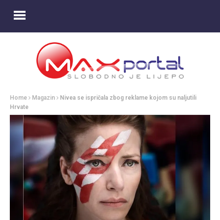
Home
Magazin
Nivea se ispričala zbog reklame kojom su naljutili
Hrvate