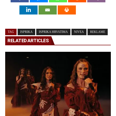
TAG
ISPRIKA
ISPRIKA HRVATIMA
NIVEA
REKLAME
RELATED ARTICLES