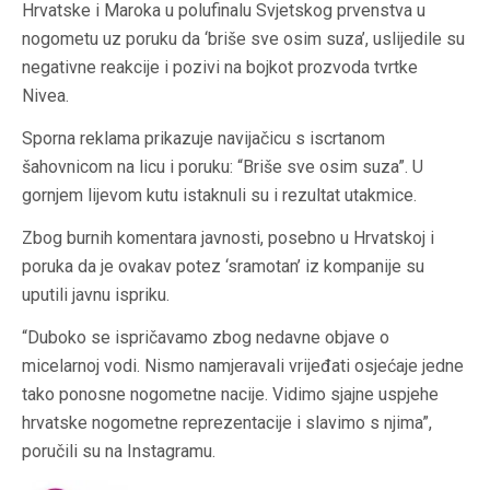
Hrvatske i Maroka u polufinalu Svjetskog prvenstva u
nogometu uz poruku da ‘briše sve osim suza’, uslijedile su
negativne reakcije i pozivi na bojkot prozvoda tvrtke
Nivea.
Sporna reklama prikazuje navijačicu s iscrtanom
šahovnicom na licu i poruku: “Briše sve osim suza”. U
gornjem lijevom kutu istaknuli su i rezultat utakmice.
Zbog burnih komentara javnosti, posebno u Hrvatskoj i
poruka da je ovakav potez ‘sramotan’ iz kompanije su
uputili javnu ispriku.
“Duboko se ispričavamo zbog nedavne objave o
micelarnoj vodi. Nismo namjeravali vrijeđati osjećaje jedne
tako ponosne nogometne nacije. Vidimo sjajne uspjehe
hrvatske nogometne reprezentacije i slavimo s njima”,
poručili su na Instagramu.