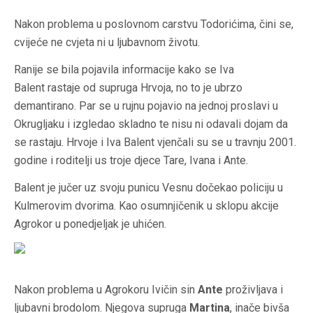
Nakon problema u poslovnom carstvu Todorićima, čini se,
cvijeće ne cvjeta ni u ljubavnom životu.
Ranije se bila pojavila informacije kako se Iva
Balent rastaje od supruga Hrvoja, no to je ubrzo
demantirano. Par se u rujnu pojavio na jednoj proslavi u
Okrugljaku i izgledao skladno te nisu ni odavali dojam da
se rastaju. Hrvoje i Iva Balent vjenčali su se u travnju 2001.
godine i roditelji us troje djece Tare, Ivana i Ante.
Balent je jučer uz svoju punicu Vesnu dočekao policiju u
Kulmerovim dvorima. Kao osumnjičenik u sklopu akcije
Agrokor u ponedjeljak je uhićen.
Nakon problema u Agrokoru Ivičin sin
Ante
proživljava i
ljubavni brodolom. Njegova supruga
Martina
, inače bivša