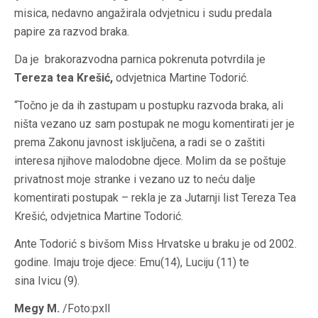
misica, nedavno angažirala odvjetnicu i sudu predala
papire za razvod braka.
Da je brakorazvodna parnica pokrenuta potvrdila je
Tereza tea Krešić,
odvjetnica Martine Todorić.
“Točno je da ih zastupam u postupku razvoda braka, ali
ništa vezano uz sam postupak ne mogu komentirati jer je
prema Zakonu javnost isključena, a radi se o zaštiti
interesa njihove malodobne djece. Molim da se poštuje
privatnost moje stranke i vezano uz to neću dalje
komentirati postupak – rekla je za Jutarnji list Tereza Tea
Krešić, odvjetnica Martine Todorić.
Ante Todorić s bivšom Miss Hrvatske u braku je od 2002.
godine. Imaju troje djece:
Emu(14), Luciju (11) te
sina Ivicu (9).
Megy M.
/Foto:pxll