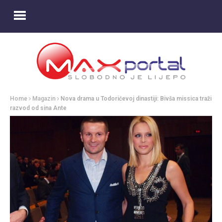
Home
Magazin
Nova drama u Todorićevoj dinastiji: Bivša missica traži
razvod od sina Ante