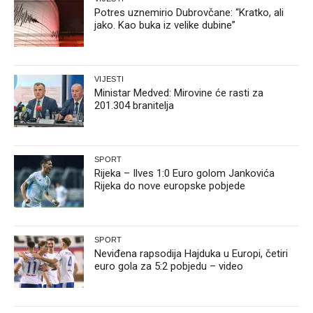
Potres uznemirio Dubrovčane: “Kratko, ali
jako. Kao buka iz velike dubine”
VIJESTI
Ministar Medved: Mirovine će rasti za
201.304 branitelja
SPORT
Rijeka – Ilves 1:0 Euro golom Jankovića
Rijeka do nove europske pobjede
SPORT
Neviđena rapsodija Hajduka u Europi, četiri
euro gola za 5:2 pobjedu – video