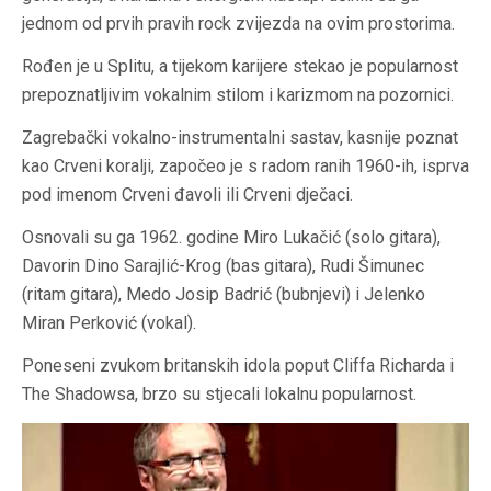
jednom od prvih pravih rock zvijezda na ovim prostorima.
Rođen je u Splitu, a tijekom karijere stekao je popularnost
prepoznatljivim vokalnim stilom i karizmom na pozornici.
Zagrebački vokalno-instrumentalni sastav, kasnije poznat
kao Crveni koralji, započeo je s radom ranih 1960-ih, isprva
pod imenom Crveni đavoli ili Crveni dječaci.
Osnovali su ga 1962. godine Miro Lukačić (solo gitara),
Davorin Dino Sarajlić-Krog (bas gitara), Rudi Šimunec
(ritam gitara), Medo Josip Badrić (bubnjevi) i Jelenko
Miran Perković (vokal).
Poneseni zvukom britanskih idola poput Cliffa Richarda i
The Shadowsa, brzo su stjecali lokalnu popularnost.