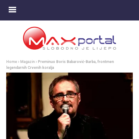
Home
Magazin
Preminuo Boris Babarović-Barba, frontmen
legendarnih Crvenih koralja