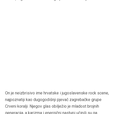
On je neizbrisivo ime hrvatske i jugoslavenske rock scene,
najpoznatiji kao dugogodišnji pjevač zagrebačke grupe
Crveni koralji. Njegov glas obilježio je mladost brojnih
generacija, a karizma i energični nastupi učinili su ga