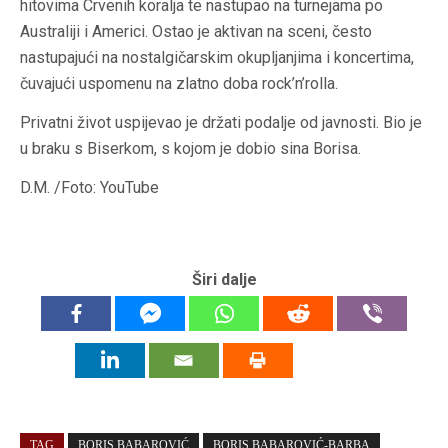
hitovima Crvenih koralja te nastupao na turnejama po
Australiji i Americi. Ostao je aktivan na sceni, često
nastupajući na nostalgičarskim okupljanjima i koncertima,
čuvajući uspomenu na zlatno doba rock’n’rolla.
Privatni život uspijevao je držati podalje od javnosti. Bio je
u braku s Biserkom, s kojom je dobio sina Borisa.
D.M. /Foto: YouTube
Širi dalje
TAG
BORIS BABAROVIĆ
BORIS BABAROVIĆ-BARBA