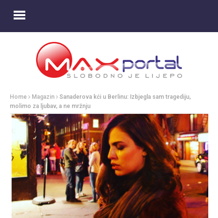
Home
Magazin
Sanaderova kći u Berlinu: Izbjegla sam tragediju,
molimo za ljubav, a ne mržnju