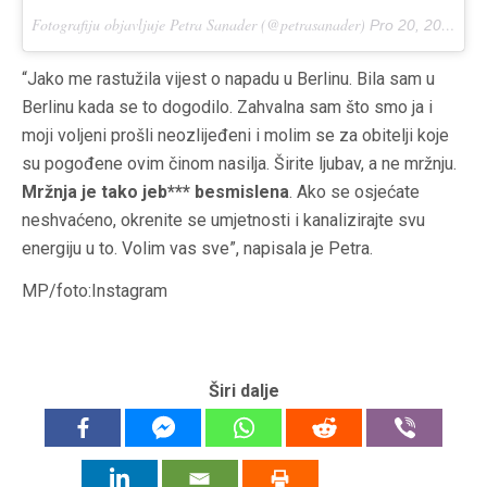
Fotografiju objavljuje Petra Sanader (@petrasanader)
Pro 20, 2016 u 4:05 PST
“Jako me rastužila vijest o napadu u Berlinu. Bila sam u
Berlinu kada se to dogodilo. Zahvalna sam što smo ja i
moji voljeni prošli neozlijeđeni i molim se za obitelji koje
su pogođene ovim činom nasilja. Širite ljubav, a ne mržnju.
Mržnja je tako jeb*** besmislena
. Ako se osjećate
neshvaćeno, okrenite se umjetnosti i kanalizirajte svu
energiju u to. Volim vas sve”, napisala je Petra.
MP/foto:Instagram
Širi dalje