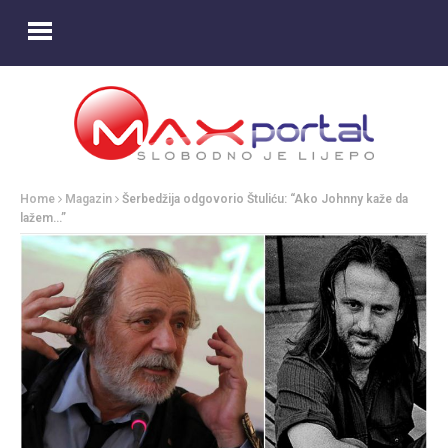
Home
Magazin
Šerbedžija odgovorio Štuliću: “Ako Johnny kaže da
lažem…”