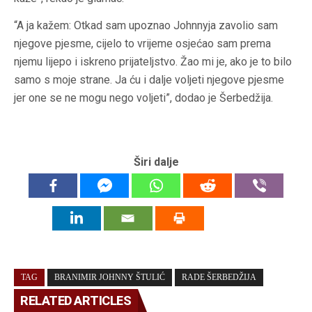
“A ja kažem: Otkad sam upoznao Johnnyja zavolio sam
njegove pjesme, cijelo to vrijeme osjećao sam prema
njemu lijepo i iskreno prijateljstvo. Žao mi je, ako je to bilo
samo s moje strane. Ja ću i dalje voljeti njegove pjesme
jer one se ne mogu nego voljeti”, dodao je Šerbedžija.
Širi dalje
TAG
BRANIMIR JOHNNY ŠTULIĆ
RADE ŠERBEDŽIJA
RELATED ARTICLES