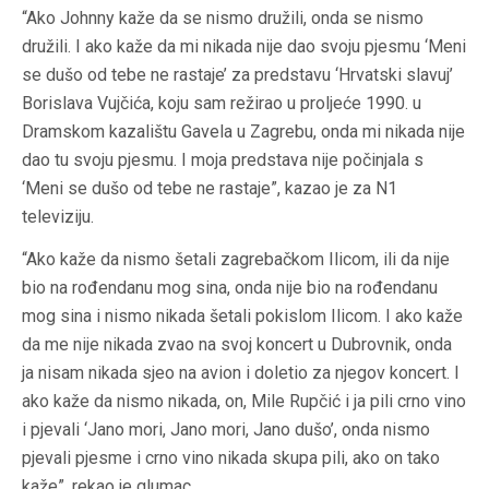
“Ako Johnny kaže da se nismo družili, onda se nismo
družili. I ako kaže da mi nikada nije dao svoju pjesmu ‘Meni
se dušo od tebe ne rastaje’ za predstavu ‘Hrvatski slavuj’
Borislava Vujčića, koju sam režirao u proljeće 1990. u
Dramskom kazalištu Gavela u Zagrebu, onda mi nikada nije
dao tu svoju pjesmu. I moja predstava nije počinjala s
‘Meni se dušo od tebe ne rastaje”, kazao je za N1
televiziju.
“Ako kaže da nismo šetali zagrebačkom Ilicom, ili da nije
bio na rođendanu mog sina, onda nije bio na rođendanu
mog sina i nismo nikada šetali pokislom Ilicom. I ako kaže
da me nije nikada zvao na svoj koncert u Dubrovnik, onda
ja nisam nikada sjeo na avion i doletio za njegov koncert. I
ako kaže da nismo nikada, on, Mile Rupčić i ja pili crno vino
i pjevali ‘Jano mori, Jano mori, Jano dušo’, onda nismo
pjevali pjesme i crno vino nikada skupa pili, ako on tako
kaže”, rekao je glumac.