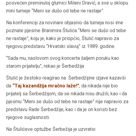
posvećen preminuloj glumici Mileni Dravić, a sve u sklopu
mini turneje “Meni se dušo od tebe ne rastaje”.
Na konferenciji za novinare objasnio da turneja nosi ime
poznate pjesme Branimira Štulića “Meni se dušo od tebe
ne rastaje”, koju je, kako je priopćio, Štulić napravio za
njegovu predstavu “Hrvatski slavuj” iz 1989. godine.
“Sada mu, naslovom ovog koncerta šaljem poruku kao
starom prijatelju”, rekao je Šerbedžija
Štulić je žestoko reagirao na Šerbedžijine izjave kazavši
da
“
Taj kazandžija mračno laže!
”
, da nikada nije bio
prijatelj sa Šerbedžijom, da se nikada nisu družili, kao i da
pjesmu “Meni se dušo od tebe ne rastaje” nije napravio za
predstavu Rade Šerbedžije, kao i da je on koristi bez
njegove suglasnosti.
Na Štulićeve optužbe Šerbežija je uzvratio: