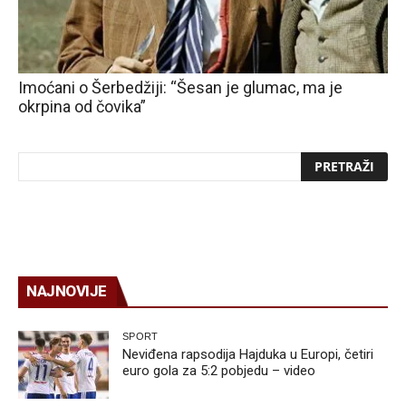
Imoćani o Šerbedžiji: “Šesan je glumac, ma je
okrpina od čovika”
NAJNOVIJE
SPORT
Neviđena rapsodija Hajduka u Europi, četiri
euro gola za 5:2 pobjedu – video