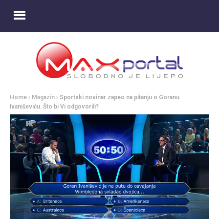
Home
Magazin
Sportski novinar zapeo na pitanju o Goranu
Ivaniševiću. Što bi Vi odgovorili?