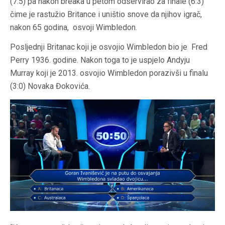
(7:5) pa nakon breaka u petom odservirao za finale (6:3)
čime je rastužio Britance i uništio snove da njihov igrač,
nakon 65 godina, osvoji Wimbledon.
Posljednji Britanac koji je osvojio Wimbledon bio je Fred
Perry 1936. godine. Nakon toga to je uspjelo Andyju
Murray koji je 2013. osvojio Wimbledon porazivši u finalu
(3:0) Novaka Đokovića.