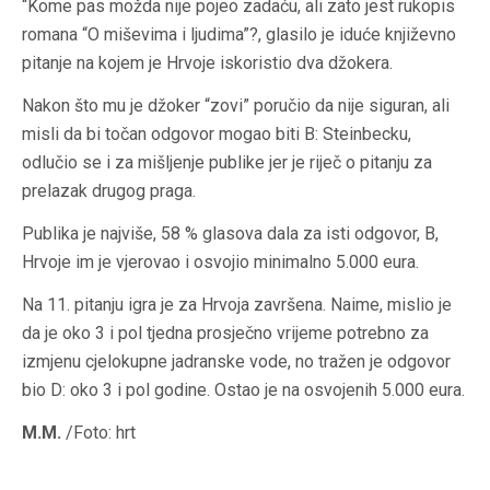
“Kome pas možda nije pojeo zadaću, ali zato jest rukopis
romana “O miševima i ljudima”?, glasilo je iduće književno
pitanje na kojem je Hrvoje iskoristio dva džokera.
Nakon što mu je džoker “zovi” poručio da nije siguran, ali
misli da bi točan odgovor mogao biti B: Steinbecku,
odlučio se i za mišljenje publike jer je riječ o pitanju za
prelazak drugog praga.
Publika je najviše, 58 % glasova dala za isti odgovor, B,
Hrvoje im je vjerovao i osvojio minimalno 5.000 eura.
Na 11. pitanju igra je za Hrvoja završena. Naime, mislio je
da je oko 3 i pol tjedna prosječno vrijeme potrebno za
izmjenu cjelokupne jadranske vode, no tražen je odgovor
bio D: oko 3 i pol godine. Ostao je na osvojenih 5.000 eura.
M.M.
/Foto: hrt