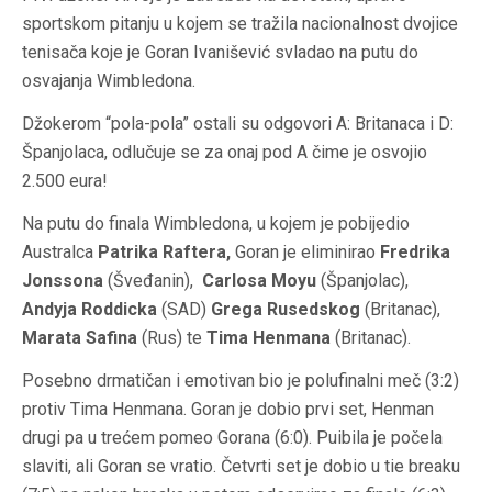
sportskom pitanju u kojem se tražila nacionalnost dvojice
tenisača koje je Goran Ivanišević svladao na putu do
osvajanja Wimbledona.
Džokerom “pola-pola” ostali su odgovori A: Britanaca i D:
Španjolaca, odlučuje se za onaj pod A čime je osvojio
2.500 eura!
Na putu do finala Wimbledona, u kojem je pobijedio
Australca
Patrika Raftera,
Goran je eliminirao
Fredrika
Jonssona
(Šveđanin),
Carlosa Moyu
(Španjolac),
Andyja Roddicka
(SAD)
Grega Rusedskog
(Britanac),
Marata Safina
(Rus) te
Tima Henmana
(Britanac).
Posebno drmatičan i emotivan bio je polufinalni meč (3:2)
protiv Tima Henmana. Goran je dobio prvi set, Henman
drugi pa u trećem pomeo Gorana (6:0). Puibila je počela
slaviti, ali Goran se vratio. Četvrti set je dobio u tie breaku