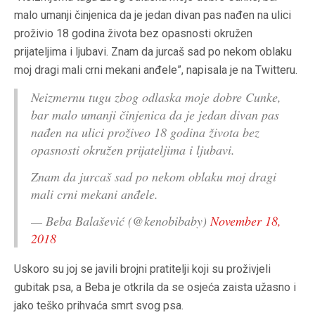
malo umanji činjenica da je jedan divan pas nađen na ulici
proživio 18 godina života bez opasnosti okružen
prijateljima i ljubavi. Znam da jurcaš sad po nekom oblaku
moj dragi mali crni mekani anđele”, napisala je na Twitteru.
Neizmernu tugu zbog odlaska moje dobre Cunke,
bar malo umanji činjenica da je jedan divan pas
nađen na ulici proživeo 18 godina života bez
opasnosti okružen prijateljima i ljubavi.
Znam da jurcaš sad po nekom oblaku moj dragi
mali crni mekani anđele.
— Beba Balašević (@kenobibaby)
November 18,
2018
Uskoro su joj se javili brojni pratitelji koji su proživjeli
gubitak psa, a Beba je otkrila da se osjeća zaista užasno i
jako teško prihvaća smrt svog psa.