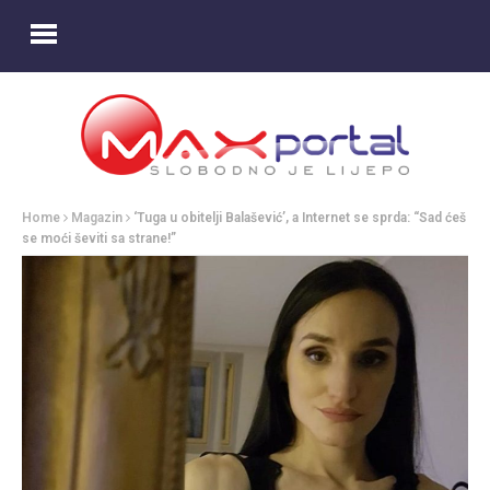
Home
Magazin
‘Tuga u obitelji Balašević’, a Internet se sprda: “Sad ćeš
se moći ševiti sa strane!”