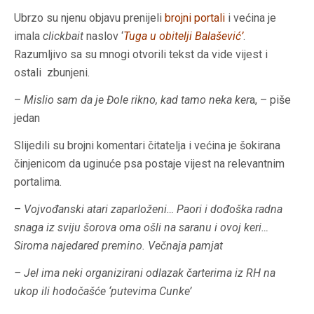
Ubrzo su njenu objavu prenijeli
brojni portali
i većina je
imala
clickbait
naslov ‘
Tuga u obitelji Balašević’
.
Razumljivo sa su mnogi otvorili tekst da vide vijest i
ostali zbunjeni.
–
Mislio sam da je Đole rikno, kad tamo neka ker
a, – piše
jedan
Slijedili su brojni komentari čitatelja i većina je šokirana
činjenicom da uginuće psa postaje vijest na relevantnim
portalima.
–
Vojvođanski atari zaparloženi… Paori i dođoška radna
snaga iz sviju šorova oma ošli na saranu i ovoj keri…
Siroma najedared premino. Večnaja pamjat
– Jel ima neki organizirani odlazak čarterima iz RH na
ukop ili hodočašće ‘putevima Cunke’