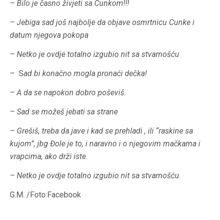
– Bilo je časno živjeti sa Cunkom!!!
– Jebiga sad još najbolje da objave osmrtnicu Cunke i
datum njegova pokopa
– Netko je ovdje totalno izgubio nit sa stvarnošću
– S
ad bi konačno mogla pronaći dečka!
– A da se napokon dobro poševiš.
– Sad se možeš jebati sa strane
– Grešiš, treba da jave i kad se prehladi , ili “raskine sa
kujom”, jbg Đole je to, i naravno i o njegovim mačkama i
vrapcima, ako drži iste.
– Netko je ovdje totalno izgubio nit sa stvarnošću.
G.M. /Foto:Facebook