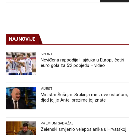
NAJNOVIJE
SPORT
Neviđena rapsodija Hajduka u Europi, četiri
euro gola za 5:2 pobjedu – video
VIJESTI
Ministar Šušnjar: Srpkinja me zove ustašom,
djed joj je Ante, prezime joj znate
PREMIUM SADRŽAJ
Zelenski smijenio veleposlanika u Hrvatskoj