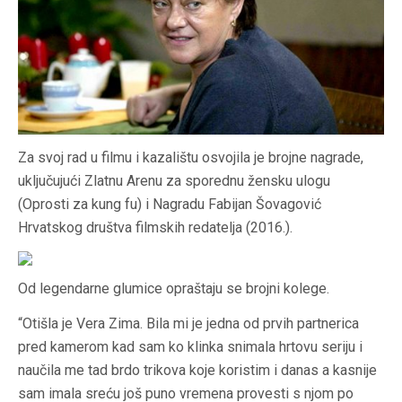
Za svoj rad u filmu i kazalištu osvojila je brojne nagrade,
uključujući Zlatnu Arenu za sporednu žensku ulogu
(Oprosti za kung fu) i Nagradu Fabijan Šovagović
Hrvatskog društva filmskih redatelja (2016.).
Od legendarne glumice opraštaju se brojni kolege.
“Otišla je Vera Zima. Bila mi je jedna od prvih partnerica
pred kamerom kad sam ko klinka snimala hrtovu seriju i
naučila me tad brdo trikova koje koristim i danas a kasnije
sam imala sreću još puno vremena provesti s njom po