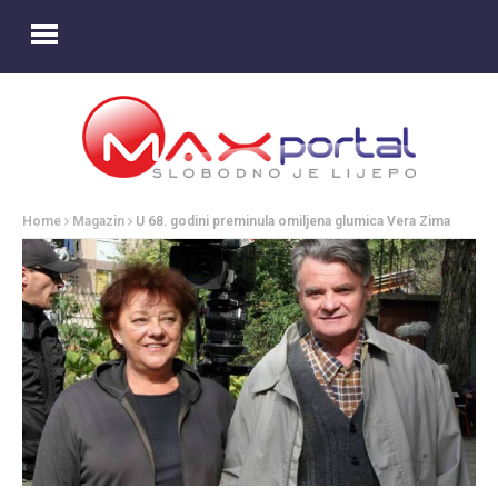
Home
Magazin
U 68. godini preminula omiljena glumica Vera Zima