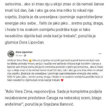
setovima… ako si imao nju u ekipi znao si da nemaš šanse
imati loš dan, čak i ako ga ona ima nitko to nikad nije
osjetio, živjela je da uveseljava i pomiruje suprotstavljene
energije oko sebe… faliti će jako jako… sretno putuj, draga,
i hvala ti na svakom osmijehu podrške koje si tako
nesebično dijelila baš onda kad je trebalo”, poručila je
glumica Dora Lipovčan.
“Adio Vera Zima, neponovljiva. Sada je kompletna podjela
nezaboravne predstave Čaruga na nebeskoj sceni, blago
anđelima!”, poručila je Snježana Banović.