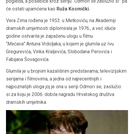
pogleda, a posebice kroz seriju “
Odmori se zaslužio si
” pa
će ostati upamćena kao
Ruža Kosmički.
Vera Zima rođena je 1953. u Metkoviću, na Akademiji
dramskih umjetnosti diplomirala je 1976., a već iduće
godine ostvarila je zapaženu ulogu u filmu
“
Mećava”
Antuna Vrdoljaka, u kojem je glumila uz Ivu
Gregurevića, Vinka Kraljevića, Slobodana Perovića i
Fabijana Šovagovića.
Glumila je u brojnim kazališnim predstavama, televizijskim
serijama i filmovima, a jedna od najrecentnijih i
najpoznatijih uloga joj je ona u seriji Odmori se, zaslužio
si za koju je 2006. dobila nagradu Hrvatskog društva
dramskih umjetnika.