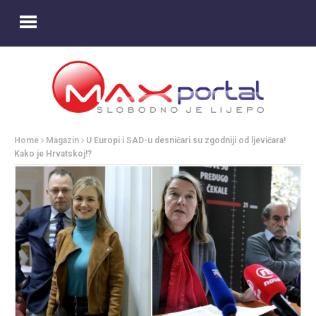
Home
Magazin
U Europi i SAD-u desničari su zgodniji od ljevičara!
Kako je Hrvatskoj!?