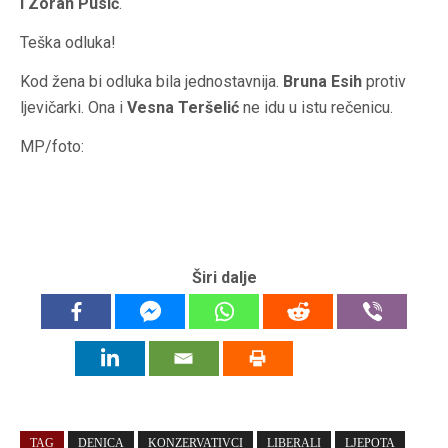
i Zoran Pusić
.
Teška odluka!
Kod žena bi odluka bila jednostavnija.
Bruna Esih
protiv
ljevičarki. Ona i
Vesna Teršelić
ne idu u istu rečenicu.
MP/foto:
Širi dalje
TAG
DENICA
KONZERVATIVCI
LIBERALI
LJEPOTA