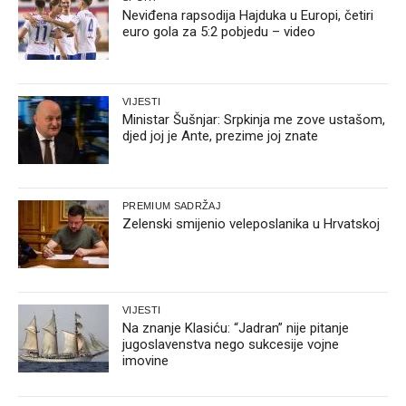
Neviđena rapsodija Hajduka u Europi, četiri
euro gola za 5:2 pobjedu – video
VIJESTI
Ministar Šušnjar: Srpkinja me zove ustašom,
djed joj je Ante, prezime joj znate
PREMIUM SADRŽAJ
Zelenski smijenio veleposlanika u Hrvatskoj
VIJESTI
Na znanje Klasiću: “Jadran” nije pitanje
jugoslavenstva nego sukcesije vojne
imovine