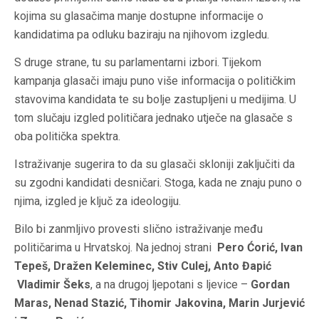
kojima su glasačima manje dostupne informacije o
kandidatima pa odluku baziraju na njihovom izgledu.
S druge strane, tu su parlamentarni izbori. Tijekom
kampanja glasači imaju puno više informacija o političkim
stavovima kandidata te su bolje zastupljeni u medijima. U
tom slučaju izgled političara jednako utječe na glasače s
oba politička spektra.
Istraživanje sugerira to da su glasači skloniji zaključiti da
su zgodni kandidati desničari. Stoga, kada ne znaju puno o
njima, izgled je ključ za ideologiju.
Bilo bi zanmljivo provesti slično istraživanje među
političarima u Hrvatskoj. Na jednoj strani
Pero Ćorić, Ivan
Tepeš, Dražen Keleminec, Stiv Culej, Anto Đapić
Vladimir Šeks
, a na drugoj ljepotani s ljevice –
Gordan
Maras, Nenad Stazić, Tihomir Jakovina, Marin Jurjević