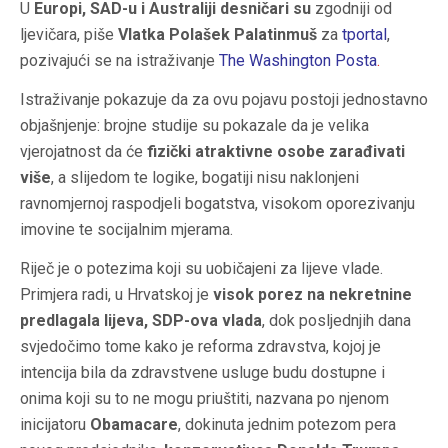
U
Europi, SAD-u i Australiji desničari su
zgodniji od
ljevičara, piše
Vlatka Polašek Palatinmuš
za
tportal
,
pozivajući se na istraživanje
The Washington Posta
.
Istraživanje pokazuje da za ovu pojavu postoji jednostavno
objašnjenje: brojne studije su pokazale da je velika
vjerojatnost da će
fizički atraktivne osobe zarađivati
više
, a slijedom te logike, bogatiji nisu naklonjeni
ravnomjernoj raspodjeli bogatstva, visokom oporezivanju
imovine te socijalnim mjerama.
Riječ je o potezima koji su uobičajeni za lijeve vlade.
Primjera radi, u Hrvatskoj je
visok porez na nekretnine
predlagala lijeva, SDP-ova vlada
, dok posljednjih dana
svjedočimo tome kako je reforma zdravstva, kojoj je
intencija bila da zdravstvene usluge budu dostupne i
onima koji su to ne mogu priuštiti, nazvana po njenom
inicijatoru
Obamacare
, dokinuta jednim potezom pera