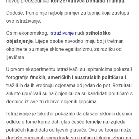
novog predsjednika,
konzervativca Donalda Trumpa.
Doduše, Trump nije najbolji primjer za teoriju koju zastupa
ovo istraživanje.
Osim ekonomskog,
istraživanje
nudi
psihološko
objašnjenje
. Lijepe osobe navodno imaju bolji tretman
okoline te su manje sklone egalitarizmu, za razliku od
ljevičara.
U prvom eksperimentu istraživači su ispitanicima pokazali
fotografije
finskih, američkih i australskih političara
i
tražili ih da ih vrednuju ocjenama od jedan do pet. Rezultati
ankete upućivali su na činjenicu da su kandidati političare s
desnice iz sve tri države ocijenili ljepšima.
Istraživanje je također pokazalo da glasači skloniji desnici
odluku o tome kome dati glas češće temelje na izgledu
političkih kandidata od lijevih glasača. Ova se teorija može
doduše primijeniti samo kada su u pitanju lokalni izbori, na