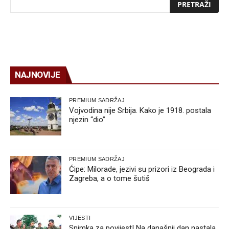
NAJNOVIJE
PREMIUM SADRŽAJ
Vojvodina nije Srbija. Kako je 1918. postala
njezin “dio”
PREMIUM SADRŽAJ
Ćipe: Milorade, jezivi su prizori iz Beograda i
Zagreba, a o tome šutiš
VIJESTI
Snimka za povijest! Na današnji dan nastala