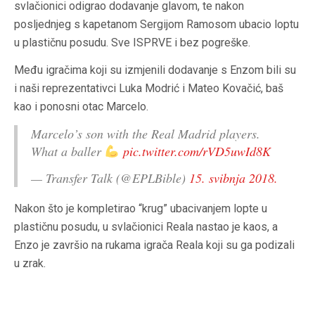
svlačionici odigrao dodavanje glavom, te nakon
posljednjeg s kapetanom Sergijom Ramosom ubacio loptu
u plastičnu posudu. Sve ISPRVE i bez pogreške.
Među igračima koji su izmjenili dodavanje s Enzom bili su
i naši reprezentativci Luka Modrić i Mateo Kovačić, baš
kao i ponosni otac Marcelo.
Marcelo’s son with the Real Madrid players.
What a baller
pic.twitter.com/rVD5uwId8K
— Transfer Talk (@EPLBible)
15. svibnja 2018.
Nakon što je kompletirao “krug” ubacivanjem lopte u
plastičnu posudu, u svlačionici Reala nastao je kaos, a
Enzo je završio na rukama igrača Reala koji su ga podizali
u zrak.