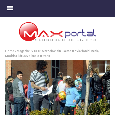
Home
Magazin
VIDEO: Marcelov sin ušetao u svlačionici Reala,
Modrića i društvo bacio u trans