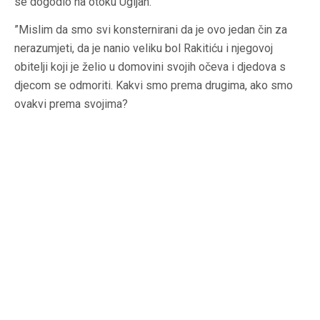
se dogodio na otoku Ugljan.
”Mislim da smo svi konsternirani da je ovo jedan čin za
nerazumjeti, da je nanio veliku bol Rakitiću i njegovoj
obitelji koji je želio u domovini svojih očeva i djedova s
djecom se odmoriti. Kakvi smo prema drugima, ako smo
ovakvi prema svojima?