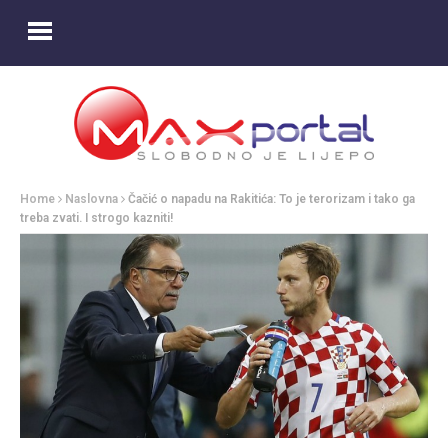
Home
Naslovna
Čačić o napadu na Rakitića: To je terorizam i tako ga
treba zvati. I strogo kazniti!