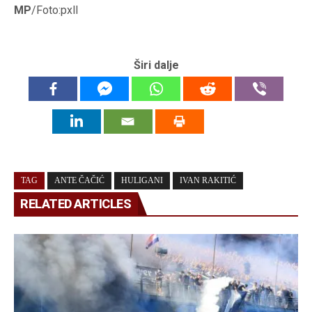
MP
/Foto:pxll
Širi dalje
TAG
ANTE ČAČIĆ
HULIGANI
IVAN RAKITIĆ
RELATED ARTICLES