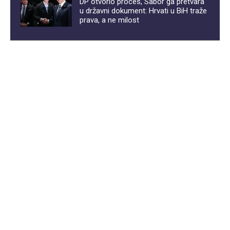
DP otvorio proces, Sabor ga pretvara
u državni dokument: Hrvati u BiH traže
prava, a ne milost