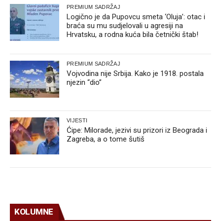
PREMIUM SADRŽAJ
Logično je da Pupovcu smeta ‘Oluja’: otac i
braća su mu sudjelovali u agresiji na
Hrvatsku, a rodna kuća bila četnički štab!
PREMIUM SADRŽAJ
Vojvodina nije Srbija. Kako je 1918. postala
njezin “dio”
VIJESTI
Ćipe: Milorade, jezivi su prizori iz Beograda i
Zagreba, a o tome šutiš
KOLUMNE