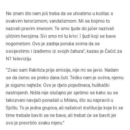
Ne znam što nam još treba da se uhvatimo u koštac s
ovakvim terorizmom, vandalizmom. Mi se bojimo to
nazvati pravim imenom. Te smo ljude do jučer nazivali
uličnim herojima. Svi smo mi tu krivi. I ljudi koji se bave
nogometom. Ovo je zadnja poruka svima da se
osvijestimo i izađemo iz svojih čahura”, kazao je Čačić za
N1 televiziju.
”Zvao sam Rakitića prije emisije, nije mi se javio. Nadam
se da ćemo se preko dana čuti. Teško nam je svima, njemu
je sigurno najteže. Ovo je djelo pojedinaca, huškački
nastrojenih. Ništa nije slučajno jer sjetimo se kako su se
takozvani navijači ponašali u Milanu, što su napravili u
Splitu. To je jedna grupica, ali nažalost institucije koje bi se
time trebale baviti se ne bave, ali trebat će se baviti jer
ovo je prevršilo svaku mjeru.”