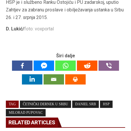
HSP je i službeno Ranku Ostojiću i PU zadarskoj, uputio
Zahtjev za zabranu proslave i obilježavanja ustanka u Srbu
26. i 27. srpnja 2015.
D. Lukić/
foto: voxportal
Širi dalje
TAG
ČETNIČKI DERNEK U SRBU
DANIEL SRB
HSP
MILORAD PUPOVAC
RELATED ARTICLES