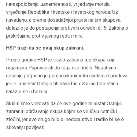
neraspoloženja, uznemirenosti, vrijeđanje morala,
vrijeđanje Republike Hrvatske i hrvatskog naroda. Uz
navedeno, a prema dosadašnjoj praksi na tim skupova,
dolazilo je do postupanja protivnih odredbi čl. 5. Zakona o
prekršajima protiv javnog reda i mira.
HSP traži da se ovaj skup zabrani.
Prošle godine HSP je tražio zabranu tog skupa koji
organizira Pupovac ali do toga nije došlo. Negativno
rješenje potpisao je pomoćnik ministra unutarnjih poslova
jer je ministar Ostojić tih dana bio ozbiljno bolestan i
nalazio se u bolnici.
Skloni smo vjerovati da će ove godine ministar Ostojić
zabraniti održavanje skupa kojim se veličaju četnički
zločini, jer sve drugo bilo bi nedopustivo i radilo bi se o
silovanju povijesti.