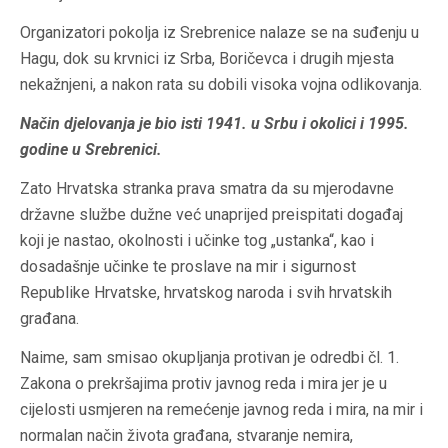
Organizatori pokolja iz Srebrenice nalaze se na suđenju u
Hagu, dok su krvnici iz Srba, Boričevca i drugih mjesta
nekažnjeni, a nakon rata su dobili visoka vojna odlikovanja.
Način djelovanja je bio isti 1941. u Srbu i okolici i 1995.
godine u Srebrenici.
Zato Hrvatska stranka prava smatra da su mjerodavne
državne službe dužne već unaprijed preispitati događaj
koji je nastao, okolnosti i učinke tog „ustanka“, kao i
dosadašnje učinke te proslave na mir i sigurnost
Republike Hrvatske, hrvatskog naroda i svih hrvatskih
građana.
Naime, sam smisao okupljanja protivan je odredbi čl. 1.
Zakona o prekršajima protiv javnog reda i mira jer je u
cijelosti usmjeren na remećenje javnog reda i mira, na mir i
normalan način života građana, stvaranje nemira,