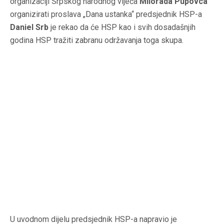
organizaciji Srpskog narodnog vijeća
Milorada Pupovca
organizirati proslava „Dana ustanka“ predsjednik HSP-a
Daniel Srb
je rekao da će HSP kao i svih dosadašnjih
godina HSP tražiti zabranu održavanja toga skupa.
U uvodnom dijelu predsjednik HSP-a napravio je