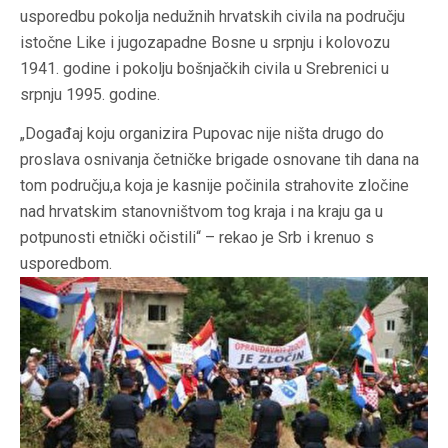
usporedbu pokolja nedužnih hrvatskih civila na području
istočne Like i jugozapadne Bosne u srpnju i kolovozu
1941. godine i pokolju bošnjačkih civila u Srebrenici u
srpnju 1995. godine.
„Događaj koju organizira Pupovac nije ništa drugo do
proslava osnivanja četničke brigade osnovane tih dana na
tom području,a koja je kasnije počinila strahovite zločine
nad hrvatskim stanovništvom tog kraja i na kraju ga u
potpunosti etnički očistili“ – rekao je Srb i krenuo s
usporedbom.