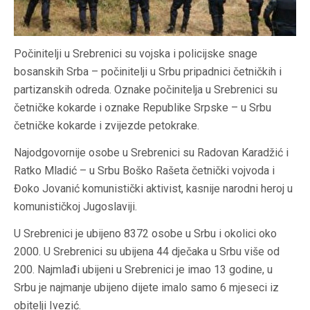
Počinitelji u Srebrenici su vojska i policijske snage
bosanskih Srba – počinitelji u Srbu pripadnici četničkih i
partizanskih odreda. Oznake počinitelja u Srebrenici su
četničke kokarde i oznake Republike Srpske – u Srbu
četničke kokarde i zvijezde petokrake.
Najodgovornije osobe u Srebrenici su Radovan Karadžić i
Ratko Mladić – u Srbu Boško Rašeta četnički vojvoda i
Đoko Jovanić komunistički aktivist, kasnije narodni heroj u
komunističkoj Jugoslaviji.
U Srebrenici je ubijeno 8372 osobe u Srbu i okolici oko
2000. U Srebrenici su ubijena 44 dječaka u Srbu više od
200. Najmlađi ubijeni u Srebrenici je imao 13 godine, u
Srbu je najmanje ubijeno dijete imalo samo 6 mjeseci iz
obitelji Ivezić.