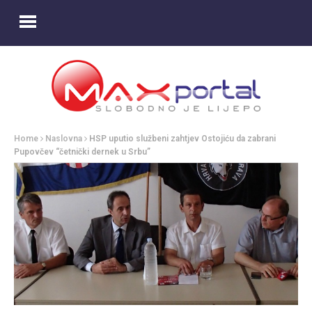
Home
Naslovna
HSP uputio službeni zahtjev Ostojiću da zabrani
Pupovčev “četnički dernek u Srbu”