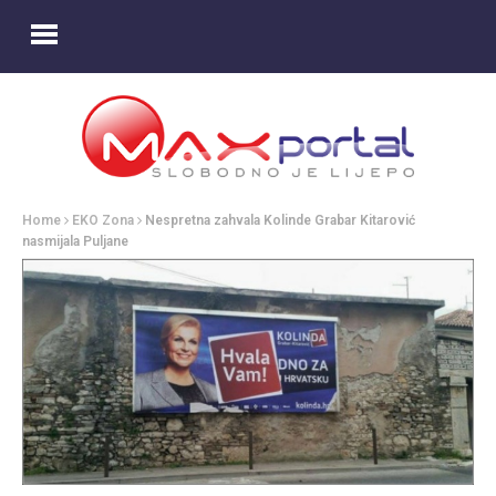
Home
EKO Zona
Nespretna zahvala Kolinde Grabar Kitarović
nasmijala Puljane