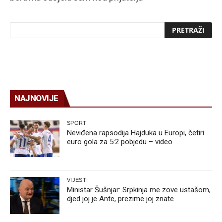
NAJNOVIJE
SPORT
Neviđena rapsodija Hajduka u Europi, četiri
euro gola za 5:2 pobjedu – video
VIJESTI
Ministar Šušnjar: Srpkinja me zove ustašom,
djed joj je Ante, prezime joj znate