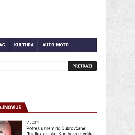
AC
KULTURA
AUTO-MOTO
AJNOVIJE
VIJESTI
Potres uznemirio Dubrovčane:
“Kratko, ali jako. Kao buka iz velike