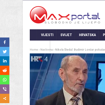
VIJESTI
SVIJET
HRVATSKA
P
GASTRO
Home
Naslovna
Nikola Štedul: Budimir Lončar pokušao