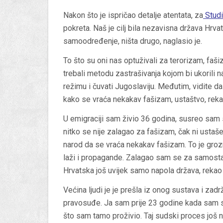
Nakon što je ispričao detalje atentata, za
Studi
pokreta. Naš je cilj bila nezavisna država Hrva
samoodređenje, ništa drugo, naglasio je.
To što su oni nas optuživali za terorizam, faši
trebali metodu zastrašivanja kojom bi ukorili 
režimu i čuvati Jugoslaviju. Međutim, vidite d
kako se vraća nekakav fašizam, ustaštvo, reka
U emigraciji sam živio 36 godina, susreo sam se 
nitko se nije zalagao za fašizam, čak ni ustaš
narod da se vraća nekakav fašizam. To je groz
laži i propagande. Zalagao sam se za samostaln
Hrvatska još uvijek samo napola država, rekao 
Većina ljudi je je prešla iz onog sustava i zadr
pravosuđe. Ja sam prije 23 godine kada sam s
što sam tamo proživio. Taj sudski proces još 