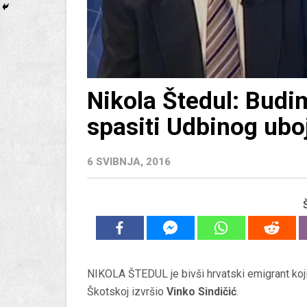
Nikola Štedul: Budi
spasiti Udbinog ubo
6 SVIBNJA, 2016
NIKOLA ŠTEDUL je bivši hrvatski emigrant koji 
Škotskoj izvršio
Vinko Sindičić
.