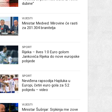
dubine”
VIJESTI
Ministar Medved: Mirovine će rasti
za 201.304 branitelja
SPORT
Rijeka – Ilves 1:0 Euro golom
Jankovića Rijeka do nove europske
pobjede
SPORT
Neviđena rapsodija Hajduka u
Europi, četiri euro gola za 5:2
pobjedu – video
VIJESTI
Ministar Šušnjar: Srpkinja me zove