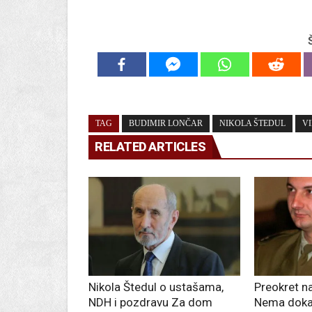
TAG
BUDIMIR LONČAR
NIKOLA ŠTEDUL
VI
RELATED ARTICLES
Nikola Štedul o ustašama,
Preokret n
NDH i pozdravu Za dom
Nema doka