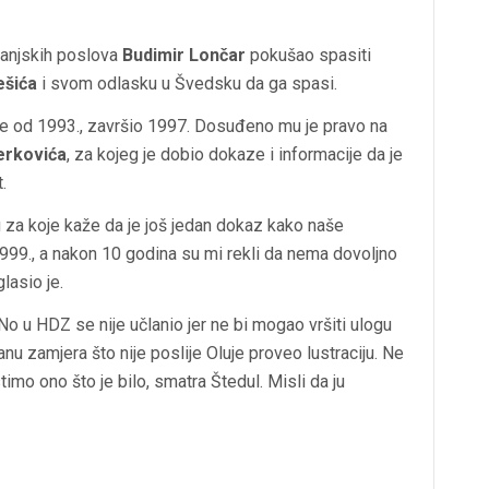
 vanjskih poslova
Budimir Lončar
pokušao spasiti
ešića
i svom odlasku u Švedsku da ga spasi.
aje od 1993., završio 1997. Dosuđeno mu je pravo na
erkovića
, za kojeg je dobio dokaze i informacije da je
.
 za koje kaže da je još jedan dokaz kako naše
999., a nakon 10 godina su mi rekli da nema dovoljno
lasio je.
o u HDZ se nije učlanio jer ne bi mogao vršiti ulogu
u zamjera što nije poslije Oluje proveo lustraciju. Ne
mo ono što je bilo, smatra Štedul. Misli da ju