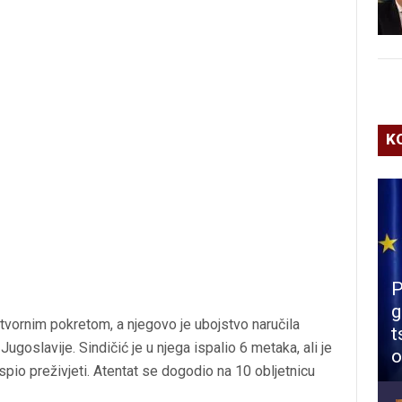
K
P
g
tvornim pokretom, a njegovo je ubojstvo naručila
t
goslavije. Sindičić je u njega ispalio 6 metaka, ali je
o
spio preživjeti. Atentat se dogodio na 10 obljetnicu