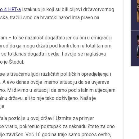
o 4 HRT-a
istaknuo je koji su bili ciljevi državotvornog
tska, tražili smo da hrvatski narod ima pravo na
zam – to se nažalost događalo jer su oni u emigraciji
narod da ga mogu držati pod kontrolom u totalitarnom
a se to danas događa i ovdje. I ovdje se naglašava
o je Štedul.
s tisućama ljudi različitih političkih opredjeljenja i
e. A evo danas ovdje imamo situaciju da se uvjerava
no. Mi živimo u situaciji da smo pod stalnim utjecajem
u državu, ali to nije tako doživljeno. Naša je
je.
žala pozicije u ovoj državi. Uzmite za primjer
e vratio, pokrenuo postupak za naknadu štete za ono
nije završen. Već 16 godina traje samo proces ovrhe,