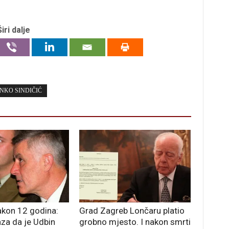
Širi dalje
NKO SINDIČIĆ
akon 12 godina:
Grad Zagreb Lončaru platio
za da je Udbin
grobno mjesto. I nakon smrti