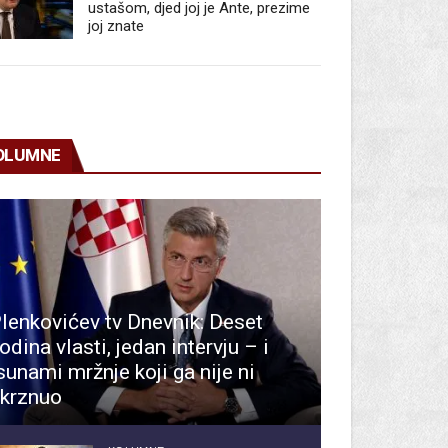
ustašom, djed joj je Ante, prezime
joj znate
OLUMNE
lenkovićev tv Dnevnik: Deset
odina vlasti, jedan intervju – i
sunami mržnje koji ga nije ni
krznuo