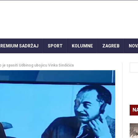
REMIUM SADRŽAJ
SPORT
KOLUMNE
ZAGREB
NOV
 je spasiti Udbinog ubojicu Vinka Sindičića
N