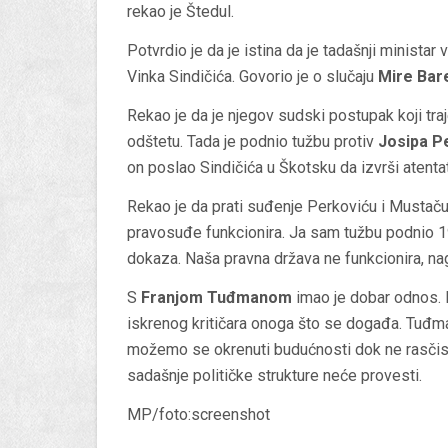
rekao je Štedul.
Potvrdio je da je istina da je tadašnji ministar
Vinka Sindičića. Govorio je o slučaju
Mire Bar
Rekao je da je njegov sudski postupak koji tr
odštetu. Tada je podnio tužbu protiv
Josipa P
on poslao Sindičića u Škotsku da izvrši atentat
Rekao je da prati suđenje Perkoviću i Mustaču
pravosuđe funkcionira. Ja sam tužbu podnio 1
dokaza. Naša pravna država ne funkcionira, nag
S
Franjom Tuđmanom
imao je dobar odnos. N
iskrenog kritičara onoga što se događa. Tuđman
možemo se okrenuti budućnosti dok ne rasčisti
sadašnje političke strukture neće provesti.
MP/foto:screenshot