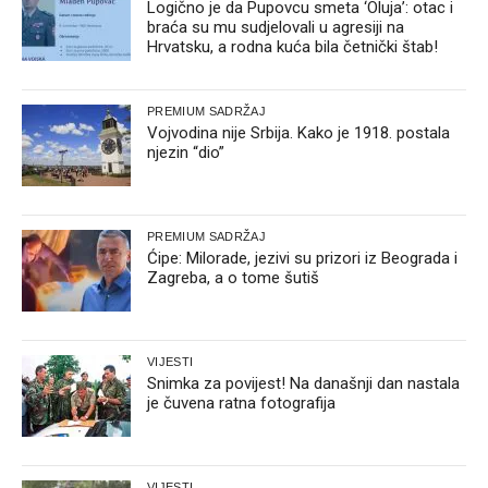
Logično je da Pupovcu smeta ‘Oluja’: otac i
braća su mu sudjelovali u agresiji na
Hrvatsku, a rodna kuća bila četnički štab!
PREMIUM SADRŽAJ
Vojvodina nije Srbija. Kako je 1918. postala
njezin “dio”
PREMIUM SADRŽAJ
Ćipe: Milorade, jezivi su prizori iz Beograda i
Zagreba, a o tome šutiš
VIJESTI
Snimka za povijest! Na današnji dan nastala
je čuvena ratna fotografija
VIJESTI