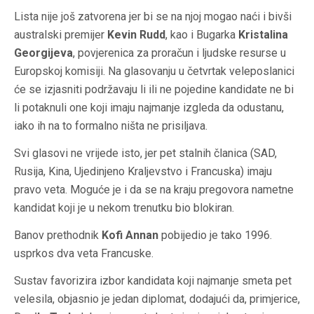
Lista nije još zatvorena jer bi se na njoj mogao naći i bivši
australski premijer
Kevin Rudd
, kao i Bugarka
Kristalina
Georgijeva
, povjerenica za proračun i ljudske resurse u
Europskoj komisiji. Na glasovanju u četvrtak veleposlanici
će se izjasniti podržavaju li ili ne pojedine kandidate ne bi
li potaknuli one koji imaju najmanje izgleda da odustanu,
iako ih na to formalno ništa ne prisiljava.
Svi glasovi ne vrijede isto, jer pet stalnih članica (SAD,
Rusija, Kina, Ujedinjeno Kraljevstvo i Francuska) imaju
pravo veta. Moguće je i da se na kraju pregovora nametne
kandidat koji je u nekom trenutku bio blokiran.
Banov prethodnik
Kofi Annan
pobijedio je tako 1996.
usprkos dva veta Francuske.
Sustav favorizira izbor kandidata koji najmanje smeta pet
velesila, objasnio je jedan diplomat, dodajući da, primjerice,