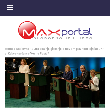
Home
Naslovna
Sutra počinje glasanje o novom glavnom tajniku UN-
a: Kakve su šanse Vesne Pusić?