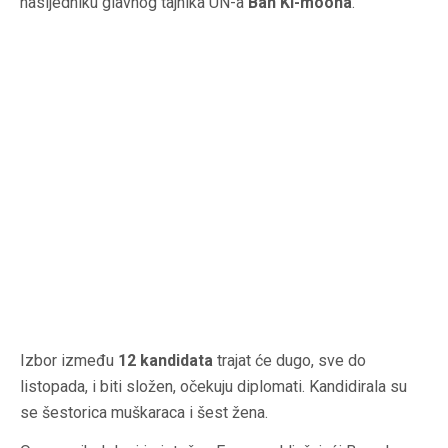
nasljedniku glavnog tajnika UN-a
Ban Ki-moona
.
Izbor između
12 kandidata
trajat će dugo, sve do
listopada, i biti složen, očekuju diplomati. Kandidirala su
se šestorica muškaraca i šest žena.