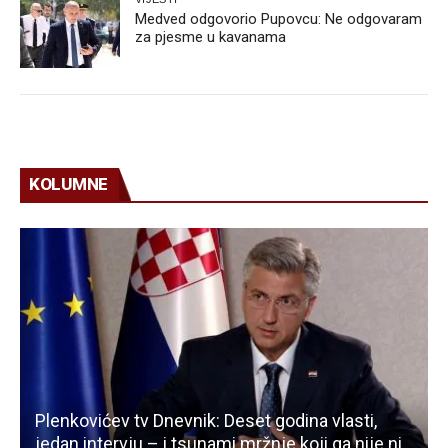
Medved odgovorio Pupovcu: Ne odgovaram
za pjesme u kavanama
KOLUMNE
Plenkovićev tv Dnevnik: Deset godina vlasti,
jedan intervju – i tsunami mržnje koji ga nije ni