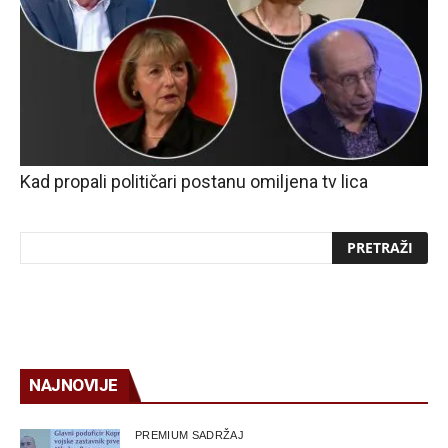
Kad propali političari postanu omiljena tv lica
NAJNOVIJE
PREMIUM SADRŽAJ