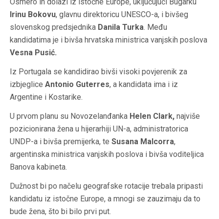
Osmero ih dolazi iz istočne Europe, uključujući Bugarku
Irinu Bokovu
, glavnu direktoricu UNESCO-a, i bivšeg
slovenskog predsjednika
Danila Turka
. Među
kandidatima je i bivša hrvatska ministrica vanjskih poslova
Vesna Pusić.
Iz Portugala se kandidirao bivši visoki povjerenik za
izbjeglice
Antonio Guterres
, a kandidata ima i iz
Argentine i Kostarike.
U prvom planu su Novozelanđanka
Helen Clark,
najviše
pozicionirana žena u hijerarhiji UN-a, administratorica
UNDP-a i bivša premijerka, te
Susana Malcorra
,
argentinska ministrica vanjskih poslova i bivša voditeljica
Banova kabineta.
Dužnost bi po načelu geografske rotacije trebala pripasti
kandidatu iz istočne Europe, a mnogi se zauzimaju da to
bude žena, što bi bilo prvi put.