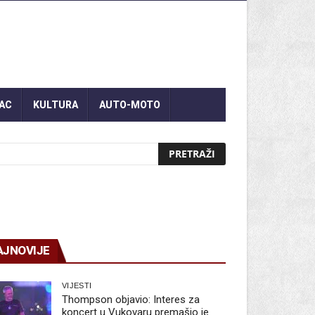
AC
KULTURA
AUTO-MOTO
AJNOVIJE
VIJESTI
Thompson objavio: Interes za
koncert u Vukovaru premašio je