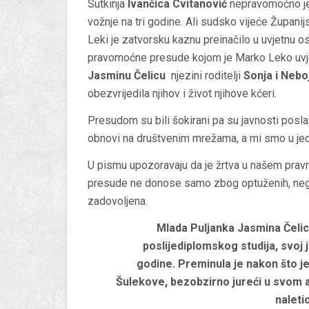
Sutkinja
Ivančica Cvitanović
nepravomoćno je 
vožnje na tri godine. Ali sudsko vijeće Župan
Leki je zatvorsku kaznu preinačilo u uvjetnu 
pravomoćne presude kojom je Marko Leko uvje
Jasminu Čelicu
njezini roditelji
Sonja i Nebo
obezvrijedila njihov i život njihove kćeri.
Presudom su bili šokirani pa su javnosti posl
obnovi na društvenim mrežama, a mi smo u jed
U pismu upozoravaju da je žrtva u našem pravn
presude ne donose samo zbog optuženih, nego d
zadovoljena.
Mlada Puljanka Jasmina Čelica
poslijediplomskog studija, svoj je
godine. Preminula je nakon što je
Šulekove, bezobzirno jureći u svom 
naleti