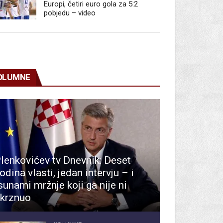
Europi, četiri euro gola za 5:2
pobjedu – video
OLUMNE
lenkovićev tv Dnevnik: Deset
odina vlasti, jedan intervju – i
sunami mržnje koji ga nije ni
krznuo