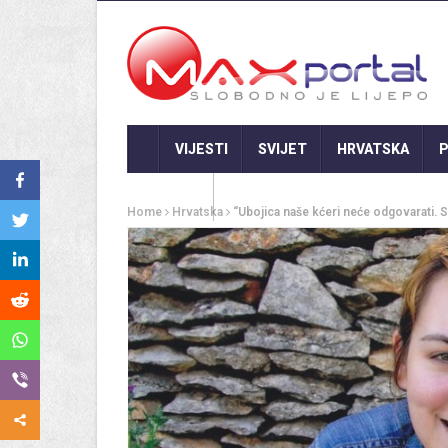
VIJESTI
SVIJET
HRVATSKA
P
GASTRO
Home
Hrvatska
“Ubojica naše kćeri neće odgovarati. S