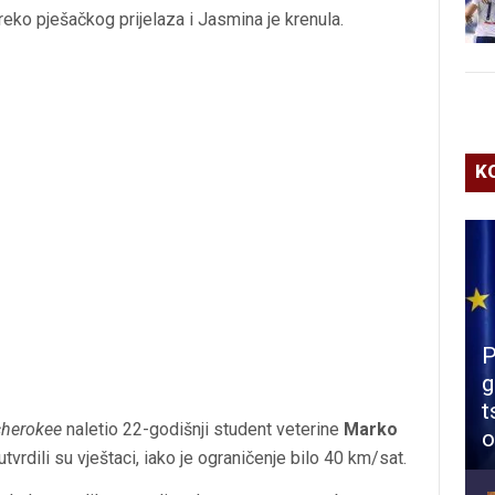
reko pješačkog prijelaza i Jasmina je krenula.
K
P
g
t
cherokee
naletio 22-godišnji student veterine
Marko
o
rdili su vještaci, iako je ograničenje bilo 40 km/sat.