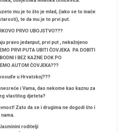
enika, odvjetnika Milenka Umičevića.
eto mu je to što je mlad, (iako se to inače
arosti), te da mu je to prvi put.
ARKOVO PRVO UBOJSTVO???
maju pravo jedanput, prvi put , nekažnjeno
IJEMO PRVI PUTA UBITI ČOVJEKA PA DOBITI
OBODNI I BEZ KAZNE DOK PO
IJEMO AUTOM ČOVJEKA???
avosuđe u Hrvatskoj???
e nesreće i Vama, dao nekome kao kaznu za
g vlastitog djeteta?
nost! Zato da se i drugima ne dogodi što i
nama.
asminini roditelji