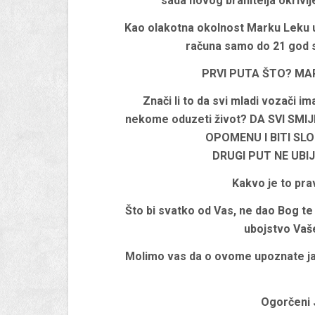
sada novog branitelja okrivlj
Kao olakotna okolnost Marku Leku uz
računa samo do 21 god st
PRVI PUTA ŠTO? M
Znači li to da svi mladi vozači i
nekome oduzeti život? DA SVI SM
OPOMENU I BITI SL
DRUGI PUT NE UB
Kakvo je to pr
Što bi svatko od Vas, ne dao Bog t
ubojstvo Vaše
Molimo vas da o ovome upoznate jav
Ogorčeni J