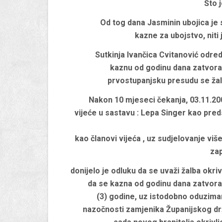
Što j
Od tog dana Jasminin ubojica je s
kazne za ubojstvo, niti
Sutkinja Ivančica Cvitanović odredi
kaznu od godinu dana zatvora 
prvostupanjsku presudu se žalil
Nakon 10 mjeseci čekanja, 03.11.2
vijeće u sastavu : Lepa Singer kao preds
kao članovi vijeća , uz sudjelovanje vi
zap
donijelo je odluku da se uvaži žalba okr
da se kazna od godinu dana zatvora 
(3) godine, uz istodobno oduzima
nazočnosti zamjenika Županijskog dr