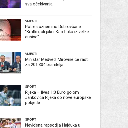
sva očekivanja
VIJESTI
Potres uznemirio Dubrovčane:
“Kratko, ali jako. Kao buka iz velike
dubine”
VIJESTI
Ministar Medved: Mirovine će rasti
za 201.304 branitelja
SPORT
Rijeka – Ilves 1:0 Euro golom
Jankovića Rijeka do nove europske
pobjede
SPORT
Neviđena rapsodija Hajduka u