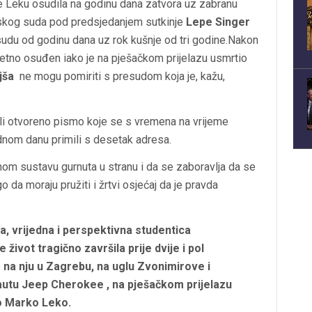
Leku osudila na godinu dana zatvora uz zabranu
ijskog suda pod predsjedanjem sutkinje
Lepe Singer
osudu od godinu dana uz rok kušnje od tri godine.Nakon
tno osuđen iako je na pješačkom prijelazu usmrtio
jša
ne mogu pomiriti s presudom koja je, kažu,
ali otvoreno pismo koje se s vremena na vrijeme
nom danu primili s desetak adresa.
om sustavu gurnuta u stranu i da se zaboravlja da se
a moraju pružiti i žrtvi osjećaj da je pravda
, vrijedna i perspektivna studentica
 život tragično završila prije dvije i pol
 na nju u Zagrebu, na uglu Zvonimirove i
autu Jeep Cherokee , na pješačkom prijelazu
o Marko Leko.