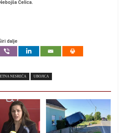
 Nebojša Čelica.
Širi dalje
ETNA NESREĆA
UBOJICA