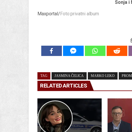
Sonja i
Maxportal/
Foto:privatni album
TAG
JASMINA ČELICA
MARKO LEKO
PROM
RELATED ARTICLES