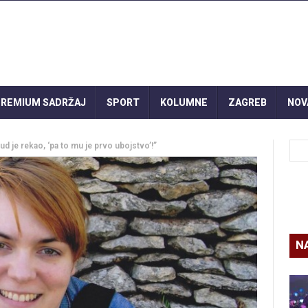
REMIUM SADRŽAJ
SPORT
KOLUMNE
ZAGREB
NOV
ud je rekao, ‘pa to mu je prvo ubojstvo’!”
N