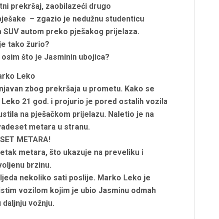
tni prekršaj, zaobilazeći drugo
 pješake – zgazio je nedužnu studenticu
m SUV autom preko pješakog prijelaza.
e tako žurio?
 osim što je Jasminin ubojica?
rko Leko
ažnjavan zbog prekršaja u prometu. Kako se
eko 21 god. i projurio je pored ostalih vozila
stila na pješačkom prijelazu. Naletio je na
dvadeset metara u stranu.
SET METARA!
tak metara, što ukazuje na preveliku i
oljenu brzinu.
jeda nekoliko sati poslije. Marko Leko je
 istim vozilom kojim je ubio Jasminu odmah
 daljnju vožnju.