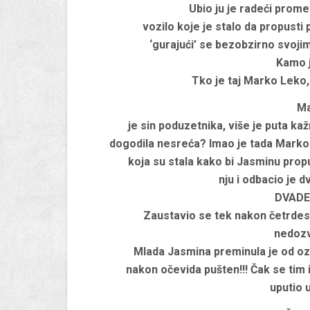
Ubio ju je radeći prome
vozilo koje je stalo da propusti
‘gurajući’ se bezobzirno svoji
Kamo j
Tko je taj Marko Leko,
Ma
je sin poduzetnika, više je puta k
dogodila nesreća? Imao je tada Marko L
koja su stala kako bi Jasminu propu
nju i odbacio je 
DVADE
Zaustavio se tek nakon četrdese
nedozv
Mlada Jasmina preminula je od ozl
nakon očevida pušten!!! Čak se tim
uputio u