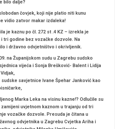
e bilo dalje?
lobodan čovjek, koji nije platio niti kunu
 je vidio zatvor makar izdaleka!
la je kaznu po čl. 272 st .4 KZ – izrekla je
i tri godine bez vozačke dozvole. Na
o i državno odvjetništvo i okrivljenik.
009. na Županijskom sudu u Zagrebu sudsko
jednica vijeća i Sonja Brešković- Balent i Lidija
Vidjak,
še sudske savjetnice Ivane Špehar Janković kao
isničarke,
ivljenog Marka Leka na visinu kazne!? Odlučile su
zamijeni uvjetnom kaznom u trajanju od tri
nje vozačke dozvole. Presuda je čitana u
žavnog odvjetnika u Zagrebu Cvjetka Ariha i