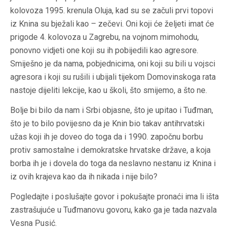
kolovoza 1995. krenula Oluja, kad su se začuli prvi topovi
iz Knina su bježali kao – zečevi. Oni koji će željeti imat će
prigode 4. kolovoza u Zagrebu, na vojnom mimohodu,
ponovno vidjeti one koji su ih pobijedili kao agresore.
Smiješno je da nama, pobjednicima, oni koji su bili u vojsci
agresora i koji su rušili i ubijali tijekom Domovinskoga rata
nastoje dijeliti lekcije, kao u školi, što smijemo, a što ne.
Bolje bi bilo da nam i Srbi objasne, što je upitao i Tuđman,
što je to bilo povijesno da je Knin bio takav antihrvatski
užas koji ih je doveo do toga da i 1990. započnu borbu
protiv samostalne i demokratske hrvatske države, a koja
borba ih je i dovela do toga da neslavno nestanu iz Knina i
iz ovih krajeva kao da ih nikada i nije bilo?
Pogledajte i poslušajte govor i pokušajte pronaći ima li išta
zastrašujuće u Tuđmanovu govoru, kako ga je tada nazvala
Vesna Pusić.