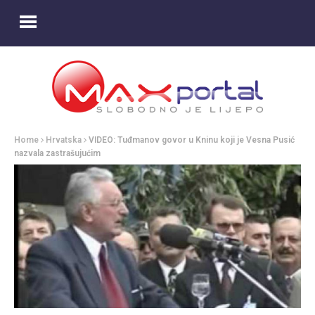
Home
Hrvatska
VIDEO: Tuđmanov govor u Kninu koji je Vesna Pusić
nazvala zastrašujućim