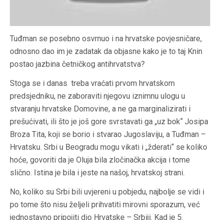
Tuđman se posebno osvrnuo i na hrvatske povjesničare,
odnosno dao im je zadatak da objasne kako je to taj Knin
postao jazbina četničkog antihrvatstva?
Stoga se i danas treba vraćati prvom hrvatskom
predsjedniku, ne zaboraviti njegovu iznimnu ulogu u
stvaranju hrvatske Domovine, a ne ga marginalizirati i
prešućivati, ili što je još gore svrstavati ga „uz bok“ Josipa
Broza Tita, koji se borio i stvarao Jugoslaviju, a Tuđman –
Hrvatsku. Srbi u Beogradu mogu vikati i „žderati“ se koliko
hoće, govoriti da je Oluja bila zločinačka akcija i tome
slično. Istina je bila i jeste na našoj, hrvatskoj strani.
No, koliko su Srbi bili uvjereni u pobjedu, najbolje se vidi i
po tome što nisu željeli prihvatiti mirovni sporazum, već
jednostavno pripojiti dio Hrvatske – Srbiji. Kad je 5.