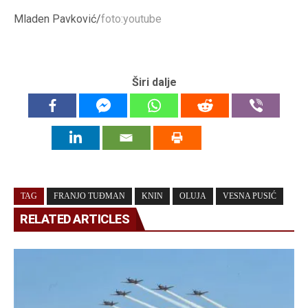
Mladen Pavković/
foto:youtube
Širi dalje
TAG
FRANJO TUĐMAN
KNIN
OLUJA
VESNA PUSIĆ
RELATED ARTICLES