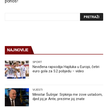
ponos!”
NAJNOVIJE
SPORT
Neviđena rapsodija Hajduka u Europi, četiri
euro gola za 5:2 pobjedu – video
VIJESTI
Ministar Šušnjar: Srpkinja me zove ustašom,
djed joj je Ante, prezime joj znate