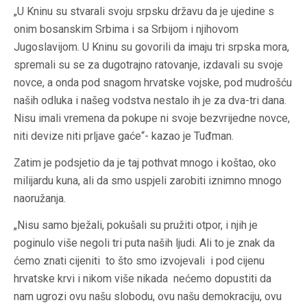
„U Kninu su stvarali svoju srpsku državu da je ujedine s
onim bosanskim Srbima i sa Srbijom i njihovom
Jugoslavijom. U Kninu su govorili da imaju tri srpska mora,
spremali su se za dugotrajno ratovanje, izdavali su svoje
novce, a onda pod snagom hrvatske vojske, pod mudrošću
naših odluka i našeg vodstva nestalo ih je za dva-tri dana.
Nisu imali vremena da pokupe ni svoje bezvrijedne novce,
niti devize niti prljave gaće“- kazao je Tuđman.
Zatim je podsjetio da je taj pothvat mnogo i koštao, oko
milijardu kuna, ali da smo uspjeli zarobiti iznimno mnogo
naoružanja.
„Nisu samo bježali, pokušali su pružiti otpor, i njih je
poginulo više negoli tri puta naših ljudi. Ali to je znak da
ćemo znati cijeniti to što smo izvojevali i pod cijenu
hrvatske krvi i nikom više nikada nećemo dopustiti da
nam ugrozi ovu našu slobodu, ovu našu demokraciju, ovu