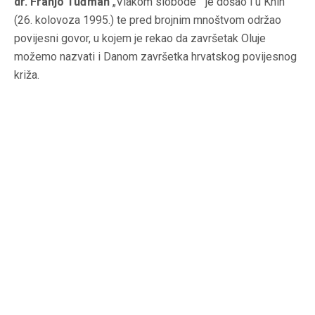
dr. Franjo Tuđman
„Vlakom slobode“ je došao i u Knin
(26. kolovoza 1995.) te pred brojnim mnoštvom održao
povijesni govor, u kojem je rekao da završetak Oluje
možemo nazvati i Danom završetka hrvatskog povijesnog
križa.