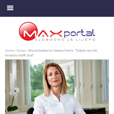
Home
Novac
Moćna bankarica Tamara Perko: “Željela sam biti
hrvatska Steffi Graf”