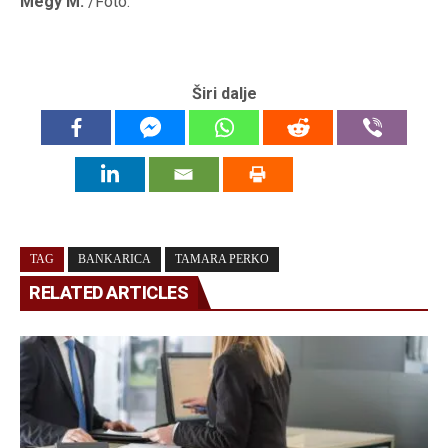
Megy M.
/Foto:
Širi dalje
TAG
BANKARICA
TAMARA PERKO
RELATED ARTICLES