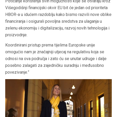
Poticanje korištenja svih mogućnosti koje se otvaraju kroz
Višegodišnji financijski okvir EU bit će jedan od prioriteta
HBOR-a u idućem razdoblju kako bismo razvili nove oblike
financiranja i osigurali povoljna sredstva za ulaganja u
zelenu ekonomiju i digitalizaciju, razvoj novih tehnologija i
proizvodnje.
Koordinirani pristup prema tijelima Europske unije
omogućio nam je značajniji utjecaj na regulativu koja se
odnosi na ova područja i zato ću se unutar udruge i dalje
posebno zalagati za zajedničku suradnju i međusobno
povezivanje.”