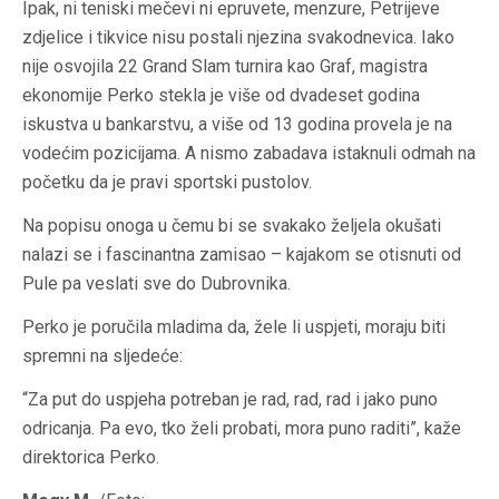
Ipak, ni teniski mečevi ni epruvete, menzure, Petrijeve
zdjelice i tikvice nisu postali njezina svakodnevica. Iako
nije osvojila 22 Grand Slam turnira kao Graf, magistra
ekonomije Perko stekla je više od dvadeset godina
iskustva u bankarstvu, a više od 13 godina provela je na
vodećim pozicijama. A nismo zabadava istaknuli odmah na
početku da je pravi sportski pustolov.
Na popisu onoga u čemu bi se svakako željela okušati
nalazi se i fascinantna zamisao – kajakom se otisnuti od
Pule pa veslati sve do Dubrovnika.
Perko je poručila mladima da, žele li uspjeti, moraju biti
spremni na sljedeće:
“Za put do uspjeha potreban je rad, rad, rad i jako puno
odricanja. Pa evo, tko želi probati, mora puno raditi”, kaže
direktorica Perko.