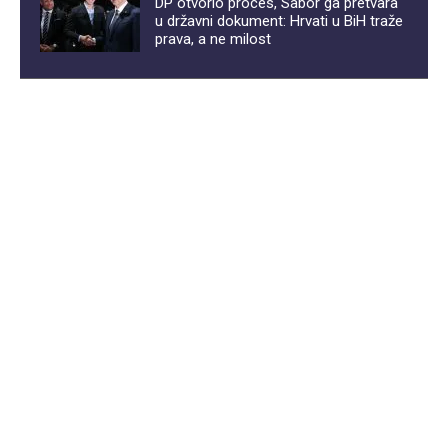
DP otvorio proces, Sabor ga pretvara
u državni dokument: Hrvati u BiH traže
prava, a ne milost