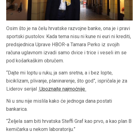
Osim što je na čelu hrvatske razvojne banke, ona je i pravi
sportski pustolov. Kada tema nisu ni kune ni euri ni krediti,
predsjednica Uprave HBOR-a Tamara Perko iz svojih
računa uglavnom izvadi samo dvice i trice i veseli im se
pod košarkaškim obručem.
“Dajte mi loptu u ruku, ja sam sretna, a i bez lopte,
biciklizam, plivanje, planinarenje, što god”, ispričala je za
Liderov serijal
Upoznajte najmoćnije
Ni u snu nije mislila kako će jednoga dana postati
bankarica.
“Željela sam biti hrvatska Steffi Graf kao prvo, a kao plan B
kemičarka u nekom laboratoriju.”