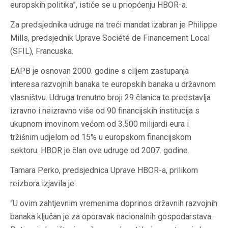
europskih politika”, ističe se u priopćenju HBOR-a.
Za predsjednika udruge na treći mandat izabran je Philippe
Mills, predsjednik Uprave Société de Financement Local
(SFIL), Francuska.
EAPB je osnovan 2000. godine s ciljem zastupanja
interesa razvojnih banaka te europskih banaka u državnom
vlasništvu. Udruga trenutno broji 29 članica te predstavlja
izravno i neizravno više od 90 financijskih institucija s
ukupnom imovinom većom od 3.500 milijardi eura i
tržišnim udjelom od 15% u europskom financijskom
sektoru. HBOR je član ove udruge od 2007. godine.
Tamara Perko, predsjednica Uprave HBOR-a, prilikom
reizbora izjavila je:
“U ovim zahtjevnim vremenima doprinos državnih razvojnih
banaka ključan je za oporavak nacionalnih gospodarstava.