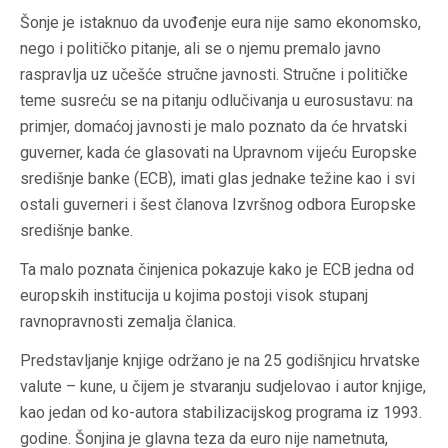
Šonje je istaknuo da uvođenje eura nije samo ekonomsko,
nego i političko pitanje, ali se o njemu premalo javno
raspravlja uz učešće stručne javnosti. Stručne i političke
teme susreću se na pitanju odlučivanja u eurosustavu: na
primjer, domaćoj javnosti je malo poznato da će hrvatski
guverner, kada će glasovati na Upravnom vijeću Europske
središnje banke (ECB), imati glas jednake težine kao i svi
ostali guverneri i šest članova Izvršnog odbora Europske
središnje banke.
Ta malo poznata činjenica pokazuje kako je ECB jedna od
europskih institucija u kojima postoji visok stupanj
ravnopravnosti zemalja članica.
Predstavljanje knjige održano je na 25 godišnjicu hrvatske
valute – kune, u čijem je stvaranju sudjelovao i autor knjige,
kao jedan od ko-autora stabilizacijskog programa iz 1993.
godine. Šonjina je glavna teza da euro nije nametnuta,