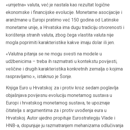
«umjetna» valuta, već je nastala kao rezultat logične
ekonomske i financijske evolucije. Monetarne asocijacije i
aranžmane u Europi pratimo već 150 godina od Latinske
monetarne unije, a Hrvatska ima dugu tradiciju otvorenosti i
korištenja stranih valuta, zbog čega vlastita valuta nije
mogla poprimiti karakteristike kakve imaju dolar ili jen.
«Valutna pitanja se ne mogu svesti na modele u
udžbenicima – treba ih razmatrati u kontekstu povijesti,
veličine i drugih karakteristika konkretnih zemalja o kojima
raspravljamo.», istaknuo je Šonje.
Knjiga Euro u Hrvatskoj: za i protiv kroz sedam poglavlja
objašnjava povijesnu evoluciju monetarnog sustava u
Europi i hrvatskog monetarnog sustava, te upoznaje
čitatelja s argumentima za i protiv uvođenja eura u
Hrvatskoj. Autor ujedno propituje Eurostrategiju Vlade i
HNB-a, dopunjuje ju razmatranjem mehanizama odlučivanja