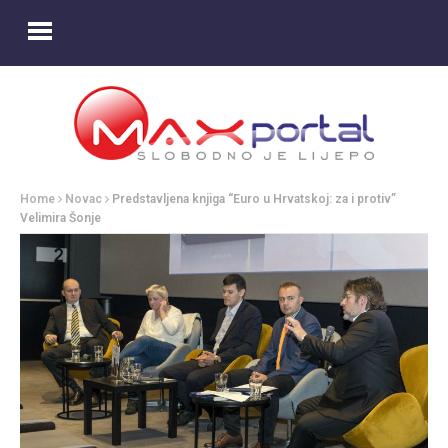
Home
Novac
Predstavljena knjiga “Euro u Hrvatskoj: za i protiv”
Velimira Šonje