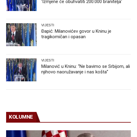
‘Izmjene će obuhvatiti 200.000 branitelja‘
VIJESTI
Đapić: Milanovićev govor u Kninu je
tragikomičan i opasan
VIJESTI
Milanović u Kninu: “Ne bavimo se Srbijom, ali
njihovo naoružavanje i nas košta”
KOLUMNE