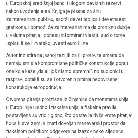
u Europskoj središnjoj banci i ulogom deviznih rezervi
nakon uvođenja eura. Knjiga je pisana za širu
zainteresiranu publiku, sadrži devet tablica i devetnaest
grafikona, i pomoći će zainteresiranima da proniknu dublje
u valutna pitanja i donesu informirani vlastiti sud o tome
isplati li se Hrvatskoj uvesti euro ili ne.
Autor inzistira na jasnoj tezi ili za ili protiv, te smatra da
nemaju smisla kompromisne političke konstrukcije poput
one koja kaže „da ali još nismo spremni“, no sudionici u
raspravi dotakli su se i otvorenih pitanja nedovršene
konstrukcije europodručja.
Otvorena pitanja proizlaze iz činjenice da monetarna unija
u Europi nije ujedno i fiskalna unija, a fiskalna pravila
postavljena su vrlo rigidno, što postavlja dvije vrste pitanja:
hoće li sve zemlje imati dovoljan manevarski prostor da
fiskalnom politikom odgovore na izazov neke sljedeće