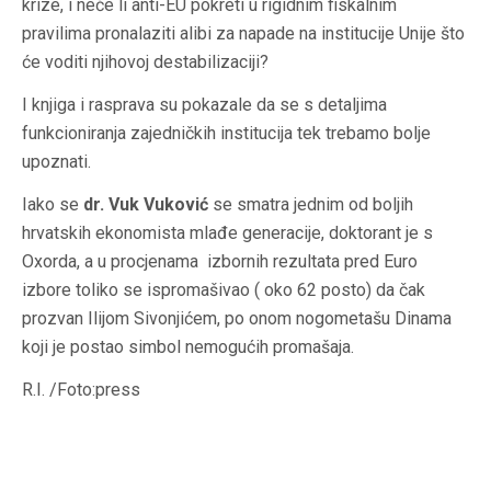
krize, i neće li anti-EU pokreti u rigidnim fiskalnim
pravilima pronalaziti alibi za napade na institucije Unije što
će voditi njihovoj destabilizaciji?
I knjiga i rasprava su pokazale da se s detaljima
funkcioniranja zajedničkih institucija tek trebamo bolje
upoznati.
Iako se
dr. Vuk Vuković
se smatra jednim od boljih
hrvatskih ekonomista mlađe generacije, doktorant je s
Oxorda, a u procjenama izbornih rezultata pred Euro
izbore toliko se ispromašivao ( oko 62 posto) da čak
prozvan Ilijom Sivonjićem, po onom nogometašu Dinama
koji je postao simbol nemogućih promašaja.
R.I. /Foto:press