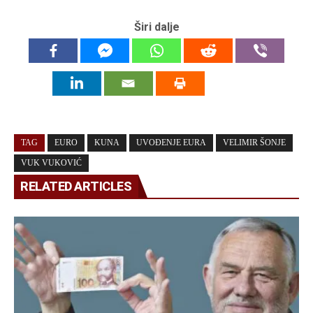
Širi dalje
TAG
EURO
KUNA
UVOĐENJE EURA
VELIMIR ŠONJE
VUK VUKOVIĆ
RELATED ARTICLES