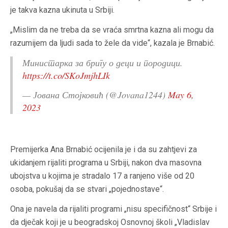
je takva kazna ukinuta u Srbiji.
„Mislim da ne treba da se vraća smrtna kazna ali mogu da
razumijem da ljudi sada to žele da vide“, kazala je Brnabić.
Министарка за бригу о деци и породици.
https://t.co/SKoJmjhLIk
— Јована Стојковић (@Jovana1244)
May 6,
2023
Premijerka Ana Brnabić ocijenila je i da su zahtjevi za
ukidanjem rijaliti programa u Srbiji, nakon dva masovna
ubojstva u kojima je stradalo 17 a ranjeno više od 20
osoba, pokušaj da se stvari „pojednostave“.
Ona je navela da rijaliti programi „nisu specifičnost“ Srbije i
da dječak koji je u beogradskoj Osnovnoj školi „Vladislav