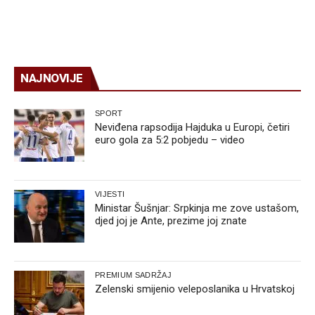
NAJNOVIJE
SPORT
Neviđena rapsodija Hajduka u Europi, četiri
euro gola za 5:2 pobjedu – video
VIJESTI
Ministar Šušnjar: Srpkinja me zove ustašom,
djed joj je Ante, prezime joj znate
PREMIUM SADRŽAJ
Zelenski smijenio veleposlanika u Hrvatskoj