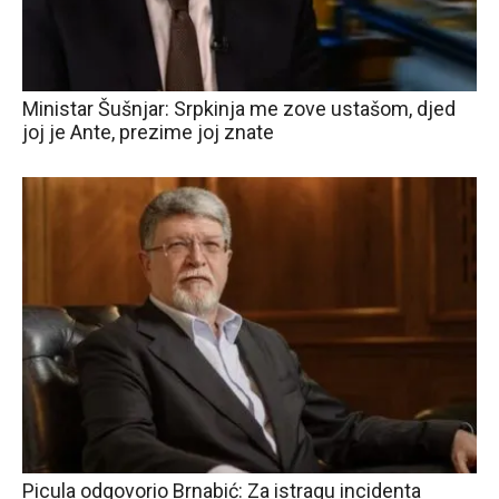
Ministar Šušnjar: Srpkinja me zove ustašom, djed
joj je Ante, prezime joj znate
Picula odgovorio Brnabić: Za istragu incidenta