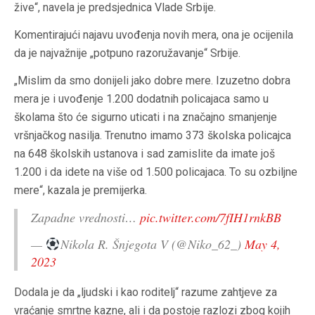
žive“, navela je predsjednica Vlade Srbije.
Komentirajući najavu uvođenja novih mera, ona je ocijenila
da je najvažnije „potpuno razoružavanje“ Srbije.
„Mislim da smo donijeli jako dobre mere. Izuzetno dobra
mera je i uvođenje 1.200 dodatnih policajaca samo u
školama što će sigurno uticati i na značajno smanjenje
vršnjačkog nasilja. Trenutno imamo 373 školska policajca
na 648 školskih ustanova i sad zamislite da imate još
1.200 i da idete na više od 1.500 policajaca. To su ozbiljne
mere“, kazala je premijerka.
Zapadne vrednosti…
pic.twitter.com/7fIH1rnkBB
—
Nikola R. Šnjegota V (@Niko_62_)
May 4,
2023
Dodala je da „ljudski i kao roditelj“ razume zahtjeve za
vraćanje smrtne kazne, ali i da postoje razlozi zbog kojih