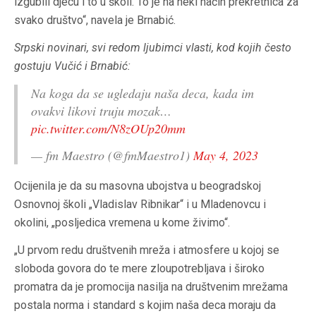
izgubili djecu i to u školi. To je na neki način prekretnica za
svako društvo“, navela je Brnabić.
Srpski novinari, svi redom ljubimci vlasti, kod kojih često
gostuju Vučić i Brnabić:
Na koga da se ugledaju naša deca, kada im
ovakvi likovi truju mozak…
pic.twitter.com/N8zOUp20mm
— fm Maestro (@fmMaestro1)
May 4, 2023
Ocijenila je da su masovna ubojstva u beogradskoj
Osnovnoj školi „Vladislav Ribnikar“ i u Mladenovcu i
okolini, „posljedica vremena u kome živimo“.
„U prvom redu društvenih mreža i atmosfere u kojoj se
sloboda govora do te mere zloupotrebljava i široko
promatra da je promocija nasilja na društvenim mrežama
postala norma i standard s kojim naša deca moraju da