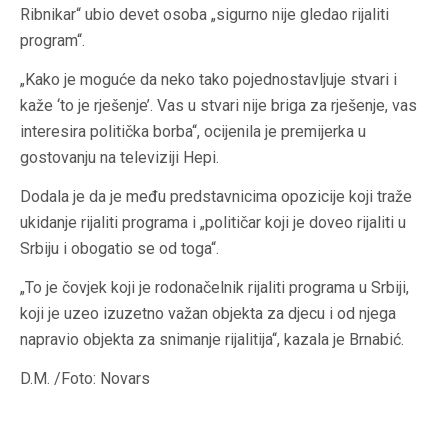
Ribnikar“ ubio devet osoba „sigurno nije gledao rijaliti
program“.
„Kako je moguće da neko tako pojednostavljuje stvari i
kaže ‘to je rješenje’. Vas u stvari nije briga za rješenje, vas
interesira politička borba“, ocijenila je premijerka u
gostovanju na televiziji Hepi.
Dodala je da je među predstavnicima opozicije koji traže
ukidanje rijaliti programa i „političar koji je doveo rijaliti u
Srbiju i obogatio se od toga“.
„To je čovjek koji je rodonačelnik rijaliti programa u Srbiji,
koji je uzeo izuzetno važan objekta za djecu i od njega
napravio objekta za snimanje rijalitija“, kazala je Brnabić.
D.M. /Foto: Novars