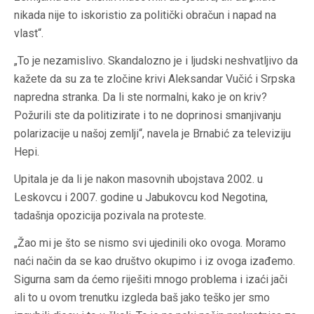
nikada nije to iskoristio za politički obračun i napad na
vlast“.
„To je nezamislivo. Skandalozno je i ljudski neshvatljivo da
kažete da su za te zločine krivi Aleksandar Vučić i Srpska
napredna stranka. Da li ste normalni, kako je on kriv?
Požurili ste da politizirate i to ne doprinosi smanjivanju
polarizacije u našoj zemlji“, navela je Brnabić za televiziju
Hepi.
Upitala je da li je nakon masovnih ubojstava 2002. u
Leskovcu i 2007. godine u Jabukovcu kod Negotina,
tadašnja opozicija pozivala na proteste.
„Žao mi je što se nismo svi ujedinili oko ovoga. Moramo
naći način da se kao društvo okupimo i iz ovoga izađemo.
Sigurna sam da ćemo riješiti mnogo problema i izaći jači
ali to u ovom trenutku izgleda baš jako teško jer smo