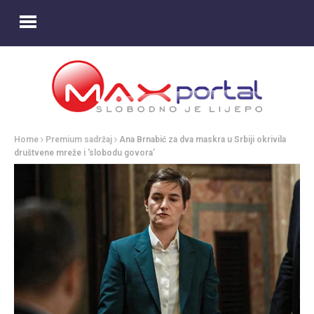
Home
Premium sadržaj
Ana Brnabić za dva maskra u Srbiji okrivila
društvene mreže i ‘slobodu govora’