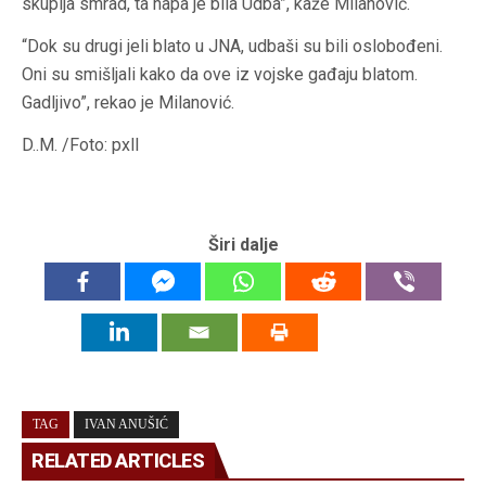
skuplja smrad, ta napa je bila Udba”, kaže Milanović.
“Dok su drugi jeli blato u JNA, udbaši su bili oslobođeni.
Oni su smišljali kako da ove iz vojske gađaju blatom.
Gadljivo”, rekao je Milanović.
D..M. /Foto: pxll
Širi dalje
TAG
IVAN ANUŠIĆ
RELATED ARTICLES