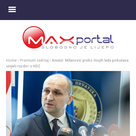
Home
Premium sadržaj
Anušić: Milanović preko mojih leđa pokušava
unijeti razdor u HDZ