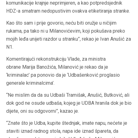
komunikacije krajnje neprimjeren, a kao potpredsjednik
HDZ-a smatram nedopustivim ovakva etiketiranja stranke.
Kao što sam i prije govorio, neću biti oružje u ničijim
rukama, pa tako ni u Milanovićevim, koji pokušava preko
mojih leđa unijeti razdor u stranku”, rekao je Ivan Anušić za
N1.
Komentirajući rekonstrukciju Vlade, za ministra
obrane Marija Banožića, Milanović je rekao da je
‘kriminalac’ pa ponovio da je ‘Udbašenković proglasio
generale kriminalcima’.
“Ne mislim da da su Udbaši Tramišak, Anušić, Butković, ali
dok god ne osude udbaša, kojeg je UDBA hranila dok je bio
dijete, oni su odgovorni”, kazao je.
“Znate što je Udba, kupite štednjak, imate napu, nećete je
staviti iznad radnog stola, napa ide iznad špareta, da